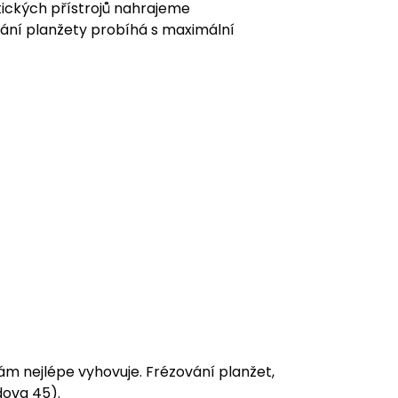
ických přístrojů nahrajeme
vání planžety probíhá s maximální
vám nejlépe vyhovuje. Frézování planžet,
dova 45).