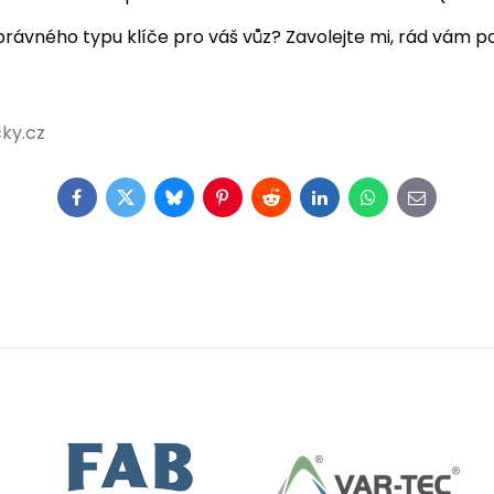
právného typu klíče pro váš vůz? Zavolejte mi, rád vám 
ky.cz
Facebook
Twitter
Bluesky
Pinterest
Reddit
LinkedIn
WhatsApp
E-
mail