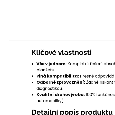
Klíčové vlastnosti
Vše v jednom:
Kompletní řešení obsahu
planžetu.
Plná kompatibilita:
Přesně odpovídá 
Odborné zprovoznění:
Žádné riskantn
diagnostikou.
Kvalitní druhovýroba:
100% funkčnost
automobilky).
Detailní popis produktu