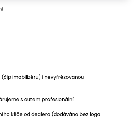
ní
(čip imobilizéru) i nevyfrézovanou
párujeme s autem profesionální
ního klíče od dealera (dodáváno bez loga