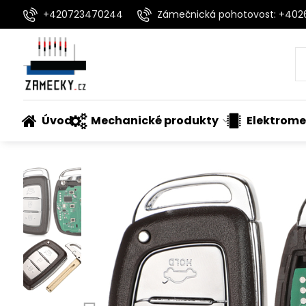
+420723470244
Zámečnická pohotovost: +40
Úvod
Mechanické produkty
Elektrome