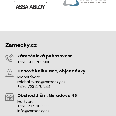
Zamecky.cz
Zámečnická pohotovost
+420 606 783 900
Cenové kalkulace, objednávky
Michal Švarc
michal.svarc@zamecky.cz
+420 723 470 244
Obchod Jičín, Nerudova 45
Ivo Švarc
+420 774 301 333
info@zamecky.cz