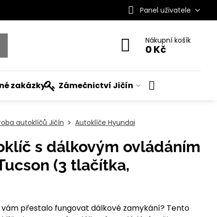
Panel uživatele
Nákupní košík
0 Kč
ané zakázky
Zámečnictví Jičín
roba autoklíčů Jičín
Autoklíče Hyundai
oklíč s dálkovým ovládáním
ucson (3 tlačítka,
ebo vám přestalo fungovat dálkové zamykání? Tento