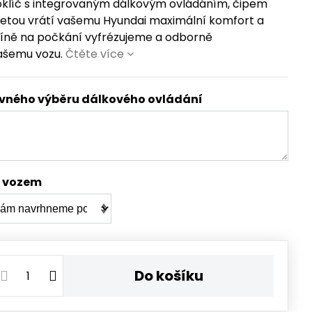
klíč s integrovaným dálkovým ovládáním, čipem
žetou vrátí vašemu Hyundai maximální komfort a
ičíně na počkání vyfrézujeme a odborně
ašemu vozu.
Čtěte více
ávného výběru dálkového ovládání
s vozem
Do košíku