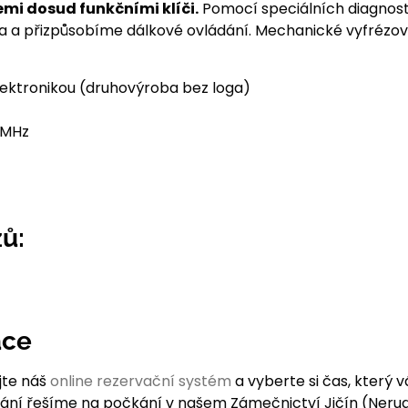
mi dosud funkčními klíči.
Pomocí speciálních diagnost
ta a přizpůsobíme dálkové ovládání. Mechanické vyfrézo
lektronikou (druhovýroba bez loga)
 MHz
ů:
ace
jte náš
online rezervační systém
a vyberte si čas, který 
dání řešíme na počkání v našem Zámečnictví Jičín (Neru