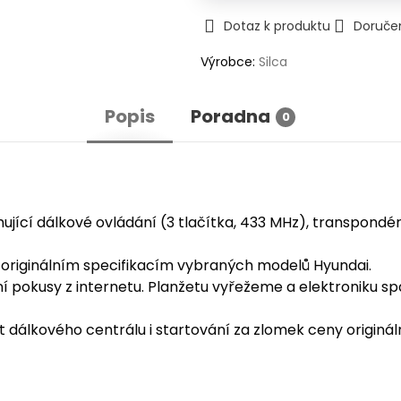
Dotaz k produktu
Doruče
Výrobce:
Silca
Popis
Poradna
0
jící dálkové ovládání (3 tlačítka, 433 MHz), transpondér 
originálním specifikacím vybraných modelů Hyundai.
í pokusy z internetu. Planžetu vyřežeme a elektroniku s
 dálkového centrálu i startování za zlomek ceny originál