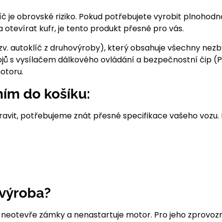
íč je obrovské riziko. Pokud potřebujete vyrobit plnohodn
 otevírat kufr, je tento produkt přesně pro vás.
(tzv. autoklíč z druhovýroby), který obsahuje všechny n
ojů s vysílačem dálkového ovládání a bezpečnostní čip (P
otoru.
ním do košíku:
ravit, potřebujeme znát přesné specifikace vašeho vozu
 výroba?
 – neotevře zámky a nenastartuje motor. Pro jeho zprovoz