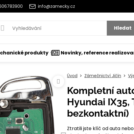
2606783900
info@zamecky.cz
Hledat
chanické produkty
Novinky, reference realizov
Úvod
Zámečnictví Jičín
Vý
Kompletní aut
Hyundai IX35, T
bezkontaktní)
Ztratili jste klíč od auta n