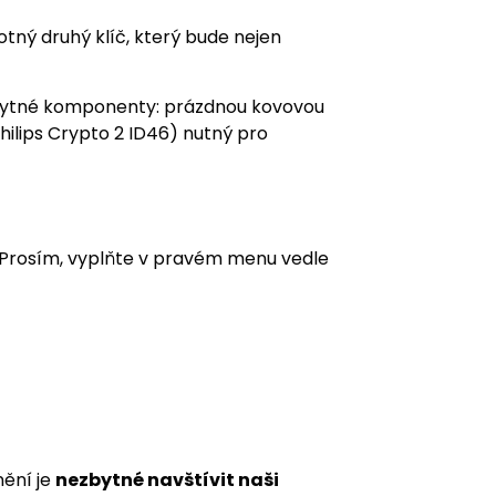
otný druhý klíč, který bude nejen
ezbytné komponenty: prázdnou kovovou
hilips Crypto 2 ID46) nutný pro
. Prosím, vyplňte v pravém menu vedle
nění je
nezbytné navštívit naši