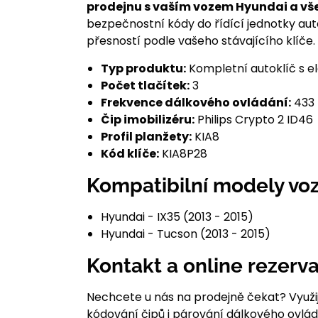
prodejnu s vaším vozem Hyundai a vše
bezpečnostní kódy do řídící jednotky au
přesností podle vašeho stávajícího klíče.
Typ produktu:
Kompletní autoklíč s e
Počet tlačítek:
3
Frekvence dálkového ovládání:
433
Čip imobilizéru:
Philips Crypto 2 ID46
Profil planžety:
KIA8
Kód klíče:
KIA8P28
Kompatibilní modely voz
Hyundai - IX35 (2013 - 2015)
Hyundai - Tucson (2013 - 2015)
Kontakt a online rezerv
Nechcete u nás na prodejně čekat? Využi
kódování čipů i párování dálkového ovlá