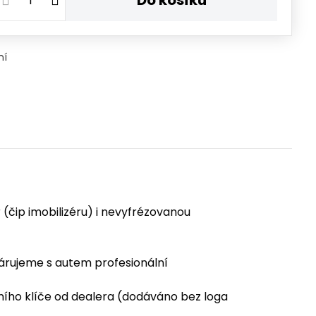
Do košíku
ní
(čip imobilizéru) i nevyfrézovanou
párujeme s autem profesionální
ního klíče od dealera (dodáváno bez loga