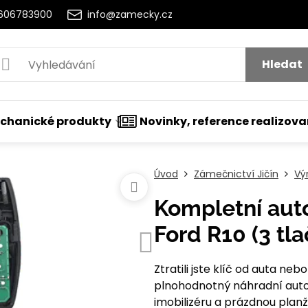
2606783900
info@zamecky.cz
Hledat
chanické produkty
Novinky, reference realizov
Úvod
Zámečnictví Jičín
Vý
Kompletní aut
Ford R10 (3 tla
Ztratili jste klíč od auta n
plnohodnotný náhradní auto
imobilizéru a prázdnou plan