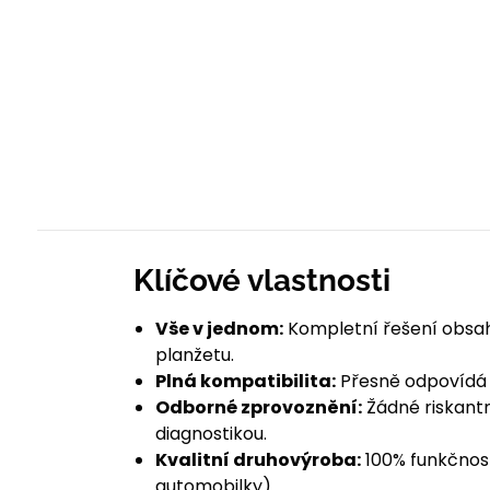
Klíčové vlastnosti
Vše v jednom:
Kompletní řešení obsahu
planžetu.
Plná kompatibilita:
Přesně odpovídá 
Odborné zprovoznění:
Žádné riskantn
diagnostikou.
Kvalitní druhovýroba:
100% funkčnost
automobilky).