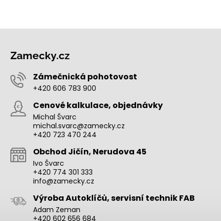
Zamecky.cz
Zámečnická pohotovost
+420 606 783 900
Cenové kalkulace, objednávky
Michal Švarc
michal.svarc@zamecky.cz
+420 723 470 244
Obchod Jičín, Nerudova 45
Ivo Švarc
+420 774 301 333
info@zamecky.cz
Výroba Autoklíčů, servisní technik FAB
Adam Zeman
+420 602 656 684