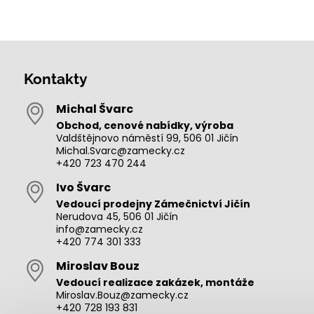
Kontakty
Michal Švarc
Obchod, cenové nabídky, výroba
Valdštějnovo náměstí 99, 506 01 Jičín
Michal.Svarc@zamecky.cz
+420 723 470 244
Ivo Švarc
Vedoucí prodejny Zámečnictví Jičín
Nerudova 45, 506 01 Jičín
info@zamecky.cz
+420 774 301 333
Miroslav Bouz
Vedoucí realizace zakázek, montáže
Miroslav.Bouz@zamecky.cz
+420 728 193 831