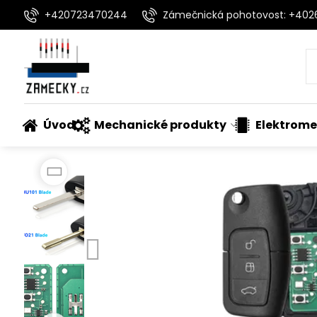
+420723470244
Zámečnická pohotovost: +40
Úvod
Mechanické produkty
Elektrome