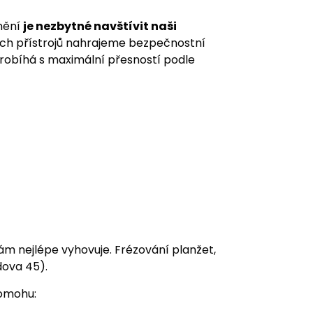
znění
je nezbytné navštívit naši
ch přístrojů nahrajeme bezpečnostní
probíhá s maximální přesností podle
ám nejlépe vyhovuje. Frézování planžet,
dova 45).
pomohu: