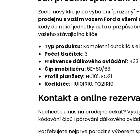
Zcela nový klíč je po vybalení "prázdný"
prodejnu s vaším vozem Ford a všemi d
kódy do řídící jednotky auta a přizpůso
vašeho stávajícího klíče.
Typ produktu:
Kompletní autoklíč s e
Počet tlačítek:
3
Frekvence dálkového ovládání:
433
Čip imobilizéru:
6E-60/63
Profil planžety:
HU101, FO21
Kód klíče:
HU101R10, FO21R10
Kontakt a online rezerv
Nechcete u nás na prodejně čekat? Využij
kódování čipů i párování dálkového ovlá
Potřebujete nejprve poradit s výběrem s