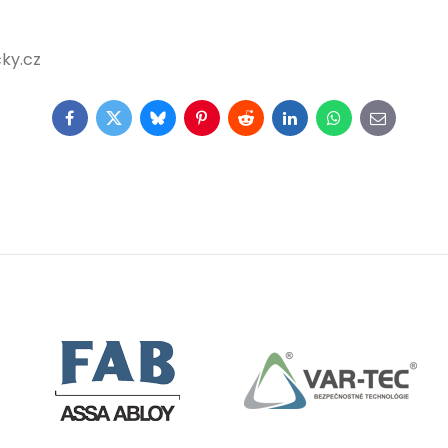
ky.cz
Facebook
Twitter
Bluesky
Pinterest
Reddit
LinkedIn
WhatsApp
E-
mail