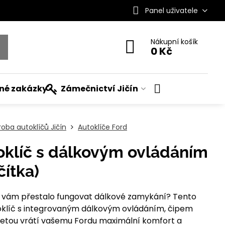
Panel uživatele
Nákupní košík
0 Kč
ané zakázky
Zámečnictví Jičín
roba autoklíčů Jičín
Autoklíče Ford
oklíč s dálkovým ovládáním
čítka)
ebo vám přestalo fungovat dálkové zamykání? Tento
klíč s integrovaným dálkovým ovládáním, čipem
žetou vrátí vašemu Fordu maximální komfort a