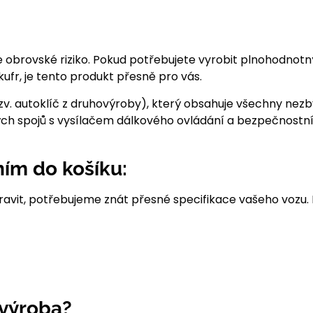
je obrovské riziko. Pokud potřebujete vyrobit plnohodnotný
kufr, je tento produkt přesně pro vás.
(tzv. autoklíč z druhovýroby), který obsahuje všechny n
šných spojů s vysílačem dálkového ovládání a bezpečnostn
ním do košíku:
ravit, potřebujeme znát přesné specifikace vašeho vozu
 výroba?