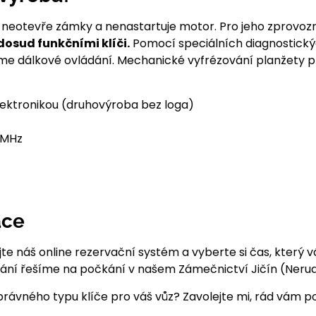
 – neotevře zámky a nenastartuje motor. Pro jeho zprovo
osud funkčními klíči.
Pomocí speciálních diagnostický
bíme dálkové ovládání. Mechanické vyfrézování planžety 
lektronikou (druhovýroba bez loga)
 MHz
ace
te náš online rezervační systém a vyberte si čas, který v
dání řešíme na počkání v našem Zámečnictví Jičín (Neru
právného typu klíče pro váš vůz? Zavolejte mi, rád vám 