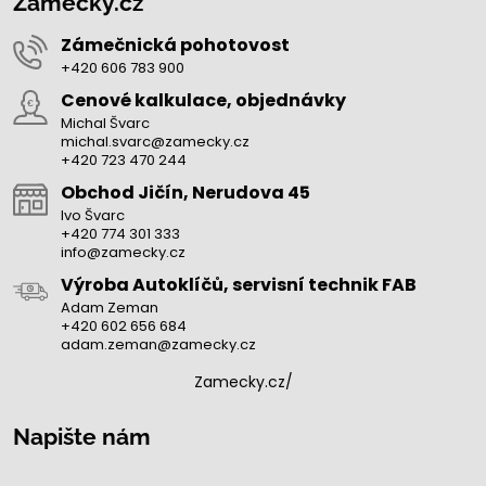
Zamecky.cz
Zámečnická pohotovost
+420 606 783 900
Cenové kalkulace, objednávky
Michal Švarc
michal.svarc@zamecky.cz
+420 723 470 244
Obchod Jičín, Nerudova 45
Ivo Švarc
+420 774 301 333
info@zamecky.cz
Výroba Autoklíčů, servisní technik FAB
Adam Zeman
+420 602 656 684
adam.zeman@zamecky.cz
Zamecky.cz/
Napište nám