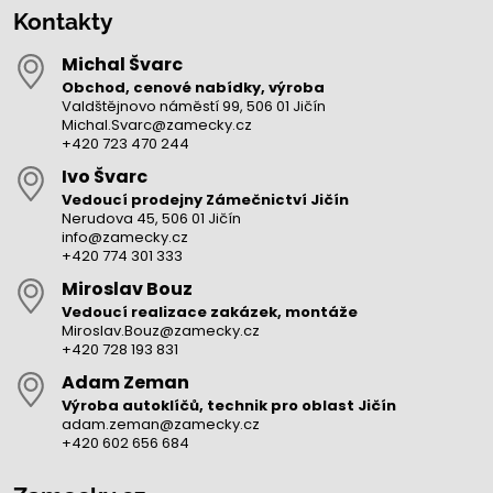
Kontakty
Michal Švarc
Obchod, cenové nabídky, výroba
Valdštějnovo náměstí 99, 506 01 Jičín
Michal.Svarc@zamecky.cz
+420 723 470 244
Ivo Švarc
Vedoucí prodejny Zámečnictví Jičín
Nerudova 45, 506 01 Jičín
info@zamecky.cz
+420 774 301 333
Miroslav Bouz
Vedoucí realizace zakázek, montáže
Miroslav.Bouz@zamecky.cz
+420 728 193 831
Adam Zeman
Výroba autoklíčů, technik pro oblast Jičín
adam.zeman@zamecky.cz
+420 602 656 684