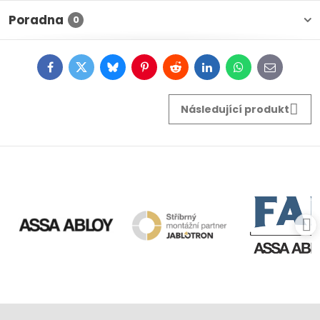
Poradna
0
Facebook
Twitter
Bluesky
Pinterest
Reddit
LinkedIn
WhatsApp
E-
mail
Následující produkt