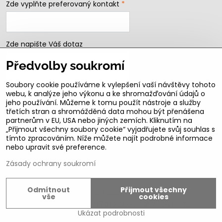
Zde vyplňte preferovaný kontakt
*
Zde napište Váš dotaz
Předvolby soukromí
Soubory cookie používáme k vylepšení vaší návštěvy tohoto
webu, k analýze jeho výkonu a ke shromažďování údajů o
jeho používání. Můžeme k tomu použít nástroje a služby
třetích stran a shromážděná data mohou být přenášena
partnerům v EU, USA nebo jiných zemích. Kliknutím na
„Přijmout všechny soubory cookie“ vyjadřujete svůj souhlas s
Odeslat
tímto zpracováním. Níže můžete najít podrobné informace
nebo upravit své preference.
B2b podmínky pro registrované partnery
Zásady ochrany soukromí
Odmítnout
Přijmout všechny
©
2026
Copyright
vše
cookies
Předvolby soukromí
Zásady ochrany soukromí
Ukázat podrobnosti
Vytvořeno systémem:
ByznysWeb.cz