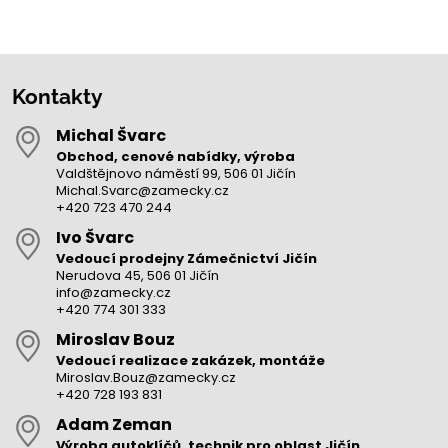
Kontakty
Michal Švarc
Obchod, cenové nabídky, výroba
Valdštějnovo náměstí 99, 506 01 Jičín
Michal.Svarc@zamecky.cz
+420 723 470 244
Ivo Švarc
Vedoucí prodejny Zámečnictví Jičín
Nerudova 45, 506 01 Jičín
info@zamecky.cz
+420 774 301 333
Miroslav Bouz
Vedoucí realizace zakázek, montáže
Miroslav.Bouz@zamecky.cz
+420 728 193 831
Adam Zeman
Výroba autoklíčů, technik pro oblast Jičín