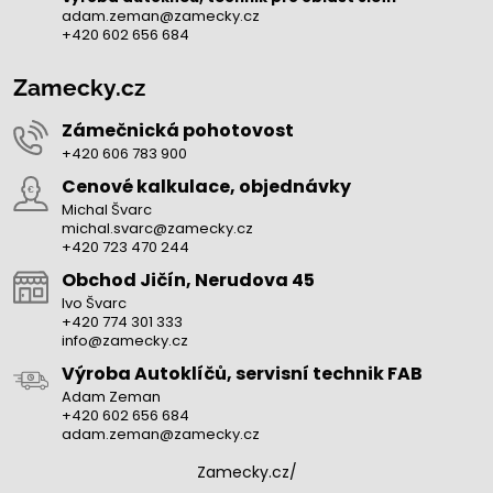
adam.zeman@zamecky.cz
+420 602 656 684
Zamecky.cz
Zámečnická pohotovost
+420 606 783 900
Cenové kalkulace, objednávky
Michal Švarc
michal.svarc@zamecky.cz
+420 723 470 244
Obchod Jičín, Nerudova 45
Ivo Švarc
+420 774 301 333
info@zamecky.cz
Výroba Autoklíčů, servisní technik FAB
Adam Zeman
+420 602 656 684
adam.zeman@zamecky.cz
Zamecky.cz/