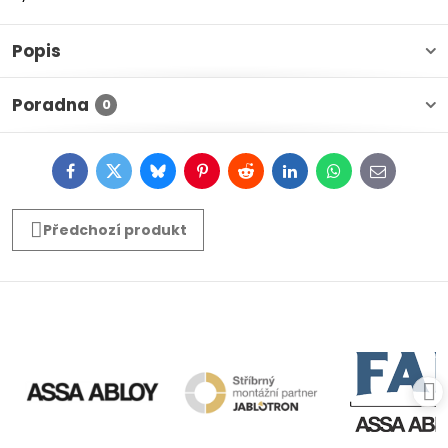
Popis
Poradna
0
Facebook
Twitter
Bluesky
Pinterest
Reddit
LinkedIn
WhatsApp
E-
mail
Předchozí produkt