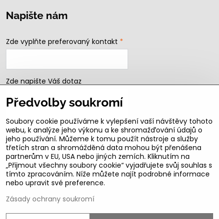
Napište nám
Zde vyplňte preferovaný kontakt
*
Zde napište Váš dotaz
Předvolby soukromí
Soubory cookie používáme k vylepšení vaší návštěvy tohoto
webu, k analýze jeho výkonu a ke shromažďování údajů o
jeho používání. Můžeme k tomu použít nástroje a služby
třetích stran a shromážděná data mohou být přenášena
partnerům v EU, USA nebo jiných zemích. Kliknutím na
„Přijmout všechny soubory cookie“ vyjadřujete svůj souhlas s
Odeslat
tímto zpracováním. Níže můžete najít podrobné informace
nebo upravit své preference.
B2b podmínky pro registrované partnery
Zásady ochrany soukromí