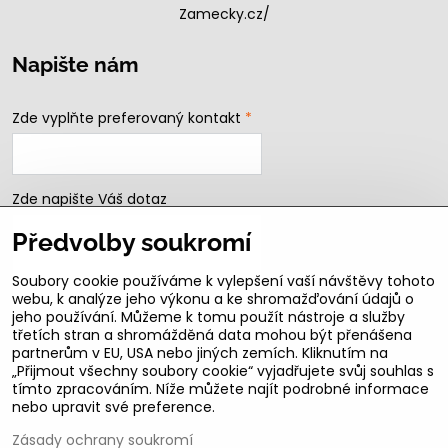
Zamecky.cz/
Napište nám
Zde vyplňte preferovaný kontakt
*
Zde napište Váš dotaz
Předvolby soukromí
Soubory cookie používáme k vylepšení vaší návštěvy tohoto
webu, k analýze jeho výkonu a ke shromažďování údajů o
jeho používání. Můžeme k tomu použít nástroje a služby
třetích stran a shromážděná data mohou být přenášena
partnerům v EU, USA nebo jiných zemích. Kliknutím na
„Přijmout všechny soubory cookie“ vyjadřujete svůj souhlas s
Odeslat
tímto zpracováním. Níže můžete najít podrobné informace
nebo upravit své preference.
B2b podmínky pro registrované partnery
Zásady ochrany soukromí