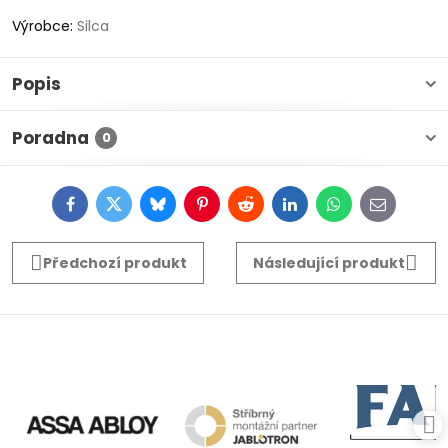
Výrobce:
Silca
Popis
Poradna
0
Facebook
Twitter
Bluesky
Pinterest
Reddit
LinkedIn
WhatsApp
E-
mail
Předchozí produkt
Následující produkt