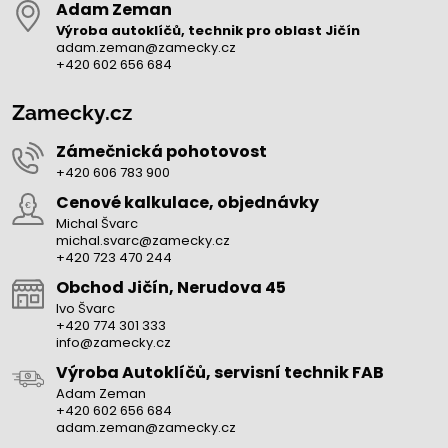
Adam Zeman
Výroba autoklíčů, technik pro oblast Jičín
adam.zeman@zamecky.cz
+420 602 656 684
Zamecky.cz
Zámečnická pohotovost
+420 606 783 900
Cenové kalkulace, objednávky
Michal Švarc
michal.svarc@zamecky.cz
+420 723 470 244
Obchod Jičín, Nerudova 45
Ivo Švarc
+420 774 301 333
info@zamecky.cz
Výroba Autoklíčů, servisní technik FAB
Adam Zeman
+420 602 656 684
adam.zeman@zamecky.cz