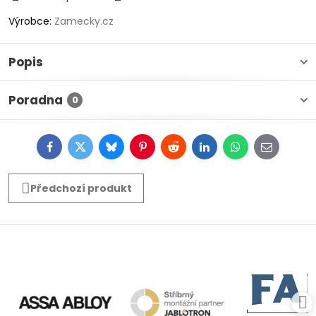
Výrobce:
Zamecky.cz
Popis
Poradna
0
Facebook
Twitter
Bluesky
Pinterest
Reddit
LinkedIn
WhatsApp
E-
mail
Předchozí produkt