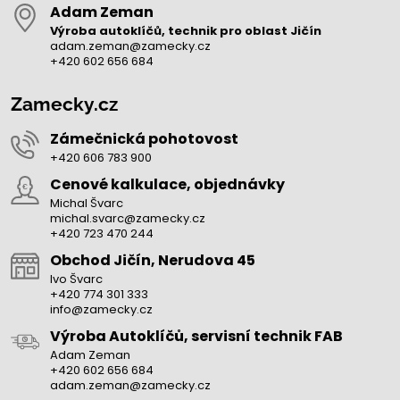
Adam Zeman
Výroba autoklíčů, technik pro oblast Jičín
adam.zeman@zamecky.cz
+420 602 656 684
Zamecky.cz
Zámečnická pohotovost
+420 606 783 900
Cenové kalkulace, objednávky
Michal Švarc
michal.svarc@zamecky.cz
+420 723 470 244
Obchod Jičín, Nerudova 45
Ivo Švarc
+420 774 301 333
info@zamecky.cz
Výroba Autoklíčů, servisní technik FAB
Adam Zeman
+420 602 656 684
adam.zeman@zamecky.cz