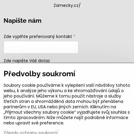
Zamecky.cz/
Napište nám
Zde vyplňte preferovaný kontakt
*
Zde napište Váš dotaz
Předvolby soukromí
Soubory cookie používáme k vylepšení vaší návštěvy tohoto
webu, k analýze jeho výkonu a ke shromažďování údajů o
jeho používání. Můžeme k tomu použít nástroje a služby
třetích stran a shromážděná data mohou být přenášena
partnerům v EU, USA nebo jiných zemích. Kliknutím na
„Přijmout všechny soubory cookie“ vyjadřujete svůj souhlas s
Odeslat
tímto zpracováním. Níže můžete najít podrobné informace
nebo upravit své preference.
B2b podmínky pro registrované partnery
Zásady ochrany soukromí