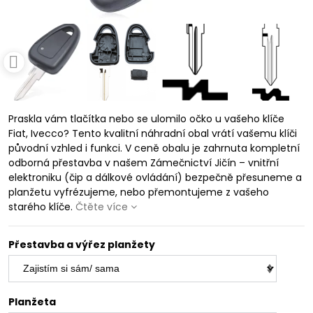
Praskla vám tlačítka nebo se ulomilo očko u vašeho klíče
Fiat, Ivecco? Tento kvalitní náhradní obal vrátí vašemu klíči
původní vzhled i funkci. V ceně obalu je zahrnuta kompletní
odborná přestavba v našem Zámečnictví Jičín – vnitřní
elektroniku (čip a dálkové ovládání) bezpečně přesuneme a
planžetu vyfrézujeme, nebo přemontujeme z vašeho
starého klíče.
Čtěte více
Přestavba a výřez planžety
Planžeta