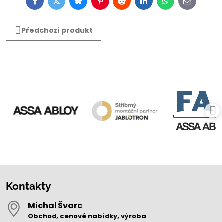
Facebook
Twitter
Bluesky
Pinterest
Reddit
LinkedIn
WhatsApp
E-
mail
Předchozí produkt
Kontakty
Michal Švarc
Obchod, cenové nabídky, výroba