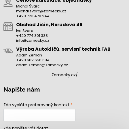
Cenové kalkulace, objednávky
Michal Švarc
michal.svarc@zamecky.cz
+420 723 470 244
Obchod Jičín, Nerudova 45
Ivo Švarc
+420 774 301 333
info@zamecky.cz
Výroba Autoklíčů, servisní technik FAB
Adam Zeman
+420 602 656 684
adam.zeman@zamecky.cz
Zamecky.cz/
Napište nám
Zde vyplňte preferovaný kontakt
*
Zde napište Váš dotaz