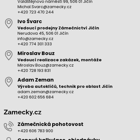
Valdštějnovo náměstí 99, 506 01 Jičín
Michal.Svarc@zamecky.cz
+420 723 470 244
Ivo Švarc
Vedoucí prodejny Zámečnictví Jičín
Nerudova 45, 506 01 Jičín
info@zamecky.cz
+420 774 301 333
Miroslav Bouz
Vedoucí realizace zakázek, montáže
Miroslav.Bouz@zamecky.cz
+420 728 193 831
Adam Zeman
Výroba autoklíčů, technik pro oblast Jičín
adam.zeman@zamecky.cz
+420 602 656 684
Zamecky.cz
Zámečnická pohotovost
+420 606 783 900