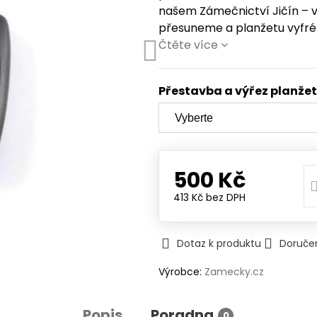
našem Zámečnictví Jičín – v
přesuneme a planžetu vyfré
Čtěte více
Přestavba a výřez planže
500 Kč
413 Kč
bez DPH
Dotaz k produktu
Doruče
Výrobce:
Zamecky.cz
Popis
Poradna
0