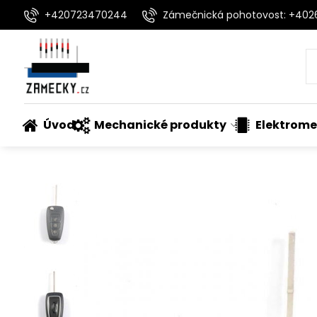
+420723470244
Zámečnická pohotovost: +40
Úvod
Mechanické produkty
Elektrome