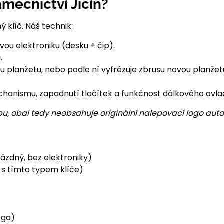
mečnictví Jičín?
 klíč. Náš technik:
ivou elektroniku (desku + čip).
.
planžetu, nebo podle ní vyfrézuje zbrusu novou planžetu (
hanismu, zapadnutí tlačítek a funkčnost dálkového ovlad
u, obal tedy neobsahuje originální nalepovací logo auto
ázdný, bez elektroniky)
 s tímto typem klíče)
oga)