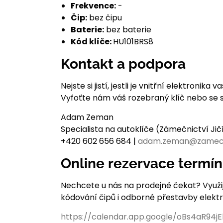
Frekvence:
-
Čip:
bez čipu
Baterie:
bez baterie
Kód klíče:
HU101BRS8
Kontakt a podpora
Nejste si jistí, jestli je vnitřní elektron
Vyfoťte nám váš rozebraný klíč nebo se 
Adam Zeman
Specialista na autoklíče (Zámečnictví Ji
+420 602 656 684 |
adam.zeman@zamec
Online rezervace termí
Nechcete u nás na prodejně čekat? Využi
kódování čipů i odborné přestavby elekt
https://calendar.app.google/oBs4aR94j