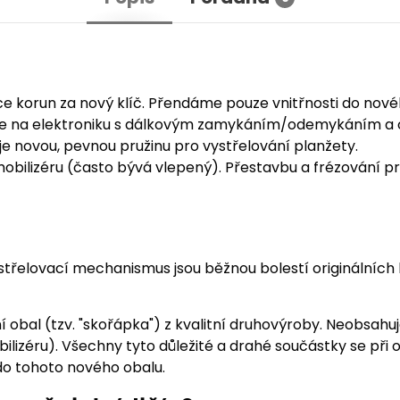
íce korun za nový klíč. Přendáme pouze vnitřnosti do nov
e na elektroniku s dálkovým zamykáním/odemykáním a o
 novou, pevnou pružinu pro vystřelování planžety.
imobilizéru (často bývá vlepený). Přestavbu a frézování pr
řelovací mechanismus jsou běžnou bolestí originálních k
í obal (tzv. "skořápka") z kvalitní druhovýroby. Neobsahu
obilizéru). Všechny tyto důležité a drahé součástky se př
do tohoto nového obalu.