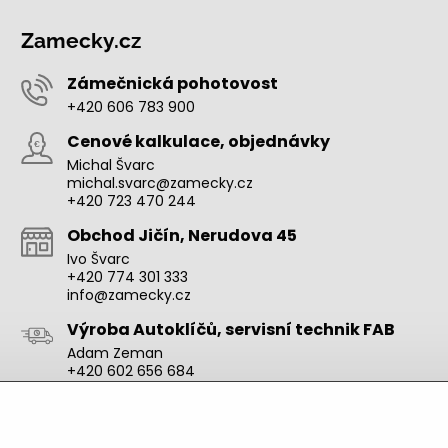
Zamecky.cz
Zámečnická pohotovost
+420 606 783 900
Cenové kalkulace, objednávky
Michal Švarc
michal.svarc@zamecky.cz
+420 723 470 244
Obchod Jičín, Nerudova 45
Ivo Švarc
+420 774 301 333
info@zamecky.cz
Výroba Autoklíčů, servisní technik FAB
Adam Zeman
+420 602 656 684
adam.zeman@zamecky.cz
Zamecky.cz/