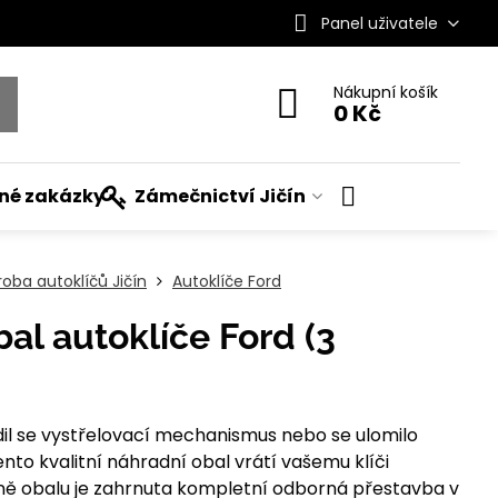
Panel uživatele
Nákupní košík
0 Kč
ané zakázky
Zámečnictví Jičín
roba autoklíčů Jičín
Autoklíče Ford
bal autoklíče Ford (3
dil se vystřelovací mechanismus nebo se ulomilo
nto kvalitní náhradní obal vrátí vašemu klíči
ceně obalu je zahrnuta kompletní odborná přestavba v