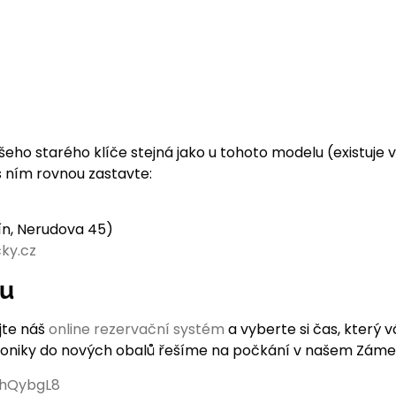
ika vašeho starého klíče stejná jako u tohoto modelu (existuj
s ním rovnou zastavte:
čín, Nerudova 45)
ky.cz
nu
jte náš
online rezervační systém
a vyberte si čas, který 
roniky do nových obalů řešíme na počkání v našem Zámeč
EhQybgL8