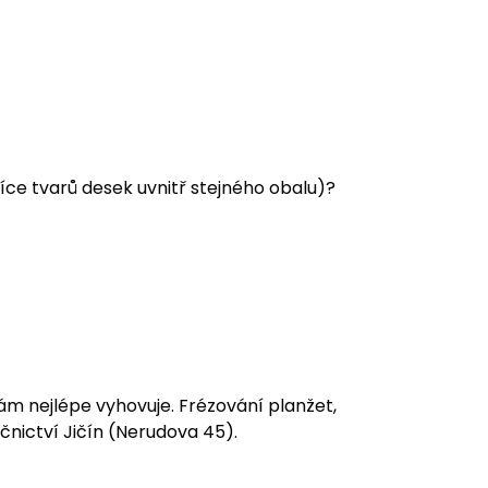
e více tvarů desek uvnitř stejného obalu)?
vám nejlépe vyhovuje. Frézování planžet,
nictví Jičín (Nerudova 45).