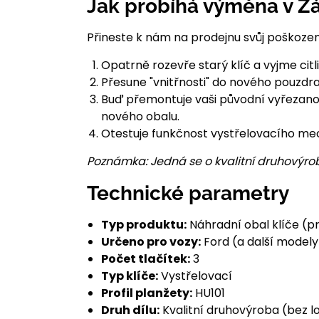
Jak probíhá výměna v Zá
Přineste k nám na prodejnu svůj poškozený
Opatrně rozevře starý klíč a vyjme citl
Přesune "vnitřnosti" do nového pouzdra
Buď přemontuje vaši původní vyřezanou 
nového obalu.
Otestuje funkčnost vystřelovacího mec
Poznámka: Jedná se o kvalitní druhovýrob
Technické parametry
Typ produktu:
Náhradní obal klíče (pr
Určeno pro vozy:
Ford (a další modely
Počet tlačítek:
3
Typ klíče:
Vystřelovací
Profil planžety:
HU101
Druh dílu:
Kvalitní druhovýroba (bez l