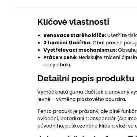
Klíčové vlastnosti
Renovace starého klíče:
Ušetříte tis
3 funkční tlačítka:
Obal přesně pasuj
Vystřelovací mechanismus:
Obsahuje
Práce v ceně:
Neriskujte zničení čipu 
ceny obalu.
Detailní popis produktu
Vymáčknutá guma tlačítek a unavený vyst
levné – výměna plastového pouzdra.
Tento produkt je prázdný, ale plně funkčn
ovládání, baterii ani transpondér (čip im
původního, poškozeného klíče a vloží se 