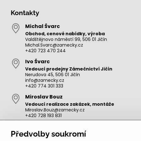
Kontakty
Michal Švarc
Obchod, cenové nabídky, výroba
Valdštějnovo náměstí 99, 506 01 Jičín
Michal.Svarc@zamecky.cz
+420 723 470 244
Ivo Švarc
Vedoucí prodejny Zámečnictví Jičín
Nerudova 45, 506 01 Jičín
info@zamecky.cz
+420 774 301 333
Miroslav Bouz
Vedoucí realizace zakázek, montáže
Miroslav.Bouz@zamecky.cz
+420 728 193 831
Adam Zeman
Předvolby soukromí
Výroba autoklíčů, technik pro oblast Jičín
adam.zeman@zamecky.cz