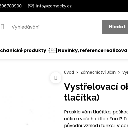
2606783900
info@zamecky.cz
Hledat
chanické produkty
Novinky, reference realizov
Úvod
Zámečnictví Jičín
Vý
Vystřelovací o
tlačítka)
Praskla vám tlačítka, poško
očko u vašeho klíče Ford? Te
původní vzhled i funkci. V 