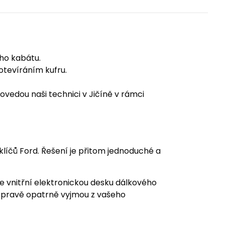
ého kabátu.
tevíráním kufru.
ovedou naši technici v Jičíně v rámci
líčů Ford. Řešení je přitom jednoduché a
je vnitřní elektronickou desku dálkového
i opravě opatrně vyjmou z vašeho