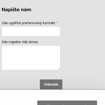
Napište nám
Zde vyplňte preferovaný kontakt
*
Zde napište Váš dotaz
Odeslat
B2b podmínky pro registrované
partnery