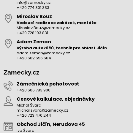
info@zamecky.cz
+420 774 301 333
Miroslav Bouz
Vedoucí realizace zakázek, montáže
Miroslav.Bouz@zamecky.cz
+420 728 193 831
Adam Zeman
Výroba autoklíčů, technik pro oblast Jičín
adam.zeman@zamecky.cz
+420 602 656 684
Zamecky.cz
Zámečnická pohotovost
+420 606 783 900
Cenové kalkulace, objednávky
Michal Švarc
michal.svarc@zamecky.cz
+420 723 470 244
Obchod Jičín, Nerudova 45
Ivo Švarc