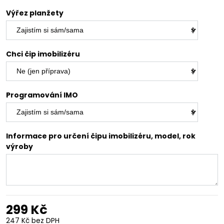
Výřez planžety
Chci čip imobilizéru
Programování IMO
Informace pro určení čipu imobilizéru, model, rok
výroby
299 Kč
247 Kč
bez DPH