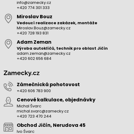
info@zamecky.cz
+420 774 301 333
Miroslav Bouz
Vedoucí realizace zakázek, montáže
Miroslav.Bouz@zamecky.cz
+420 728 193 831
Adam Zeman
Výroba autoklíčů, technik pro oblast Jičín
adam.zeman@zamecky.cz
+420 602 656 684
Zamecky.cz
Zámečnická pohotovost
+420 606 783 900
Cenové kalkulace, objednávky
Michal Švarc
michal.svarc@zamecky.cz
+420 723 470 244
Obchod Jičín, Nerudova 45
Ivo Švarc