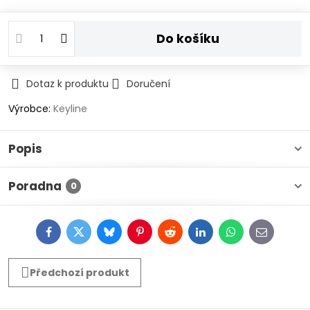
Do košíku
Dotaz k produktu
Doručení
Výrobce:
Keyline
Popis
Poradna
0
Facebook
Twitter
Bluesky
Pinterest
Reddit
LinkedIn
WhatsApp
E-
mail
Předchozí produkt