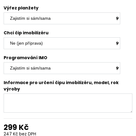
Výřez planžety
Chci čip imobilizéru
Programování IMO
Informace pro určení čipu imobilizéru, model, rok
výroby
299 Kč
247 Kč
bez DPH