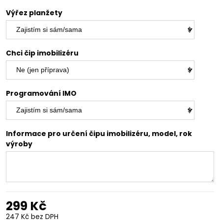
Výřez planžety
Chci čip imobilizéru
Programování IMO
Informace pro určení čipu imobilizéru, model, rok
výroby
299 Kč
247 Kč
bez DPH