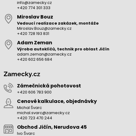
info@zamecky.cz
+420 774 301 333
Miroslav Bouz
Vedoucí realizace zakázek, montáže
Miroslav.Bouz@zamecky.cz
+420 728 193 831
Adam Zeman
Výroba autoklíčů, technik pro oblast Jičín
adam.zeman@zamecky.cz
+420 602 656 684
Zamecky.cz
Zámečnická pohotovost
+420 606 783 900
Cenové kalkulace, objednávky
Michal Švarc
michal.svarc@zamecky.cz
+420 723 470 244
Obchod Jičín, Nerudova 45
Ivo Švarc