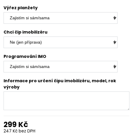
Výřez planžety
Chci čip imobilizéru
Programování IMO
Informace pro určení čipu imobilizéru, model, rok
výroby
299 Kč
247 Kč
bez DPH