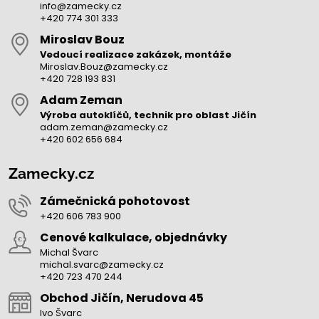
info@zamecky.cz
+420 774 301 333
Miroslav Bouz
Vedoucí realizace zakázek, montáže
Miroslav.Bouz@zamecky.cz
+420 728 193 831
Adam Zeman
Výroba autoklíčů, technik pro oblast Jičín
adam.zeman@zamecky.cz
+420 602 656 684
Zamecky.cz
Zámečnická pohotovost
+420 606 783 900
Cenové kalkulace, objednávky
Michal Švarc
michal.svarc@zamecky.cz
+420 723 470 244
Obchod Jičín, Nerudova 45
Ivo Švarc