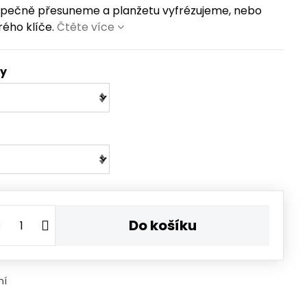
ezpečně přesuneme a planžetu vyfrézujeme, nebo
ého klíče.
Čtěte více
ty
Do košíku
ní