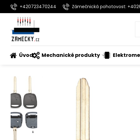
+420723470244
Zámečnická pohotovost: +40
Úvod
Mechanické produkty
Elektrome