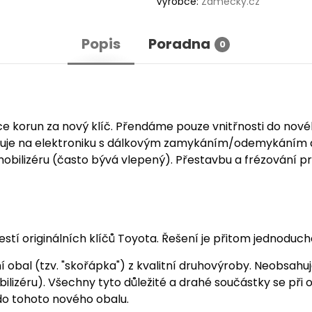
Výrobce:
Zamecky.cz
Popis
Poradna
0
íce korun za nový klíč. Přendáme pouze vnitřnosti do nov
uje na elektroniku s dálkovým zamykáním/odemykáním a
imobilizéru (často bývá vlepený). Přestavbu a frézování pr
tí originálních klíčů Toyota. Řešení je přitom jednoduc
í obal (tzv. "skořápka") z kvalitní druhovýroby. Neobsahu
obilizéru). Všechny tyto důležité a drahé součástky se př
do tohoto nového obalu.