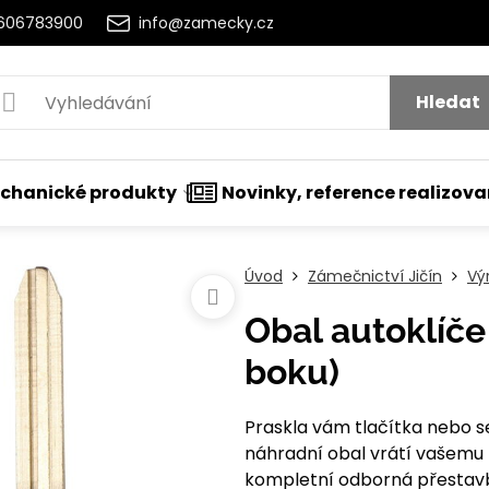
2606783900
info@zamecky.cz
Hledat
chanické produkty
Novinky, reference realizov
Úvod
Zámečnictví Jičín
Vý
Obal autoklíče 
boku)
Praskla vám tlačítka nebo se
náhradní obal vrátí vašemu k
kompletní odborná přestavba