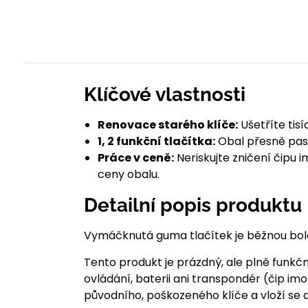
Klíčové vlastnosti
Renovace starého klíče:
Ušetříte tis
1, 2 funkční tlačítka:
Obal přesně pas
Práce v ceně:
Neriskujte zničení čipu 
ceny obalu.
Detailní popis produktu
Vymáčknutá guma tlačítek je běžnou boles
Tento produkt je prázdný, ale plně funkčn
ovládání, baterii ani transpondér (čip im
původního, poškozeného klíče a vloží se 