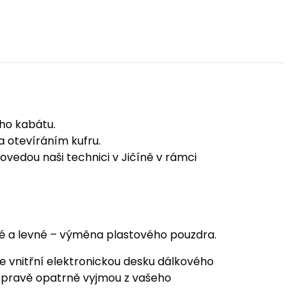
ého kabátu.
 otevíráním kufru.
ovedou naši technici v Jičíně v rámci
hé a levné – výměna plastového pouzdra.
je vnitřní elektronickou desku dálkového
i opravě opatrně vyjmou z vašeho