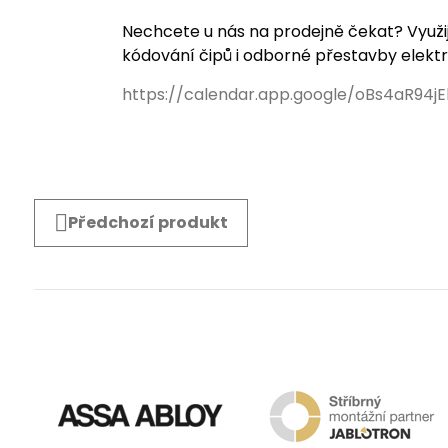
Nechcete u nás na prodejně čekat? Využi
kódování čipů i odborné přestavby elekt
https://calendar.app.google/oBs4aR94j
Předchozí produkt