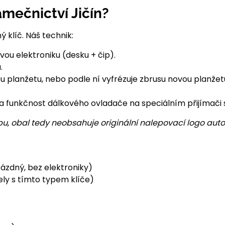
mečnictví Jičín?
 klíč. Náš technik:
ivou elektroniku (desku + čip).
.
planžetu, nebo podle ní vyfrézuje zbrusu novou planžetu 
a funkčnost dálkového ovladače na speciálním přijímači s
u, obal tedy neobsahuje originální nalepovací logo auto
ázdný, bez elektroniky)
ly s tímto typem klíče)