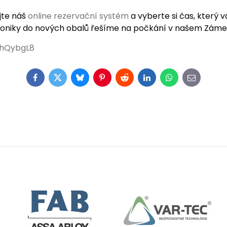
jte náš
online rezervační systém
a vyberte si čas, který 
roniky do nových obalů řešíme na počkání v našem Zámeč
EhQybgL8
Facebook
Twitter
Bluesky
Pinterest
Reddit
LinkedIn
WhatsApp
E-
mail