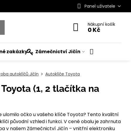
Panel uživatele
Nákupní košík
0 Kč
ané zakázky
Zámečnictví Jičín
roba autoklíčů Jičín
Autoklíče Toyota
Toyota (1, 2 tlačítka na
 ulomilo očko u vašeho klíče Toyota? Tento kvalitní
líči původní vzhled i funkci. V ceně obalu je zahrnuta
 v našem Zámečnictví Jičín – vnitřní elektroniku