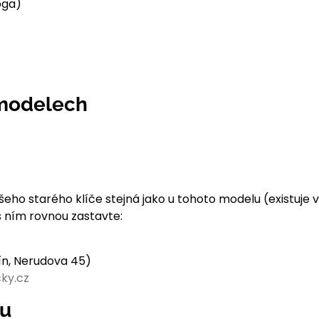
oga)
 modelech
ika vašeho starého klíče stejná jako u tohoto modelu (existuj
s ním rovnou zastavte:
čín, Nerudova 45)
ky.cz
nu