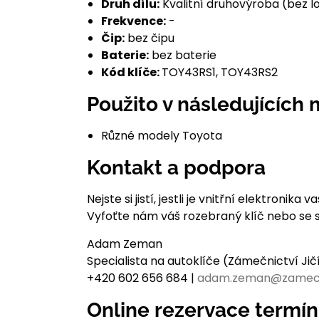
Druh dílu:
Kvalitní druhovýroba (bez l
Frekvence:
-
Čip:
bez čipu
Baterie:
bez baterie
Kód klíče:
TOY43RS1, TOY43RS2
Použito v následujících
Různé modely Toyota
Kontakt a podpora
Nejste si jistí, jestli je vnitřní elektron
Vyfoťte nám váš rozebraný klíč nebo se 
Adam Zeman
Specialista na autoklíče (Zámečnictví Ji
+420 602 656 684 |
adam.zeman@zamec
Online rezervace termí