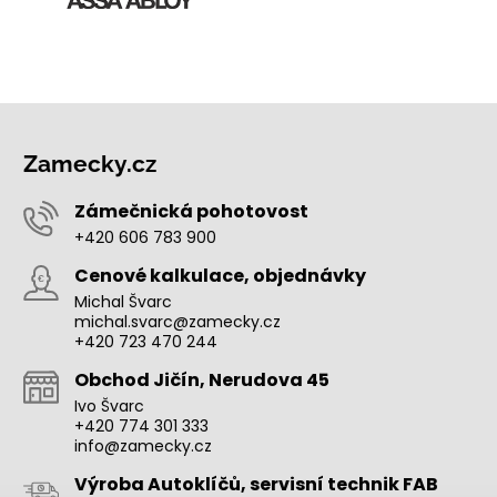
Zamecky.cz
Zámečnická pohotovost
+420 606 783 900
Cenové kalkulace, objednávky
Michal Švarc
michal.svarc@zamecky.cz
+420 723 470 244
Obchod Jičín, Nerudova 45
Ivo Švarc
+420 774 301 333
info@zamecky.cz
Výroba Autoklíčů, servisní technik FAB