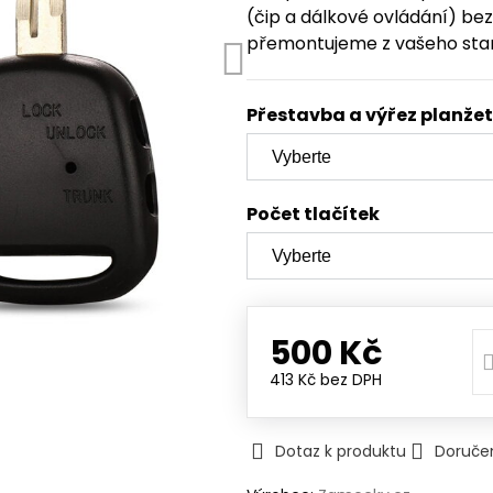
(čip a dálkové ovládání) b
přemontujeme z vašeho star
Přestavba a výřez planže
Počet tlačítek
500 Kč
413 Kč
bez DPH
Dotaz k produktu
Doruče