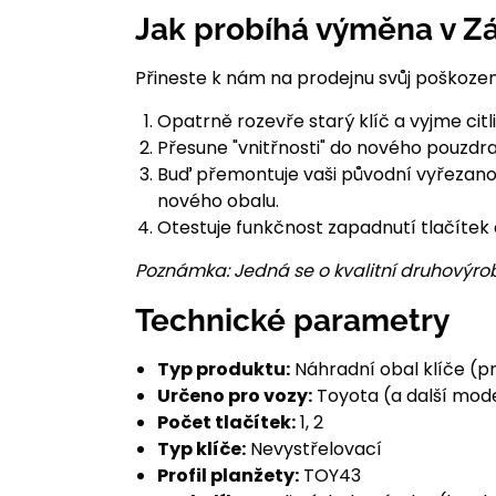
Jak probíhá výměna v Zá
Přineste k nám na prodejnu svůj poškozený
Opatrně rozevře starý klíč a vyjme citl
Přesune "vnitřnosti" do nového pouzdra
Buď přemontuje vaši původní vyřezanou 
nového obalu.
Otestuje funkčnost zapadnutí tlačítek 
Poznámka: Jedná se o kvalitní druhovýrob
Technické parametry
Typ produktu:
Náhradní obal klíče (pr
Určeno pro vozy:
Toyota (a další mode
Počet tlačítek:
1, 2
Typ klíče:
Nevystřelovací
Profil planžety:
TOY43