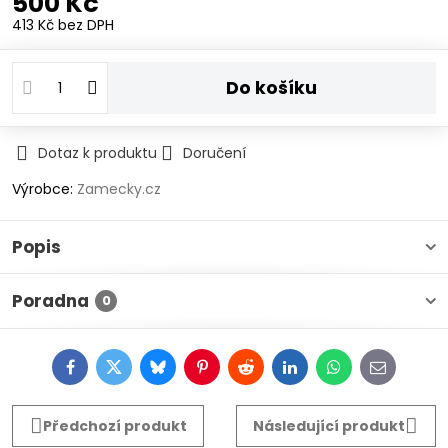
500 Kč
413 Kč
bez DPH
Do košíku
Dotaz k produktu
Doručení
Výrobce:
Zamecky.cz
Popis
Poradna
0
Facebook
Twitter
Bluesky
Pinterest
Reddit
LinkedIn
WhatsApp
E-
mail
Předchozí produkt
Následující produkt