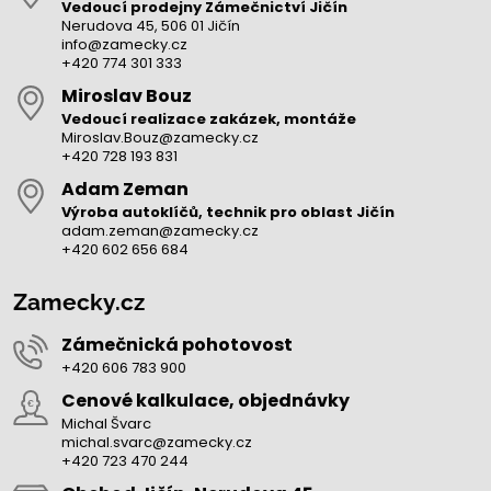
Vedoucí prodejny Zámečnictví Jičín
Nerudova 45, 506 01 Jičín
info@zamecky.cz
+420 774 301 333
Miroslav Bouz
Vedoucí realizace zakázek, montáže
Miroslav.Bouz@zamecky.cz
+420 728 193 831
Adam Zeman
Výroba autoklíčů, technik pro oblast Jičín
adam.zeman@zamecky.cz
+420 602 656 684
Zamecky.cz
Zámečnická pohotovost
+420 606 783 900
Cenové kalkulace, objednávky
Michal Švarc
michal.svarc@zamecky.cz
+420 723 470 244