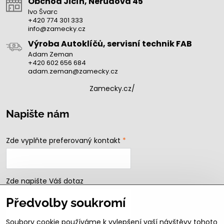
Obchod Jičín, Nerudova 45
Ivo Švarc
+420 774 301 333
info@zamecky.cz
Výroba Autoklíčů, servisní technik FAB
Adam Zeman
+420 602 656 684
adam.zeman@zamecky.cz
Zamecky.cz/
Napište nám
Zde vyplňte preferovaný kontakt
*
Zde napište Váš dotaz
Předvolby soukromí
Soubory cookie používáme k vylepšení vaší návštěvy tohoto