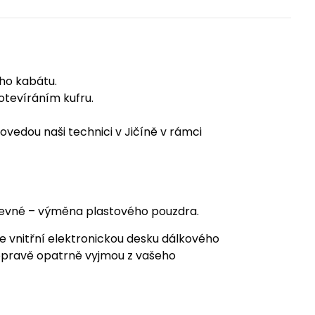
ého kabátu.
tevíráním kufru.
ovedou naši technici v Jičíně v rámci
a levné – výměna plastového pouzdra.
je vnitřní elektronickou desku dálkového
i opravě opatrně vyjmou z vašeho