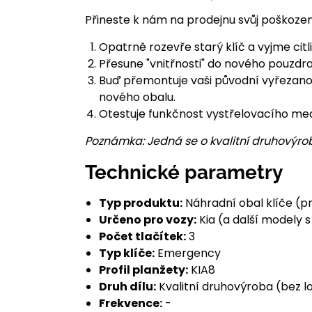
Přineste k nám na prodejnu svůj poškozený
Opatrně rozevře starý klíč a vyjme citl
Přesune "vnitřnosti" do nového pouzdra
Buď přemontuje vaši původní vyřezanou 
nového obalu.
Otestuje funkčnost vystřelovacího mec
Poznámka: Jedná se o kvalitní druhovýrob
Technické parametry
Typ produktu:
Náhradní obal klíče (pr
Určeno pro vozy:
Kia (a další modely 
Počet tlačítek:
3
Typ klíče:
Emergency
Profil planžety:
KIA8
Druh dílu:
Kvalitní druhovýroba (bez l
Frekvence:
-