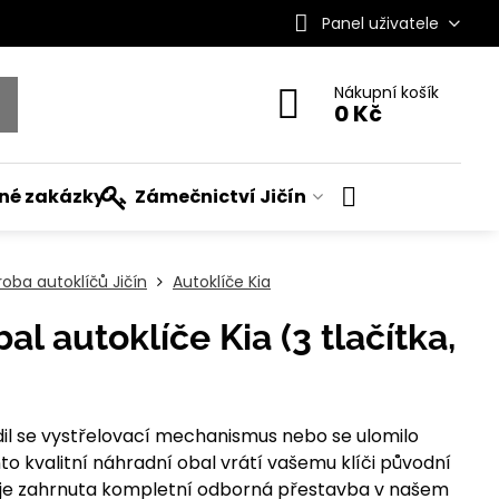
Panel uživatele
Nákupní košík
0 Kč
ané zakázky
Zámečnictví Jičín
roba autoklíčů Jičín
Autoklíče Kia
al autoklíče Kia (3 tlačítka,
dil se vystřelovací mechanismus nebo se ulomilo
to kvalitní náhradní obal vrátí vašemu klíči původní
lu je zahrnuta kompletní odborná přestavba v našem