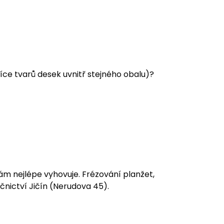
e více tvarů desek uvnitř stejného obalu)?
vám nejlépe vyhovuje. Frézování planžet,
nictví Jičín (Nerudova 45).