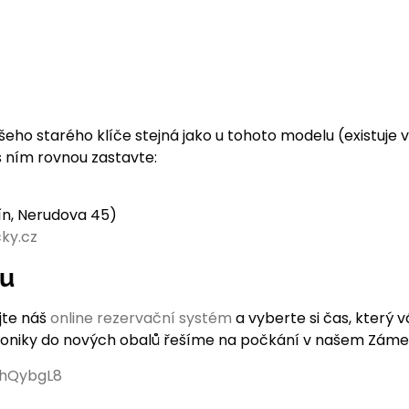
ika vašeho starého klíče stejná jako u tohoto modelu (existuj
s ním rovnou zastavte:
čín, Nerudova 45)
ky.cz
nu
jte náš
online rezervační systém
a vyberte si čas, který 
roniky do nových obalů řešíme na počkání v našem Zámeč
EhQybgL8