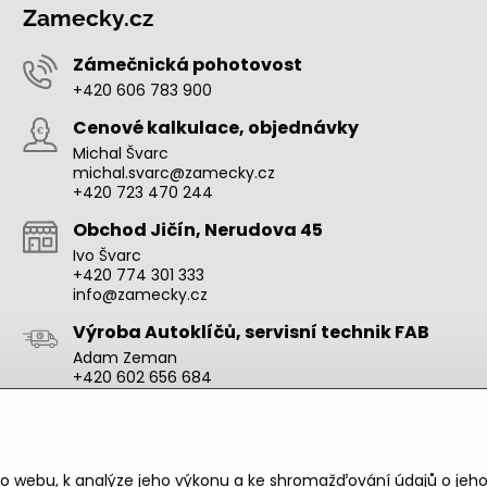
Zamecky.cz
Zámečnická pohotovost
+420 606 783 900
Cenové kalkulace, objednávky
Michal Švarc
michal.svarc@zamecky.cz
+420 723 470 244
Obchod Jičín, Nerudova 45
Ivo Švarc
+420 774 301 333
info@zamecky.cz
Výroba Autoklíčů, servisní technik FAB
Adam Zeman
+420 602 656 684
adam.zeman@zamecky.cz
Zamecky.cz/
o webu, k analýze jeho výkonu a ke shromažďování údajů o jeho