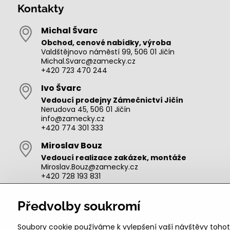
Kontakty
Michal Švarc
Obchod, cenové nabídky, výroba
Valdštějnovo náměstí 99, 506 01 Jičín
Michal.Svarc@zamecky.cz
+420 723 470 244
Ivo Švarc
Vedoucí prodejny Zámečnictví Jičín
Nerudova 45, 506 01 Jičín
info@zamecky.cz
+420 774 301 333
Miroslav Bouz
Vedoucí realizace zakázek, montáže
Miroslav.Bouz@zamecky.cz
+420 728 193 831
Adam Zeman
Předvolby soukromí
Výroba autoklíčů, technik pro oblast Jičín
adam.zeman@zamecky.cz
+420 602 656 684
Soubory cookie používáme k vylepšení vaší návštěvy tohot