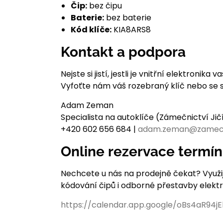
Čip:
bez čipu
Baterie:
bez baterie
Kód klíče:
KIA8ARS8
Kontakt a podpora
Nejste si jistí, jestli je vnitřní elektron
Vyfoťte nám váš rozebraný klíč nebo se 
Adam Zeman
Specialista na autoklíče (Zámečnictví Ji
+420 602 656 684 |
adam.zeman@zamec
Online rezervace termí
Nechcete u nás na prodejně čekat? Využi
kódování čipů i odborné přestavby elekt
https://calendar.app.google/oBs4aR94j