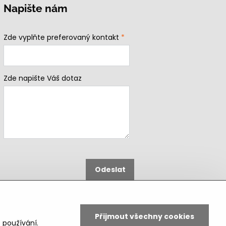
Napište nám
Zde vyplňte preferovaný kontakt
*
Zde napište Váš dotaz
Odeslat
B2b podmínky pro registrované
partnery
Přijmout všechny cookies
 používání.