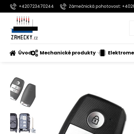
+420723470244
Zámečnická pohotovost: +40
Úvod
Mechanické produkty
Elektrome