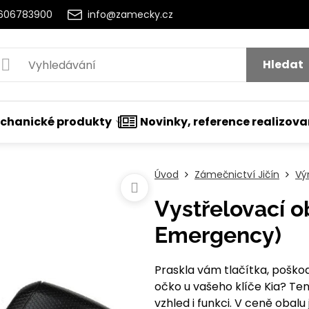
2606783900
info@zamecky.cz
Hledat
chanické produkty
Novinky, reference realizov
Úvod
Zámečnictví Jičín
Vý
Vystřelovací ob
Emergency)
Praskla vám tlačítka, poško
očko u vašeho klíče Kia? Ten
vzhled i funkci. V ceně oba