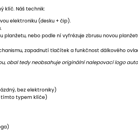
 klíč. Náš technik:
ivou elektroniku (desku + čip).
.
planžetu, nebo podle ní vyfrézuje zbrusu novou planžetu 
hanismu, zapadnutí tlačítek a funkčnost dálkového ovlad
u, obal tedy neobsahuje originální nalepovací logo auto
ázdný, bez elektroniky)
s tímto typem klíče)
oga)