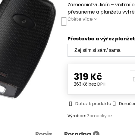
Zámečnictví Jičín – vnitřní 
přesuneme a planžetu vyfré
Čtěte více
Přestavba a výřez planže
319 Kč
263 Kč
bez DPH
Dotaz k produktu
Doruče
Výrobce:
Zamecky.cz
Popis
Poradna
0