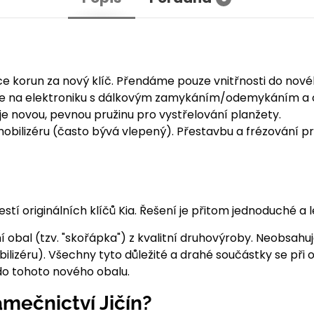
íce korun za nový klíč. Přendáme pouze vnitřnosti do nov
e na elektroniku s dálkovým zamykáním/odemykáním a o
 novou, pevnou pružinu pro vystřelování planžety.
imobilizéru (často bývá vlepený). Přestavbu a frézování pr
tí originálních klíčů Kia. Řešení je přitom jednoduché 
í obal (tzv. "skořápka") z kvalitní druhovýroby. Neobsahu
obilizéru). Všechny tyto důležité a drahé součástky se př
do tohoto nového obalu.
mečnictví Jičín?