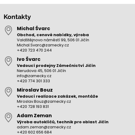
Kontakty
Michal Švarc
Obchod, cenové nabídky, výroba
Valdštějnovo náměstí 99, 506 01 Jičín
Michal.Svarc@zamecky.cz
+420 723 470 244
Ivo Švarc
Vedoucí prodejny Zámečnictví Jičín
Nerudova 45, 506 01 Jičín
info@zamecky.cz
+420 774 301 333
Miroslav Bouz
Vedoucí realizace zakázek, montáže
Miroslav.Bouz@zamecky.cz
+420 728 193 831
Adam Zeman
Výroba autoklíčů, technik pro oblast Jičín
adam.zeman@zamecky.cz
+420 602 656 684