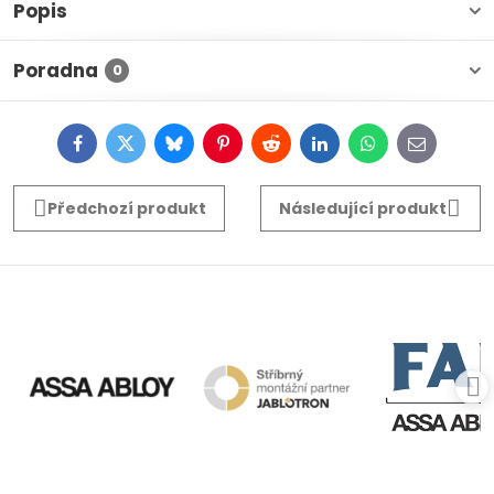
Popis
Poradna
0
Facebook
Twitter
Bluesky
Pinterest
Reddit
LinkedIn
WhatsApp
E-
mail
Předchozí produkt
Následující produkt