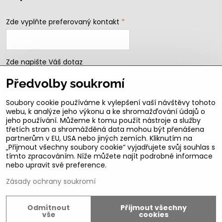
Zde vyplňte preferovaný kontakt
*
Zde napište Váš dotaz
Předvolby soukromí
Soubory cookie používáme k vylepšení vaší návštěvy tohoto
webu, k analýze jeho výkonu a ke shromažďování údajů o
jeho používání. Můžeme k tomu použít nástroje a služby
třetích stran a shromážděná data mohou být přenášena
partnerům v EU, USA nebo jiných zemích. Kliknutím na
„Přijmout všechny soubory cookie“ vyjadřujete svůj souhlas s
Odeslat
tímto zpracováním. Níže můžete najít podrobné informace
nebo upravit své preference.
B2b podmínky pro registrované partnery
Zásady ochrany soukromí
Odmítnout
Přijmout všechny
©
2026
Copyright
vše
cookies
Předvolby soukromí
Zásady ochrany soukromí