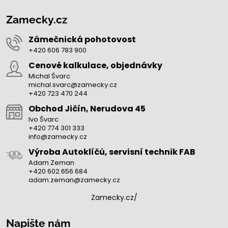
Zamecky.cz
Zámečnická pohotovost
+420 606 783 900
Cenové kalkulace, objednávky
Michal Švarc
michal.svarc@zamecky.cz
+420 723 470 244
Obchod Jičín, Nerudova 45
Ivo Švarc
+420 774 301 333
info@zamecky.cz
Výroba Autoklíčů, servisní technik FAB
Adam Zeman
+420 602 656 684
adam.zeman@zamecky.cz
Zamecky.cz/
Napište nám