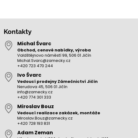
Kontakty
Michal Švarc
Obchod, cenové nabídky, výroba
Valdštějnovo náměstí 99, 506 01 Jičín
Michal.Svarc@zamecky.cz
+420 723 470 244
Ivo Švarc
Vedoucí prodejny Zámečnictví Jičín
Nerudova 45, 506 01 Jičín
info@zamecky.cz
+420 774 301 333
Miroslav Bouz
Vedoucí realizace zakázek, montáže
Miroslav.Bouz@zamecky.cz
+420 728 193 831
Adam Zeman