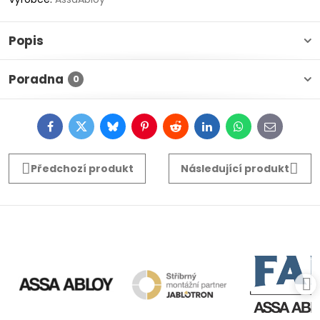
Popis
Poradna
0
Facebook
Twitter
Bluesky
Pinterest
Reddit
LinkedIn
WhatsApp
E-
mail
Předchozí produkt
Následující produkt