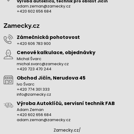
Výroba autoklíčů, technik pro oblast Jičín
adam.zeman@zamecky.cz
+420 602 656 684
Zamecky.cz
Zámečnická pohotovost
+420 606 783 900
Cenové kalkulace, objednávky
Michal Švarc
michal.svarc@zamecky.cz
+420 723 470 244
Obchod Jičín, Nerudova 45
Ivo Švarc
+420 774 301 333
info@zamecky.cz
Výroba Autoklíčů, servisní technik FAB
Adam Zeman
+420 602 656 684
adam.zeman@zamecky.cz
Zamecky.cz/