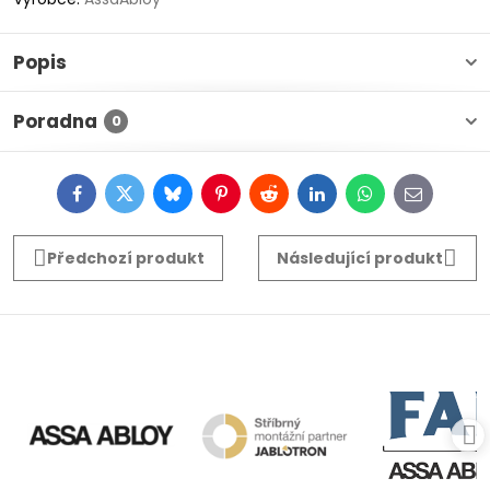
Popis
Poradna
0
Facebook
Twitter
Bluesky
Pinterest
Reddit
LinkedIn
WhatsApp
E-
mail
Předchozí produkt
Následující produkt