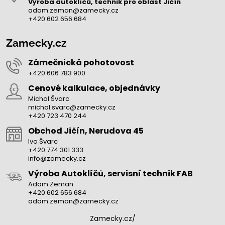
Výroba autoklíčů, technik pro oblast Jičín
adam.zeman@zamecky.cz
+420 602 656 684
Zamecky.cz
Zámečnická pohotovost
+420 606 783 900
Cenové kalkulace, objednávky
Michal Švarc
michal.svarc@zamecky.cz
+420 723 470 244
Obchod Jičín, Nerudova 45
Ivo Švarc
+420 774 301 333
info@zamecky.cz
Výroba Autoklíčů, servisní technik FAB
Adam Zeman
+420 602 656 684
adam.zeman@zamecky.cz
Zamecky.cz/