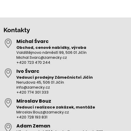
Kontakty
Michal Švarc
Obchod, cenové nabídky, výroba
Valdštějnovo náměstí 99, 506 01 Jičín
Michal.Svarc@zamecky.cz
+420 723 470 244
Ivo Švarc
Vedoucí prodejny Zámečnictví Jičín
Nerudova 45, 506 01 Jičín
info@zamecky.cz
+420 774 301 333
Miroslav Bouz
Vedoucí realizace zakázek, montáže
Miroslav.Bouz@zamecky.cz
+420 728 193 831
Adam Zeman