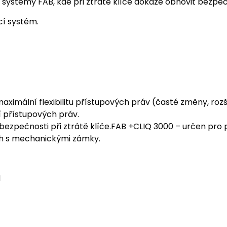
í systémy FAB, kde při ztrátě klíče dokáže obnovit bezpe
cí systém.
imální flexibilitu přístupových práv (časté změny, rozši
 přístupových práv.
bezpečnosti při ztrátě klíče.FAB +CLIQ 3000 – určen pr
h s mechanickými zámky.
H