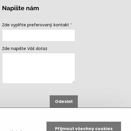
Napište nám
Zde vyplňte preferovaný kontakt
*
Zde napište Váš dotaz
Odeslat
B2b podmínky pro registrované
partnery
Přijmout všechny cookies