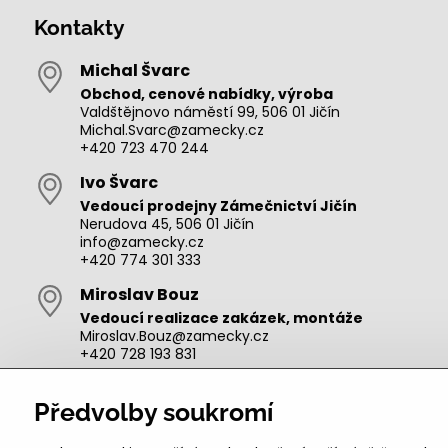
Kontakty
Michal Švarc
Obchod, cenové nabídky, výroba
Valdštějnovo náměstí 99, 506 01 Jičín
Michal.Svarc@zamecky.cz
+420 723 470 244
Ivo Švarc
Vedoucí prodejny Zámečnictví Jičín
Nerudova 45, 506 01 Jičín
info@zamecky.cz
+420 774 301 333
Miroslav Bouz
Vedoucí realizace zakázek, montáže
Miroslav.Bouz@zamecky.cz
+420 728 193 831
Adam Zeman
Předvolby soukromí
Výroba autoklíčů, technik pro oblast Jičín
adam.zeman@zamecky.cz