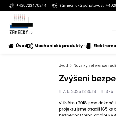
+420723470244
Zámečnická pohotovost: +40
Úvod
Mechanické produkty
Elektrome
Úvod
Novinky, reference rea
Zvýšení bezpe
Přidáno
Počet
7. 5. 2025 13:36:18
1375
shlédnu
V Květnu 2018 jsme dokončil
projektu jsme osadili 185 ks
bezpečnostního kování FAB 