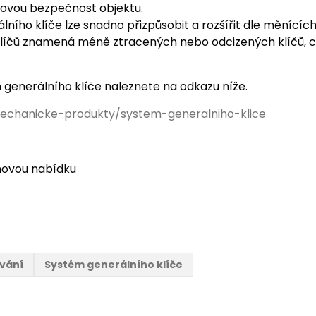
lkovou bezpečnost objektu.
álního klíče lze snadno přizpůsobit a rozšířit dle měnící
 klíčů znamená méně ztracených nebo odcizených klíčů, c
generálního klíče naleznete na odkazu níže.
echanicke-produkty/system-generalniho-klice
novou nabídku
vání
Systém generálního klíče