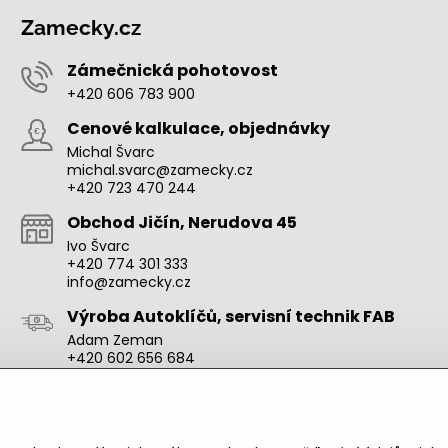
Zamecky.cz
Zámečnická pohotovost
+420 606 783 900
Cenové kalkulace, objednávky
Michal Švarc
michal.svarc@zamecky.cz
+420 723 470 244
Obchod Jičín, Nerudova 45
Ivo Švarc
+420 774 301 333
info@zamecky.cz
Výroba Autoklíčů, servisní technik FAB
Adam Zeman
+420 602 656 684
adam.zeman@zamecky.cz
Zamecky.cz/