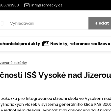
2606783900
info@zamecky.cz
Hledat
chanické produkty
Novinky, reference realizov
lizované zakázky
čnosti ISŠ Vysoké nad Jizero
tí
i zakázku pro Integrovanou střední školu ve Vysokém nad
 cylindrických vložek v systému generálního klíče FAB 300
v jednotném designu. Montáž byla dokončena za 3 praco