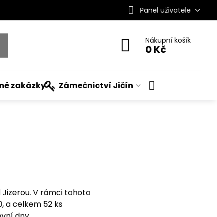
Panel uživatele
Nákupní košík
0 Kč
ané zakázky
Zámečnictví Jičín
u
 Jizerou. V rámci tohoto
0, a celkem 52 ks
vní dny.