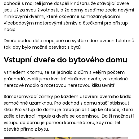
dohodě s majiteli jsme dospěli k názoru, že stávající dveře
jsou už za svou životnosti, a že domy osadíme zcela novými
hliníkovými dveřmi, které okováme samozamykacími
vícebodovým motorovými zámky a čtečkami pro přístup
načip.
Dveře budou dále napojené na systém domovních telefonů
tak, aby bylo možné otevírat z bytů.
Vstupní dveře do bytového domu
Vzhledem k tomu, že se jednalo o dům s velým počtem
průchodů, zvolili jsme kvalitní hliníkové dveře, velkoplošné
nerezové madlo a rozetovou nerezovou kliku uvnitř.
Samozamykací zámky po každém uzavření dveřního křídla
samočinně uzamknou. Pro odchod z domu stačí stisknout
kliku. Pro vstup do domu je třeba přiložit čip ke čtečce, která
zašle otevírací impuls a dveře se odemknou. Další možností
vstupu do domu je pomocí komunikátoru, kdy majitel
otevírá přímo z bytu.