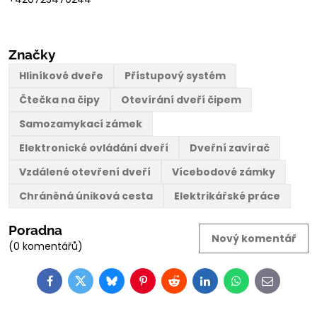
Značky
Hliníkové dveře
Přístupový systém
Čtečka na čipy
Otevírání dveří čipem
Samozamykací zámek
Elektronické ovládání dveří
Dveřní zavírač
Vzdálené otevření dveří
Vícebodové zámky
Chráněná úniková cesta
Elektrikářské práce
Poradna
Nový komentář
(0 komentářů)
Facebook
Twitter
Bluesky
Pinterest
Reddit
LinkedIn
WhatsApp
E-
mail