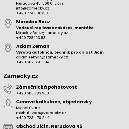
Nerudova 45, 506 01 Jičín
info@zamecky.cz
+420 774 301 333
Miroslav Bouz
Vedoucí realizace zakázek, montáže
Miroslav.Bouz@zamecky.cz
+420 728 193 831
Adam Zeman
Výroba autoklíčů, technik pro oblast Jičín
adam.zeman@zamecky.cz
+420 602 656 684
Zamecky.cz
Zámečnická pohotovost
+420 606 783 900
Cenové kalkulace, objednávky
Michal Švarc
michal.svarc@zamecky.cz
+420 723 470 244
Obchod Jičín, Nerudova 45