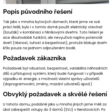
Popis původního řešení
Tak jako v mnoha bytových domech, které jsme ve své
práci řešili, bylo i v tomto domě použit elektrický otevírač
(bzučák) v kombinaci s hliníkovými dveřmi. Toto řešení je
sice dlouhodobě funkční, ale nevyužívá naplno potenciál
dveří (těsnost, tuhost a bezpečnost), protože blokuje dveřn
křílo pouze na jednom odpruženém bodě.
Požadavek zákazníka
Požadavek byl robustost, bezpečnost, variabilita náhradních
dílů a přístupový systém, který bude fungovat i v případě
výpadku el. energie, s možnosti vlastní správy uživatelů
(doprogramování, změny, mazání uživatelů apod.)
Obvyklý požadavek a skvělé řešení
U tohoto domu, podobně jako u mnoha jiných jsme měli za
úkol zabezpečit vstupy do 3 domů (SVJ) v Neratovicích. Po