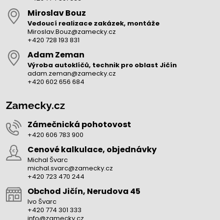
Miroslav Bouz
Vedoucí realizace zakázek, montáže
Miroslav.Bouz@zamecky.cz
+420 728 193 831
Adam Zeman
Výroba autoklíčů, technik pro oblast Jičín
adam.zeman@zamecky.cz
+420 602 656 684
Zamecky.cz
Zámečnická pohotovost
+420 606 783 900
Cenové kalkulace, objednávky
Michal Švarc
michal.svarc@zamecky.cz
+420 723 470 244
Obchod Jičín, Nerudova 45
Ivo Švarc
+420 774 301 333
info@zamecky.cz