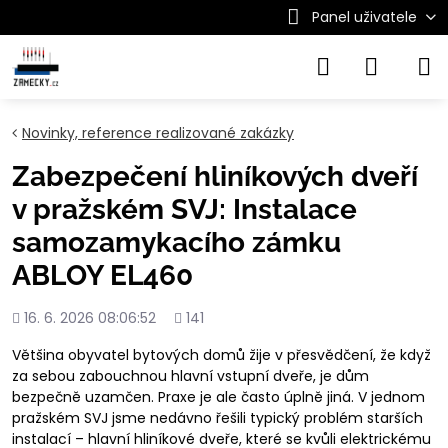
Panel uživatele
Novinky, reference realizované zakázky
Zabezpečení hliníkových dveří
v pražském SVJ: Instalace
samozamykacího zámku
ABLOY EL460
Přidáno
Počet
16. 6. 2026 08:06:52
141
shlédnutí
Většina obyvatel bytových domů žije v přesvědčení, že když
za sebou zabouchnou hlavní vstupní dveře, je dům
bezpečně uzamčen. Praxe je ale často úplně jiná. V jednom
pražském SVJ jsme nedávno řešili typický problém starších
instalací – hlavní hliníkové dveře, které se kvůli elektrickému