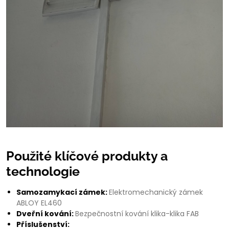
Použité klíčové produkty a
technologie
Samozamykací zámek:
Elektromechanický zámek
ABLOY EL460
Dveřní kování:
Bezpečnostní kování klika-klika FAB
Příslušenství: