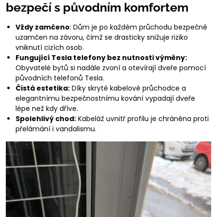
bezpečí s původním komfortem
Vždy zamčeno
: Dům je po každém průchodu bezpečně
uzamčen na závoru, čímž se drasticky snižuje riziko
vniknutí cizích osob.
Fungující Tesla telefony bez nutnosti výměny:
Obyvatelé bytů si nadále zvoní a otevírají dveře pomocí
původních telefonů Tesla.
Čistá estetika:
Díky skryté kabelové průchodce a
elegantnímu bezpečnostnímu kování vypadají dveře
lépe než kdy dříve.
Spolehlivý chod:
Kabeláž uvnitř profilu je chráněna proti
přelámání i vandalismu.