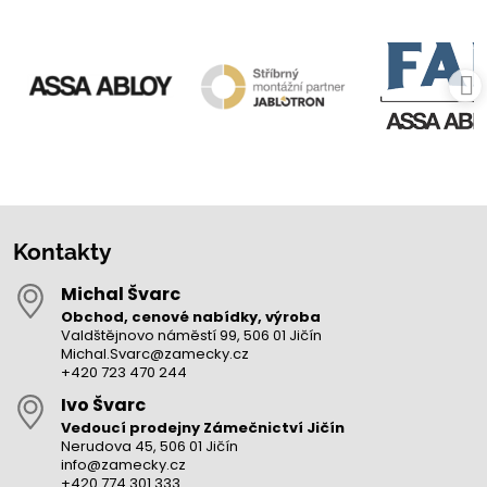
Kontakty
Michal Švarc
Obchod, cenové nabídky, výroba
Valdštějnovo náměstí 99, 506 01 Jičín
Michal.Svarc@zamecky.cz
+420 723 470 244
Ivo Švarc
Vedoucí prodejny Zámečnictví Jičín
Nerudova 45, 506 01 Jičín
info@zamecky.cz
+420 774 301 333