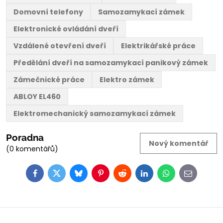
Domovní telefony
Samozamykací zámek
Elektronické ovládání dveří
Vzdálené otevření dveří
Elektrikářské práce
Předělání dveří na samozamykací panikový zámek
Zámečnické práce
Elektro zámek
ABLOY EL460
Elektromechanický samozamykací zámek
Poradna
Nový komentář
(0 komentářů)
Facebook
Twitter
Bluesky
Pinterest
Reddit
LinkedIn
WhatsApp
E-
mail