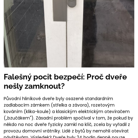
Falešný pocit bezpečí: Proč dveře
nešly zamknout?
Původní hliníkové dveře byly osazené standardním
zadlabacím zámkem (střelka a závora), rozetovým
kováním (klika-koule) a klasickým elektrickým otevíračem
(„bzučákem"). Zásadní problém spočíval v tom, že pokud by
někdo na noc dveře fyzicky zamkl na klíč, zcela by vyřadil z
provozu domovní vrátníky. Lidé z bytů by nemohli otevírat
návštěvám. Výsledek? Dveře byly 24 hodin denně pouze