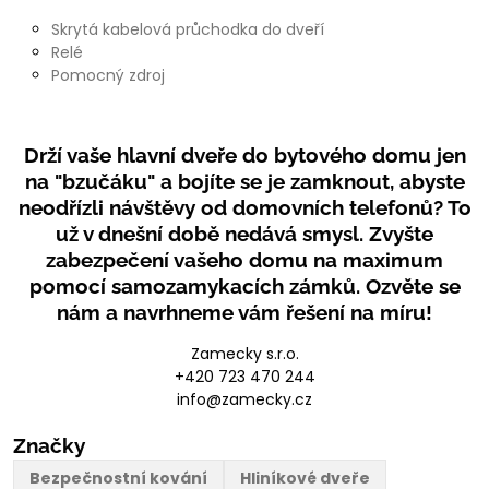
Skrytá kabelová průchodka do dveří
Relé
Pomocný zdroj
Drží vaše hlavní dveře do bytového domu jen
na "bzučáku" a bojíte se je zamknout, abyste
neodřízli návštěvy od domovních telefonů? To
už v dnešní době nedává smysl. Zvyšte
zabezpečení vašeho domu na maximum
pomocí samozamykacích zámků. Ozvěte se
nám a navrhneme vám řešení na míru!
Zamecky s.r.o.
+420 723 470 244
info@zamecky.cz
Značky
Bezpečnostní kování
Hliníkové dveře