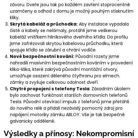
závoru. Dveře jsou tak po každém zavření stoprocentně
uzamčeny a odhod z domu je možný pouhým stisknutím
kliky.
Skrytá kabeláž a průchodka:
Aby instalace vypadala
čistě a kabely se nelámaly, protáhli jsme veškerou
kabeláž vnitřkem hliníkového dveřního křídla. Do profilu
jsme zafrézovali skrytou kabelovou průchodku, která
spojuje křídlo se zárubní a chrání vodiče.
Nové bezpečnostní kování:
Původní rozety jsme
nahradili masivním bezpečnostním kováním v provedení
klika-klika, které zakrývá původní montážní otvory,
umožňuje osazení děleného čtyřhranu pro elmech.
zámky a zvyšuje celkovou odolnost dveří.
Chytré propojení s telefony Tesla
: Zásadním úkolem
bylo zachovat funkčnost starších domovních telefonů
Tesla. Původní otevírací impuls z telefonů jsme přetáhli
do nového relé a přidali nezávislý pomocný zdroj pro
napájení motoriky zámku ABLOY. Vše je tak bezpečně
galvanicky oddělené.
Výsledky a přínosy: Nekompromisní