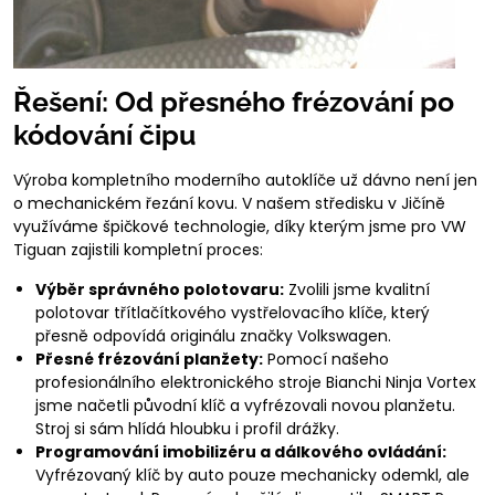
Řešení: Od přesného frézování po
kódování čipu
Výroba kompletního moderního autoklíče už dávno není jen
o mechanickém řezání kovu. V našem středisku v Jičíně
využíváme špičkové technologie, díky kterým jsme pro VW
Tiguan zajistili kompletní proces:
Výběr správného polotovaru:
Zvolili jsme kvalitní
polotovar třítlačítkového vystřelovacího klíče, který
přesně odpovídá originálu značky Volkswagen.
Přesné frézování planžety:
Pomocí našeho
profesionálního elektronického stroje Bianchi Ninja Vortex
jsme načetli původní klíč a vyfrézovali novou planžetu.
Stroj si sám hlídá hloubku i profil drážky.
Programování imobilizéru a dálkového ovládání:
Vyfrézovaný klíč by auto pouze mechanicky odemkl, ale