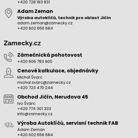
+420 728 193 831
Adam Zeman
Výroba autoklíčů, technik pro oblast Jičín
adam.zeman@zamecky.cz
+420 602 656 684
Zamecky.cz
Zámečnická pohotovost
+420 606 783 900
Cenové kalkulace, objednávky
Michal Švarc
michal.svarc@zamecky.cz
+420 723 470 244
Obchod Jičín, Nerudova 45
Ivo Švarc
+420 774 301 333
info@zamecky.cz
Výroba Autoklíčů, servisní technik FAB
Adam Zeman
+420 602 656 684