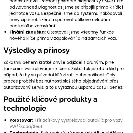
nenastartoval. Pomocí pokročilé diagnostiky SMART Pro
od Advanced Diagnostics jsme se připojili přímo k řídicí
jednotce vozu. Bezpečně jsme do systému nakódovali
nový čip imobilizéru a spárovali dálkové ovládání
centrálního zamykání.
Finální zkouška:
Otestovali jsme všechny funkce
nového klíče přímo v zapalování a na zámcích vozu.
Výsledky a přínosy
Zákazník během krátké chvíle odjížděl s druhým, plně
funkčním vystřelovacím klíčem. Získal tak jistotu a klid pro
případ, že by se původní klíč ztratil nebo poškodil. Celý
proces proběhl bez nutnosti složitého objednávání přes
autorizovaný servis, a to s výraznou úsporou času i peněz.
Použité klíčové produkty a
technologie
Polotovar:
Třítlačítkový vystřelovací autoklíč pro vozy
VW/Škoda/Seat.
Technologie:
Elektronický frézovací stroj Bianchi Ninja