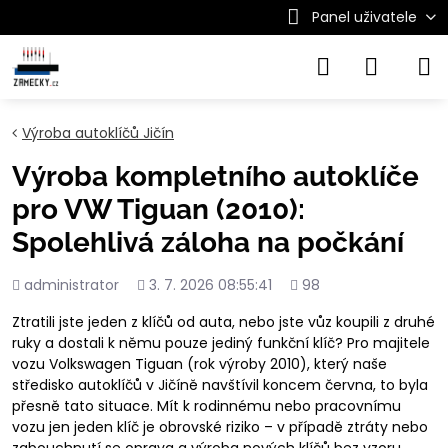
Panel uživatele
Výroba autoklíčů Jičín
Výroba kompletního autoklíče
pro VW Tiguan (2010):
Spolehlivá záloha na počkání
Přidal
Přidáno
Počet
administrator
3. 7. 2026 08:55:41
98
shlédnutí
Ztratili jste jeden z klíčů od auta, nebo jste vůz koupili z druhé
ruky a dostali k němu pouze jediný funkční klíč? Pro majitele
vozu Volkswagen Tiguan (rok výroby 2010), který naše
středisko autoklíčů v Jičíně navštívil koncem června, to byla
přesně tato situace. Mít k rodinnému nebo pracovnímu
vozu jen jeden klíč je obrovské riziko – v případě ztráty nebo