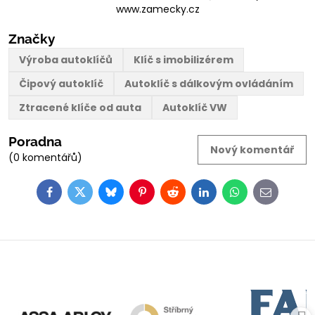
www.zamecky.cz
Značky
Výroba autoklíčů
Klíč s imobilizérem
Čipový autoklíč
Autoklíč s dálkovým ovládáním
Ztracené klíče od auta
Autoklíč VW
Poradna
Nový komentář
(0 komentářů)
Facebook
Twitter
Bluesky
Pinterest
Reddit
LinkedIn
WhatsApp
E-
mail