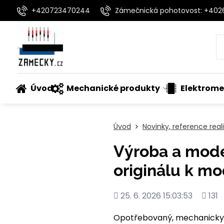
+420723470244
Zámečnická pohotovost: +40
Úvod
Mechanické produkty
Elektrome
Úvod
Novinky, reference rea
Výroba a mode
originálu k m
Přidáno
Poče
25. 6. 2026 15:03:53
131
shléd
Opotřebovaný, mechanicky po