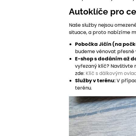
Autoklíče pro ce
Naše služby nejsou omezené j
situace, a proto nabízíme ma
Pobočka Jičín (na počk
budeme věnovat přesně 
E-shop s dodáním až d
vyřezaný klíč? Navštivte 
zde:
Klíč s dálkovým ovla
Služby v terénu:
V případ
terénu.