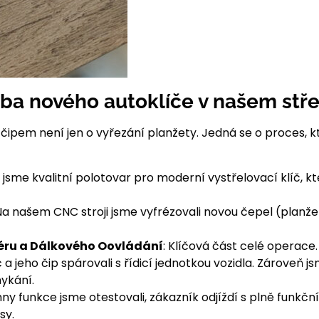
oba nového autoklíče v našem stř
čipem není jen o vyřezání planžety. Jedná se o proces, k
li jsme kvalitní polotovar pro moderní vystřelovací klíč, k
a našem CNC stroji jsme vyfrézovali novou čepel (planž
éru a Dálkového Oovládání
: Klíčová část celé operace
č a jeho čip spárovali s řídicí jednotkou vozidla. Zároveň
ykání.
y funkce jsme otestovali, zákazník odjíždí s plně funkč
sy.