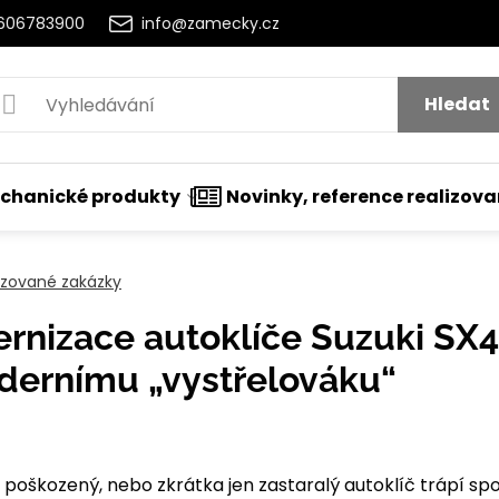
2606783900
info@zamecky.cz
Hledat
chanické produkty
Novinky, reference realizov
lizované zakázky
rnizace autoklíče Suzuki SX4
odernímu „vystřelováku“
t
nutí
škozený, nebo zkrátka jen zastaralý autoklíč trápí spou