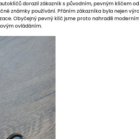
 autoklíčů dorazil zákazník s původním, pevným klíčem od
značné známky používání. Přáním zákazníka byla nejen vý
zace. Obyčejný pevný klíč jsme proto nahradili moderní
kovým ovládáním.