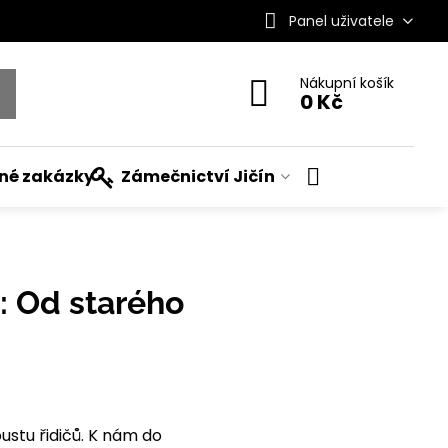
Panel uživatele
Nákupní košík
0 Kč
ané zakázky
Zámečnictví Jičín
: Od starého
stu řidičů. K nám do