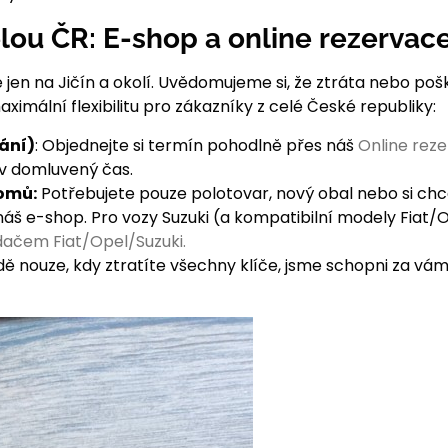
lou ČR: E-shop a online rezervac
en na Jičín a okolí. Uvědomujeme si, že ztráta nebo poško
ximální flexibilitu pro zákazníky z celé České republiky:
ání)
: Objednejte si termín pohodlně přes náš
Online rez
v domluvený čas.
omů:
Potřebujete pouze polotovar, nový obal nebo si chc
náš e-shop. Pro vozy Suzuki (a kompatibilní modely Fiat/
dačem Fiat/Opel/Suzuki.
ě nouze, kdy ztratíte všechny klíče, jsme schopni za vámi