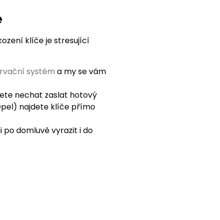
e
zení klíče je stresující
ervační systém
a my se vám
ete nechat zaslat hotový
Opel) najdete klíče přímo
 po domluvě vyrazit i do