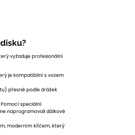
edisku?
terý vyžaduje profesionální
terý je kompatibilní s vozem
etu) přesně podle drážek
. Pomocí speciální
 jsme naprogramovali dálkové
ním, moderním klíčem, který