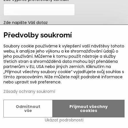
Zde napište Váš dotaz
Předvolby soukromí
Soubory cookie používáme k vylepšení vaší návštěvy tohoto
webu, k analýze jeho výkonu a ke shromažďování údajů o
jeho používání. Můžeme k tomu použít nástroje a služby
třetích stran a shromážděná data mohou být přenášena
partnerům v EU, USA nebo jiných zemích. Kliknutím na
„Přijmout všechny soubory cookie“ vyjadřujete svůj souhlas s
Odeslat
tímto zpracováním. Níže můžete najít podrobné informace
nebo upravit své preference.
B2b podmínky pro registrované partnery
Zásady ochrany soukromí
Odmítnout
Přijmout všechny
©
2026
Copyright
vše
cookies
Předvolby soukromí
Zásady ochrany soukromí
Ukázat podrobnosti
Vytvořeno systémem:
ByznysWeb.cz