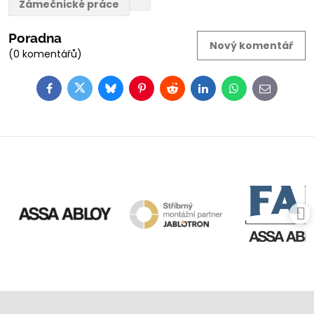
Zámečnické práce
Poradna
Nový komentář
(0 komentářů)
Facebook
Twitter
Bluesky
Pinterest
Reddit
LinkedIn
WhatsApp
E-
mail