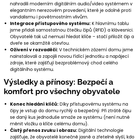
nahradili moderním digitálním audio/video systémem v
elegantním nerezovém provedení, které je odolné proti
vandalismu i povětrnostním vlivům.
Integrace přístupového systému:
K hlavnímu tablu
jsme přidali samostatnou čtečku čipů (RFID) a klávesnici.
Obyvatelé tak už nemusí hledat klíče – stačí přiložit čip a
dveře se okamžitě otevřou.
Oživení v rozvaděči:
V technickém zázemí domu jsme
nainstalovali a zapojili novou řídící jednotku a napájecí
zdroje, které zajišťují bezproblémový chod celého
digitálního systému.
Výsledky a přínosy: Bezpečí a
komfort pro všechny obyvatele
Konec hledání klíčů:
Díky přístupovému systému na
čipy je vstup do domu rychlý a bezpečný. Při ztrátě čipu
se daný kus jednoduše smaže ze systému (není nutné
měnit vložku a klíče celému domu).
Čistý přenos zvuku i obrazu:
Digitální technologie
zajišťuje, že obyvatelé konečně jasně a zřetelně slyší, kdo