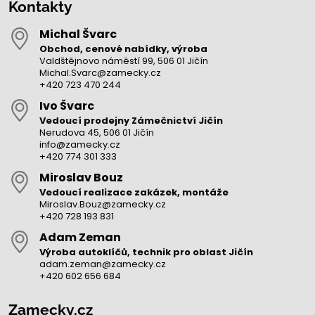
Kontakty
Michal Švarc
Obchod, cenové nabídky, výroba
Valdštějnovo náměstí 99, 506 01 Jičín
Michal.Svarc@zamecky.cz
+420 723 470 244
Ivo Švarc
Vedoucí prodejny Zámečnictví Jičín
Nerudova 45, 506 01 Jičín
info@zamecky.cz
+420 774 301 333
Miroslav Bouz
Vedoucí realizace zakázek, montáže
Miroslav.Bouz@zamecky.cz
+420 728 193 831
Adam Zeman
Výroba autoklíčů, technik pro oblast Jičín
adam.zeman@zamecky.cz
+420 602 656 684
Zamecky.cz