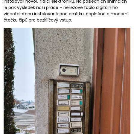
instalovali novou řídící elektroniku. Na posledních snímcích
je pak výsledek naší práce – nerezové tablo digitálního
videotelefonu instalované pod omítku, doplněné o moderní
čtečku čipů pro bezklíčový vstup.