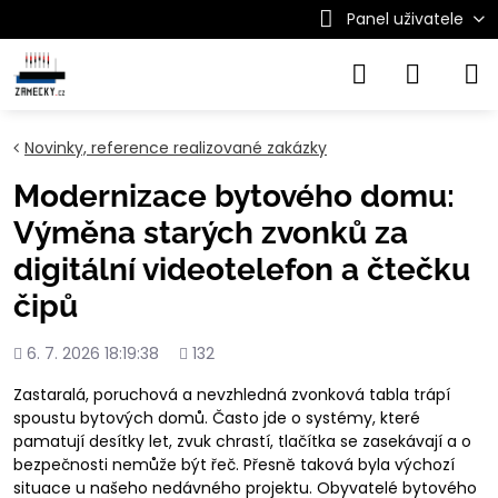
Panel uživatele
Novinky, reference realizované zakázky
Modernizace bytového domu:
Výměna starých zvonků za
digitální videotelefon a čtečku
čipů
Přidáno
Počet
6. 7. 2026 18:19:38
132
shlédnutí
Zastaralá, poruchová a nevzhledná zvonková tabla trápí
spoustu bytových domů. Často jde o systémy, které
pamatují desítky let, zvuk chrastí, tlačítka se zasekávají a o
bezpečnosti nemůže být řeč. Přesně taková byla výchozí
situace u našeho nedávného projektu. Obyvatelé bytového