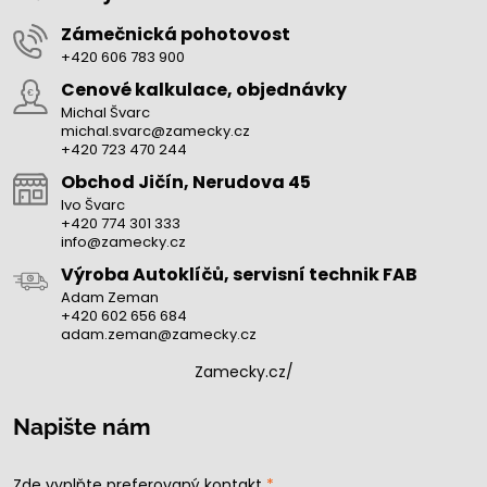
Zámečnická pohotovost
+420 606 783 900
Cenové kalkulace, objednávky
Michal Švarc
michal.svarc@zamecky.cz
+420 723 470 244
Obchod Jičín, Nerudova 45
Ivo Švarc
+420 774 301 333
info@zamecky.cz
Výroba Autoklíčů, servisní technik FAB
Adam Zeman
+420 602 656 684
adam.zeman@zamecky.cz
Zamecky.cz/
Napište nám
Zde vyplňte preferovaný kontakt
*