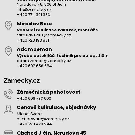
Nerudova 45, 506 01 Jičín
info@zamecky.cz
+420 774 301 333
Miroslav Bouz
Vedoucí realizace zakázek, montáže
Miroslav.Bouz@zamecky.cz
+420 728 193 831
Adam Zeman
Výroba autoklíčů, technik pro oblast Jičín
adam.zeman@zamecky.cz
+420 602 656 684
Zamecky.cz
Zámečnická pohotovost
+420 606 783 900
Cenové kalkulace, objednávky
Michal Švarc
michal.svarc@zamecky.cz
+420 723 470 244
Obchod Jičín, Nerudova 45