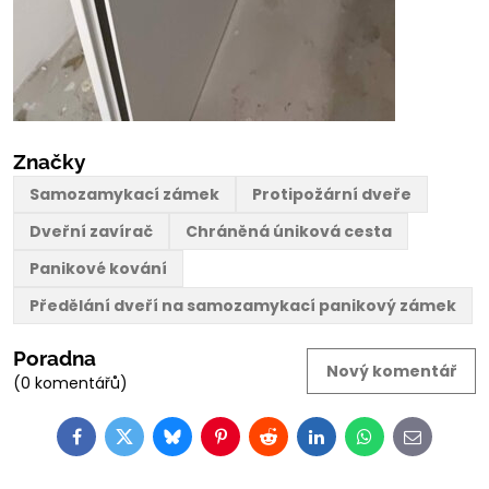
Značky
Samozamykací zámek
Protipožární dveře
Dveřní zavírač
Chráněná úniková cesta
Panikové kování
Předělání dveří na samozamykací panikový zámek
Poradna
Nový komentář
(0 komentářů)
Facebook
Twitter
Bluesky
Pinterest
Reddit
LinkedIn
WhatsApp
E-
mail