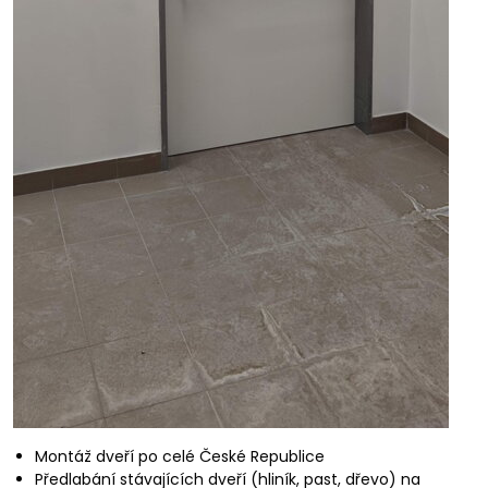
Montáž dveří po celé České Republice
Předlabání stávajících dveří (hliník, past, dřevo) na