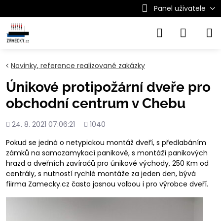
Panel uživatele
Novinky, reference realizované zakázky
Únikové protipožární dveře pro
obchodní centrum v Chebu
Přidáno
Počet
24. 8. 2021 07:06:21
1040
shlédnutí
Pokud se jedná o netypickou montáž dveří, s předlabáním
zámků na samozamykací panikové, s montáží panikových
hrazd a dveřních zavíračů pro únikové východy, 250 Km od
centrály, s nutností rychlé montáže za jeden den, bývá
fiirma Zamecky.cz často jasnou volbou i pro výrobce dveří.