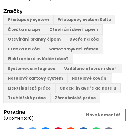
Značky
Přístupový systém
Přístupový systém Salto
Čtečka na čipy
Otevírání dveří čipem
Otevírání branky čipem
Dveře na kód
Branka na kód
Samozamykací zámek
Elektronické ovládání dveří
Systémová integrace
Vzdálené otevření dveří
Hotelový kartový systém
Hotelové kování
Elektrikářské práce
Check-in dveře do hotelu
Truhlářské práce
Zámečnické práce
Poradna
Nový komentář
(0 komentářů)