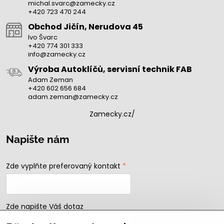
michal.svarc@zamecky.cz
+420 723 470 244
Obchod Jičín, Nerudova 45
Ivo Švarc
+420 774 301 333
info@zamecky.cz
Výroba Autoklíčů, servisní technik FAB
Adam Zeman
+420 602 656 684
adam.zeman@zamecky.cz
Zamecky.cz/
Napište nám
Zde vyplňte preferovaný kontakt
*
Zde napište Váš dotaz