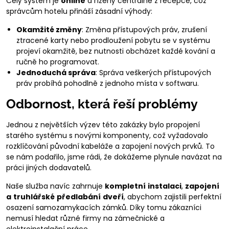
Celý systém je
online
a řízený centrálně z recepce, což
správcům hotelu přináší zásadní výhody:
Okamžité změny
: Změna přístupových práv, zrušení
ztracené karty nebo prodloužení pobytu se v systému
projeví okamžitě, bez nutnosti obcházet každé kování a
ručně ho programovat.
Jednoduchá správa
: Správa veškerých přístupových
práv probíhá pohodlně z jednoho místa v softwaru.
Odbornost, která řeší problémy
Jednou z největších výzev této zakázky bylo propojení
starého systému s novými komponenty, což vyžadovalo
rozklíčování původní kabeláže a zapojení nových prvků. To
se nám podařilo, jsme rádi, že dokážeme plynule navázat na
práci jiných dodavatelů.
Naše služba navíc zahrnuje
kompletní
instalaci
,
zapojení
a
truhlářské
předlabání
dveří
, abychom zajistili perfektní
osazení samozamykacích zámků. Díky tomu zákazníci
nemusí hledat různé firmy na zámečnické a