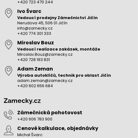
+420 723 470 244
Ivo Švarc
Vedoucí prodejny Zámečnictví Jičín
Nerudova 45, 506 01 Jičín
info@zamecky.cz
+420 774 301 333
Miroslav Bouz
Vedoucí realizace zakázek, montáže
Miroslav.Bouz@zamecky.cz
+420 728 193 831
Adam Zeman
Výroba autoklíčů, technik pro oblast Jičín
adam.zeman@zamecky.cz
+420 602 656 684
Zamecky.cz
Zámečnická pohotovost
+420 606 783 900
Cenové kalkulace, objednávky
Michal Švarc