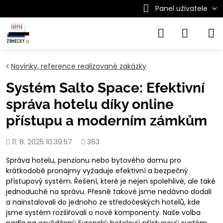
Panel uživatele
Novinky, reference realizované zakázky
Systém Salto Space: Efektivní
správa hotelu díky online
přístupu a moderním zámkům
Přidáno
Počet
11. 8. 2025 10:39:57
363
shlédnutí
Správa hotelu, penzionu nebo bytového domu pro
krátkodobé pronájmy vyžaduje efektivní a bezpečný
přístupový systém. Řešení, které je nejen spolehlivé, ale také
jednoduché na správu. Přesně takové jsme nedávno dodali
a nainstalovali do jednoho ze středočeských hotelů, kde
jsme systém rozšiřovali o nové komponenty. Naše volba