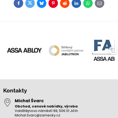
Facebook
Twitter
Bluesky
Pinterest
Reddit
LinkedIn
WhatsApp
E-
mail
Kontakty
Michal Švarc
Obchod, cenové nabídky, výroba
Valdštějnovo náměstí 99, 506 01 Jičín
Michal.Svarc@zamecky.cz