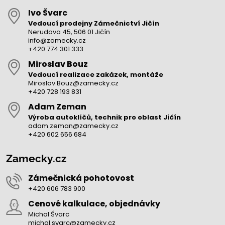
Ivo Švarc
Vedoucí prodejny Zámečnictví Jičín
Nerudova 45, 506 01 Jičín
info@zamecky.cz
+420 774 301 333
Miroslav Bouz
Vedoucí realizace zakázek, montáže
Miroslav.Bouz@zamecky.cz
+420 728 193 831
Adam Zeman
Výroba autoklíčů, technik pro oblast Jičín
adam.zeman@zamecky.cz
+420 602 656 684
Zamecky.cz
Zámečnická pohotovost
+420 606 783 900
Cenové kalkulace, objednávky
Michal Švarc
michal.svarc@zamecky.cz