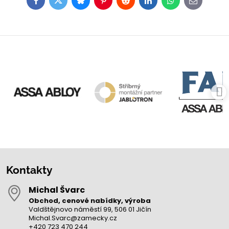
Facebook
Twitter
Bluesky
Pinterest
Reddit
LinkedIn
WhatsApp
E-
mail
Kontakty
Michal Švarc
Obchod, cenové nabídky, výroba
Valdštějnovo náměstí 99, 506 01 Jičín
Michal.Svarc@zamecky.cz
+420 723 470 244