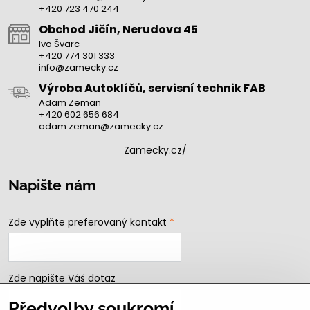
+420 723 470 244
Obchod Jičín, Nerudova 45
Ivo Švarc
+420 774 301 333
info@zamecky.cz
Výroba Autoklíčů, servisní technik FAB
Adam Zeman
+420 602 656 684
adam.zeman@zamecky.cz
Zamecky.cz/
Napište nám
Zde vyplňte preferovaný kontakt
*
Zde napište Váš dotaz
Předvolby soukromí