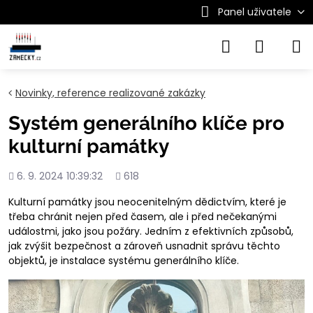
Panel uživatele
Novinky, reference realizované zakázky
Systém generálního klíče pro
kulturní památky
Přidáno
Počet
6. 9. 2024 10:39:32
618
shlédnutí
Kulturní památky jsou neocenitelným dědictvím, které je
třeba chránit nejen před časem, ale i před nečekanými
událostmi, jako jsou požáry. Jedním z efektivních způsobů,
jak zvýšit bezpečnost a zároveň usnadnit správu těchto
objektů, je instalace systému generálního klíče.