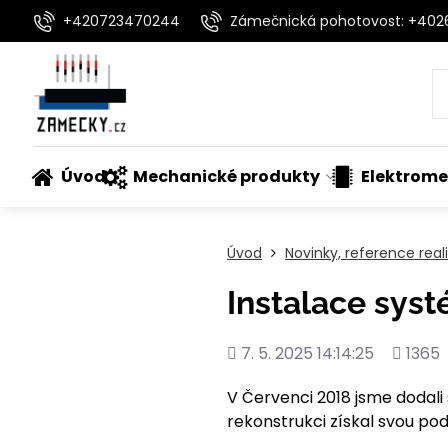
+420723470244
Zámečnická pohotovost: +40
Úvod
Mechanické produkty
Elektrome
Úvod
Novinky, reference rea
Instalace syst
Přidáno
Počet
7. 5. 2025 14:14:25
1365
shlédnu
V Červenci 2018 jsme dodali
rekonstrukci získal svou podo