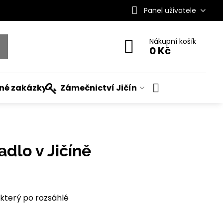
Panel uživatele
Nákupní košík
0 Kč
ané zakázky
Zámečnictví Jičín
adlo v Jičíně
 který po rozsáhlé