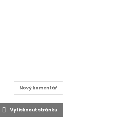
Nový komentář
Vytisknout stránku