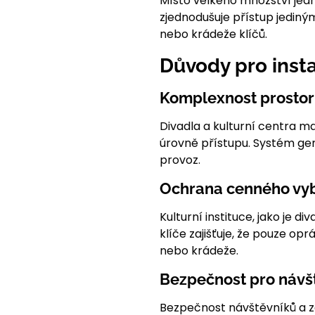
Místo velkého množství jedn
zjednodušuje přístup jediným 
nebo krádeže klíčů.
Důvody pro inst
Komplexnost prostor
Divadla a kulturní centra m
úrovně přístupu. Systém gen
provoz.
Ochrana cenného vy
Kulturní instituce, jako je d
klíče zajišťuje, že pouze o
nebo krádeže.
Bezpečnost pro návš
Bezpečnost návštěvníků a za