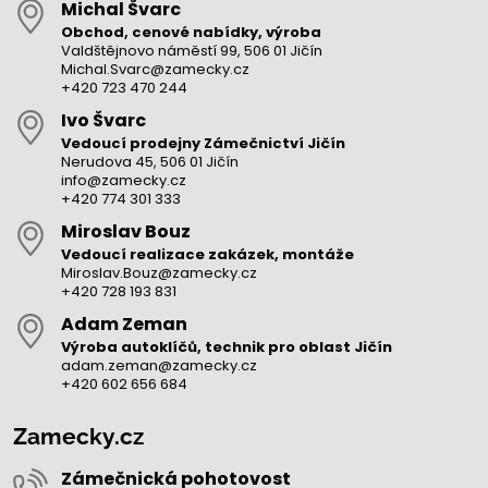
Michal Švarc
Obchod, cenové nabídky, výroba
Valdštějnovo náměstí 99, 506 01 Jičín
Michal.Svarc@zamecky.cz
+420 723 470 244
Ivo Švarc
Vedoucí prodejny Zámečnictví Jičín
Nerudova 45, 506 01 Jičín
info@zamecky.cz
+420 774 301 333
Miroslav Bouz
Vedoucí realizace zakázek, montáže
Miroslav.Bouz@zamecky.cz
+420 728 193 831
Adam Zeman
Výroba autoklíčů, technik pro oblast Jičín
adam.zeman@zamecky.cz
+420 602 656 684
Zamecky.cz
Zámečnická pohotovost