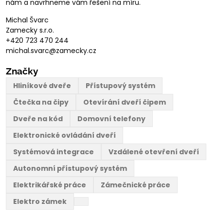
nám a navrhneme vám řešení na míru.
Michal Švarc
Zamecky s.r.o.
+420 723 470 244
michal.svarc@zamecky.cz
Značky
Hliníkové dveře
Přístupový systém
Čtečka na čipy
Otevírání dveří čipem
Dveře na kód
Domovní telefony
Elektronické ovládání dveří
Systémová integrace
Vzdálené otevření dveří
Autonomní přístupový systém
Elektrikářské práce
Zámečnické práce
Elektro zámek