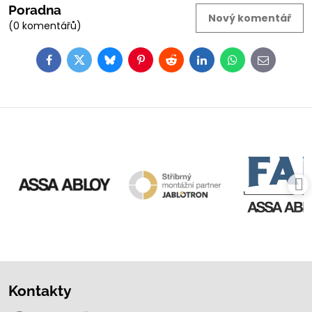
Poradna
Nový komentář
(0 komentářů)
Facebook
Twitter
Bluesky
Pinterest
Reddit
LinkedIn
WhatsApp
E-
mail
Kontakty