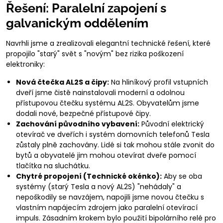
Řešení: Paralelní zapojení s
galvanickým oddělením
Navrhli jsme a zrealizovali elegantní technické řešení, které
propojilo "starý" svět s "novým" bez rizika poškození
elektroniky:
Nová čtečka AL2S a čipy:
Na hliníkový profil vstupních
dveří jsme čistě nainstalovali moderní a odolnou
přístupovou čtečku systému AL2S. Obyvatelům jsme
dodali nové, bezpečné přístupové čipy.
Zachování původního vybavení:
Původní elektrický
otevírač ve dveřích i systém domovních telefonů Tesla
zůstaly plně zachovány. Lidé si tak mohou stále zvonit do
bytů a obyvatelé jim mohou otevírat dveře pomocí
tlačítka na sluchátku.
Chytré propojení (Technické okénko):
Aby se oba
systémy (starý Tesla a nový AL2S) "nehádaly" a
nepoškodily se navzájem, napojili jsme novou čtečku s
vlastním napájecím zdrojem jako paralelní otevírací
impuls. Zásadním krokem bylo použití bipolárního relé pro