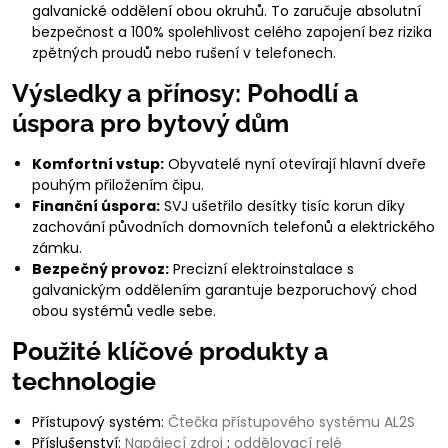
galvanické oddělení obou okruhů. To zaručuje absolutní
bezpečnost a 100% spolehlivost celého zapojení bez rizika
zpětných proudů nebo rušení v telefonech.
Výsledky a přínosy: Pohodlí a
úspora pro bytový dům
Komfortní vstup:
Obyvatelé nyní otevírají hlavní dveře
pouhým přiložením čipu.
Finanční úspora:
SVJ ušetřilo desítky tisíc korun díky
zachování původních domovních telefonů a elektrického
zámku.
Bezpečný provoz:
Precizní elektroinstalace s
galvanickým oddělením garantuje bezporuchový chod
obou systémů vedle sebe.
Použité klíčové produkty a
technologie
Přístupový systém:
Čtečka přístupového systému AL2S
Příslušenství:
Napájecí zdroj
;
oddělovací relé