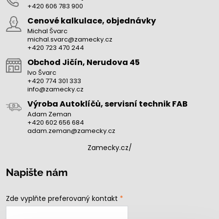
+420 606 783 900
Cenové kalkulace, objednávky
Michal Švarc
michal.svarc@zamecky.cz
+420 723 470 244
Obchod Jičín, Nerudova 45
Ivo Švarc
+420 774 301 333
info@zamecky.cz
Výroba Autoklíčů, servisní technik FAB
Adam Zeman
+420 602 656 684
adam.zeman@zamecky.cz
Zamecky.cz/
Napište nám
Zde vyplňte preferovaný kontakt
*