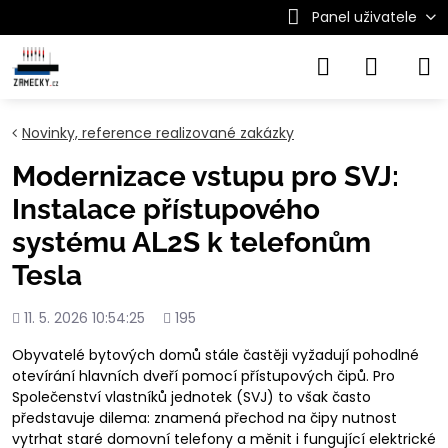
Panel uživatele
Novinky, reference realizované zakázky
Modernizace vstupu pro SVJ:
Instalace přístupového
systému AL2S k telefonům
Tesla
Přidáno
Počet
11. 5. 2026 10:54:25
195
shlédnutí
Obyvatelé bytových domů stále častěji vyžadují pohodlné
otevírání hlavních dveří pomocí přístupových čipů. Pro
Společenství vlastníků jednotek (SVJ) to však často
představuje dilema: znamená přechod na čipy nutnost
vytrhat staré domovní telefony a měnit i fungující elektrické