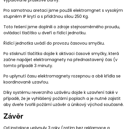
vypalované práškové barvy.
Pro samotnou aretaci jsme použili elektromgnet s vysokým
stupněm IP krytí a s přídržnou sílou 250 Kg.
Toto řešení jsme doplnili o zdroje stejnosměrného proudu,
ovládací tlačítko u dveří a řídící jednotku.
Řídící jednotka uvádí do provozu časovou smyčku.
Po stisknutí tlačítka dojde k aktivaci časové smyčky, která
začne napájet elektromagnety na přednastavený čas (v
tomto případě 3 minuty.
Po uplynutí času elektromagnety rozepnou a obě křídla se
koordinovaně uzavřou.
Díky systému reverzního uzávěru dojde k uzavření také v
případě, že je vyhlášený požární poplach a je nutné zajistit
aby dveře tvořili požární uzávěr a únikový východ současně.
Závěr
Od instalace uplynuly 3 roky (zatím bez reklamace a