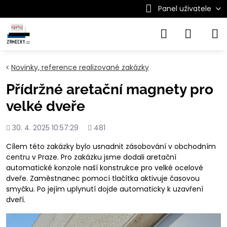
Panel uživatele
Novinky, reference realizované zakázky
Přídržné aretační magnety pro
velké dveře
Přidáno
Počet
30. 4. 2025 10:57:29
481
shlédnutí
Cílem této zakázky bylo usnadnit zásobování v obchodním
centru v Praze. Pro zakázku jsme dodali aretační
automatické konzole naší konstrukce pro velké ocelové
dveře. Zaměstnanec pomocí tlačítka aktivuje časovou
smyčku. Po jejím uplynutí dojde automaticky k uzavření
dveří.