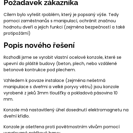
Požadavek zákazníka
Cílem bylo vyřešit rpoblém, který je popsaný výše. Tedy
pomoci zaměstnanůs s manipulací, ochránit značnou
hodnotu dveří a jejich funkci (zejména bezpečností a také
protipožární)
Popis nového řešení
Rozhodli jsme se vyrobit vlastní ocelové konzole, které se
upevní do pláště budovy (beton, plech, nebo vzdálené
betonové kontrukce pod plechem.
Vzhledem k povaze instalace (zejména nešetrná
manipulace s dveřmi a velké poryvy větru) jsou konzole
vyrobené z jeků 3mm tloušťky a pokladová pásovina 10
mm.
Konzole má nastavitlený úhel dosednutí elektromagnetu na
dveřní křídlo.
Konzole je ošetřena proti povětrnostním vlivům pomocí