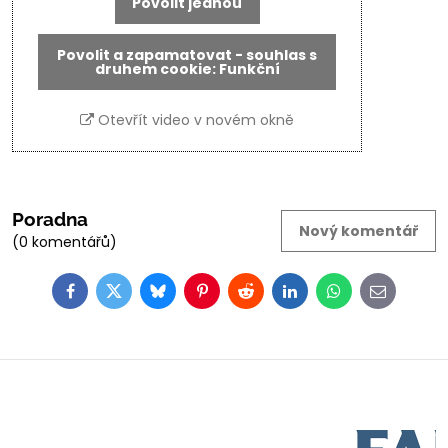
Povolit jednou
Povolit a zapamatovat - souhlas s
druhem cookie: Funkční
Otevřít video v novém okně
Poradna
Nový komentář
(0 komentářů)
Facebook
Twitter
Bluesky
Pinterest
Reddit
LinkedIn
WhatsApp
E-
mail