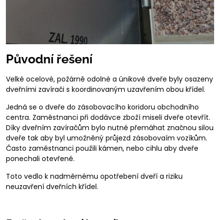
Původní řešení
Velké ocelové, požárně odolné a únikové dveře byly osazeny
dveřními zavírači s koordinovaným uzavřením obou křídel.
Jedná se o dveře do zásobovacího koridoru obchodního
centra. Zaměstnanci při dodávce zboží miseli dveře otevřít.
Díky dveřním zavíračům bylo nutné přemáhat značnou silou
dveře tak aby byl umožněný průjezd zásobovaím vozíkům.
Často zaměstnanci použili kámen, nebo cihlu aby dveře
ponechali otevřené.
Toto vedlo k nadměrnému opotřebení dveří a riziku
neuzavření dveřních křídel.