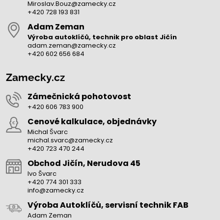
Miroslav.Bouz@zamecky.cz
+420 728 193 831
Adam Zeman
Výroba autoklíčů, technik pro oblast Jičín
adam.zeman@zamecky.cz
+420 602 656 684
Zamecky.cz
Zámečnická pohotovost
+420 606 783 900
Cenové kalkulace, objednávky
Michal Švarc
michal.svarc@zamecky.cz
+420 723 470 244
Obchod Jičín, Nerudova 45
Ivo Švarc
+420 774 301 333
info@zamecky.cz
Výroba Autoklíčů, servisní technik FAB
Adam Zeman