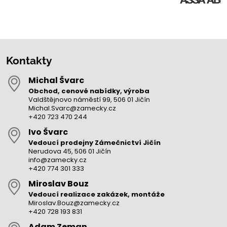
Kontakty
Michal Švarc
Obchod, cenové nabídky, výroba
Valdštějnovo náměstí 99, 506 01 Jičín
Michal.Svarc@zamecky.cz
+420 723 470 244
Ivo Švarc
Vedoucí prodejny Zámečnictví Jičín
Nerudova 45, 506 01 Jičín
info@zamecky.cz
+420 774 301 333
Miroslav Bouz
Vedoucí realizace zakázek, montáže
Miroslav.Bouz@zamecky.cz
+420 728 193 831
Adam Zeman