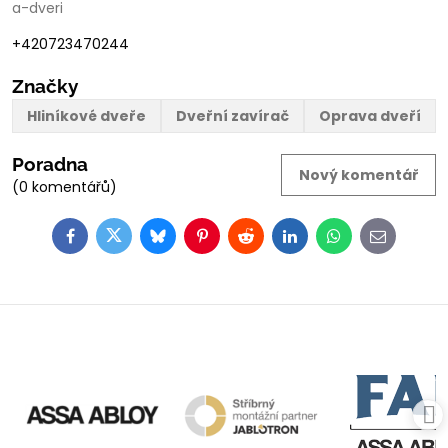
a-dveri
+420723470244
Značky
Hliníkové dveře
Dveřní zavírač
Oprava dveří
Poradna
Nový komentář
(0 komentářů)
Facebook
Twitter
Bluesky
Pinterest
Reddit
LinkedIn
WhatsApp
E-
mail