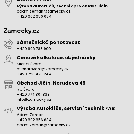
Výroba autoklíčů, technik pro oblast Jičín
adam.zeman@zamecky.cz
+420 602 656 684
Zamecky.cz
Zámečnická pohotovost
+420 606 783 900
Cenové kalkulace, objednávky
Michal Švarc
michal.svarc@zamecky.cz
+420 723 470 244
Obchod Jičín, Nerudova 45
Ivo Švarc
+420 774 301 333
info@zamecky.cz
Výroba Autoklíčů, servisní technik FAB
Adam Zeman
+420 602 656 684
adam.zeman@zamecky.cz