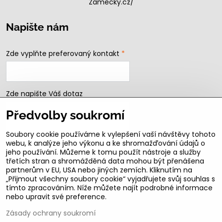
Zamecky.cz/
Napište nám
Zde vyplňte preferovaný kontakt
*
Zde napište Váš dotaz
Předvolby soukromí
Soubory cookie používáme k vylepšení vaší návštěvy tohoto
webu, k analýze jeho výkonu a ke shromažďování údajů o
jeho používání. Můžeme k tomu použít nástroje a služby
třetích stran a shromážděná data mohou být přenášena
partnerům v EU, USA nebo jiných zemích. Kliknutím na
„Přijmout všechny soubory cookie“ vyjadřujete svůj souhlas s
Odeslat
tímto zpracováním. Níže můžete najít podrobné informace
nebo upravit své preference.
B2b podmínky pro registrované partnery
Zásady ochrany soukromí