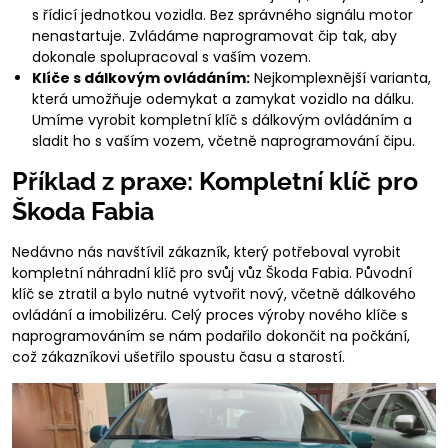
s řídicí jednotkou vozidla. Bez správného signálu motor
nenastartuje. Zvládáme naprogramovat čip tak, aby
dokonale spolupracoval s vaším vozem.
Klíče s dálkovým ovládáním:
Nejkomplexnější varianta,
která umožňuje odemykat a zamykat vozidlo na dálku.
Umíme vyrobit kompletní klíč s dálkovým ovládáním a
sladit ho s vaším vozem, včetně naprogramování čipu.
Příklad z praxe: Kompletní klíč pro
Škoda Fabia
Nedávno nás navštívil zákazník, který potřeboval vyrobit
kompletní náhradní klíč pro svůj vůz Škoda Fabia. Původní
klíč se ztratil a bylo nutné vytvořit nový, včetně dálkového
ovládání a imobilizéru. Celý proces výroby nového klíče s
naprogramováním se nám podařilo dokončit na počkání,
což zákazníkovi ušetřilo spoustu času a starostí.