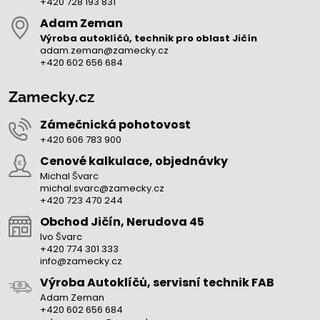
+420 728 193 831
Adam Zeman
Výroba autoklíčů, technik pro oblast Jičín
adam.zeman@zamecky.cz
+420 602 656 684
Zamecky.cz
Zámečnická pohotovost
+420 606 783 900
Cenové kalkulace, objednávky
Michal Švarc
michal.svarc@zamecky.cz
+420 723 470 244
Obchod Jičín, Nerudova 45
Ivo Švarc
+420 774 301 333
info@zamecky.cz
Výroba Autoklíčů, servisní technik FAB
Adam Zeman
+420 602 656 684