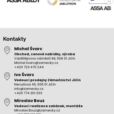
Kontakty
Michal Švarc
Obchod, cenové nabídky, výroba
Valdštějnovo náměstí 99, 506 01 Jičín
Michal.Svarc@zamecky.cz
+420 723 470 244
Ivo Švarc
Vedoucí prodejny Zámečnictví Jičín
Nerudova 45, 506 01 Jičín
info@zamecky.cz
+420 774 301 333
Miroslav Bouz
Vedoucí realizace zakázek, montáže
Miroslav.Bouz@zamecky.cz