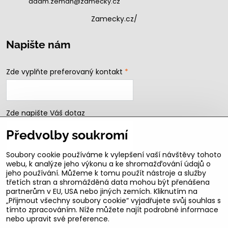
adam.zeman@zamecky.cz
Zamecky.cz/
Napište nám
Zde vyplňte preferovaný kontakt
*
Zde napište Váš dotaz
Předvolby soukromí
Soubory cookie používáme k vylepšení vaší návštěvy tohoto
webu, k analýze jeho výkonu a ke shromažďování údajů o
jeho používání. Můžeme k tomu použít nástroje a služby
třetích stran a shromážděná data mohou být přenášena
partnerům v EU, USA nebo jiných zemích. Kliknutím na
„Přijmout všechny soubory cookie“ vyjadřujete svůj souhlas s
Odeslat
tímto zpracováním. Níže můžete najít podrobné informace
nebo upravit své preference.
B2b podmínky pro registrované partnery