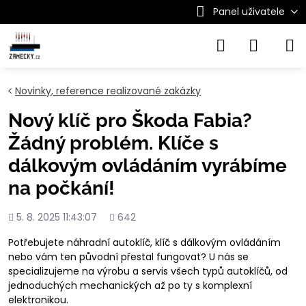
Panel uživatele
Novinky, reference realizované zakázky
Nový klíč pro Škoda Fabia?
Žádný problém. Klíče s
dálkovým ovládáním vyrábíme
na počkání!
Přidáno
Počet
5. 8. 2025 11:43:07
642
shlédnutí
Potřebujete náhradní autoklíč, klíč s dálkovým ovládáním
nebo vám ten původní přestal fungovat? U nás se
specializujeme na výrobu a servis všech typů autoklíčů, od
jednoduchých mechanických až po ty s komplexní
elektronikou.