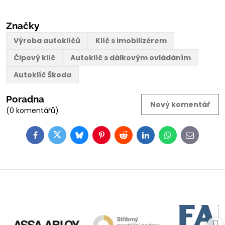
Značky
Výroba autoklíčů
Klíč s imobilizérem
Čipový klíč
Autoklíč s dálkovým ovládáním
Autoklíč Škoda
Poradna
Nový komentář
(0 komentářů)
Facebook
Twitter
Bluesky
Pinterest
Reddit
LinkedIn
WhatsApp
E-
mail