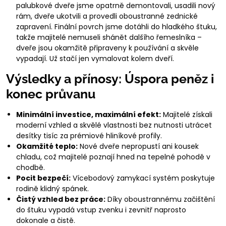
palubkové dveře jsme opatrně demontovali, usadili nový
rám, dveře ukotvili a provedli oboustranné zednické
zapravení. Finální povrch jsme dotáhli do hladkého štuku,
takže majitelé nemuseli shánět dalšího řemeslníka –
dveře jsou okamžitě připraveny k používání a skvěle
vypadají. Už stačí jen vymalovat kolem dveří.
Výsledky a přínosy: Úspora peněz i
konec průvanu
Minimální investice, maximální efekt:
Majitelé získali
moderní vzhled a skvělé vlastnosti bez nutnosti utrácet
desítky tisíc za prémiové hliníkové profily.
Okamžité teplo:
Nové dveře nepropustí ani kousek
chladu, což majitelé poznají hned na tepelné pohodě v
chodbě.
Pocit bezpečí:
Vícebodový zamykací systém poskytuje
rodině klidný spánek.
Čistý vzhled bez práce:
Díky oboustrannému začištění
do štuku vypadá vstup zvenku i zevnitř naprosto
dokonale a čistě.