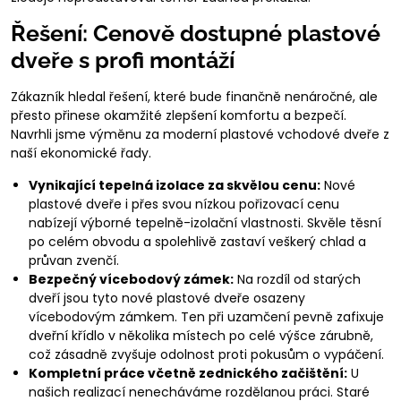
Řešení: Cenově dostupné plastové
dveře s profi montáží
Zákazník hledal řešení, které bude finančně nenáročné, ale
přesto přinese okamžité zlepšení komfortu a bezpečí.
Navrhli jsme výměnu za moderní plastové vchodové dveře z
naší ekonomické řady.
Vynikající tepelná izolace za skvělou cenu:
Nové
plastové dveře i přes svou nízkou pořizovací cenu
nabízejí výborné tepelně-izolační vlastnosti. Skvěle těsní
po celém obvodu a spolehlivě zastaví veškerý chlad a
průvan zvenčí.
Bezpečný vícebodový zámek:
Na rozdíl od starých
dveří jsou tyto nové plastové dveře osazeny
vícebodovým zámkem. Ten při uzamčení pevně zafixuje
dveřní křídlo v několika místech po celé výšce zárubně,
což zásadně zvyšuje odolnost proti pokusům o vypáčení.
Kompletní práce včetně zednického začištění:
U
našich realizací nenecháváme rozdělanou práci. Staré