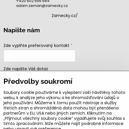
+420 602 656 684
adam.zeman@zamecky.cz
Zamecky.cz/
Napište nám
Zde vyplňte preferovaný kontakt
*
Zde napište Váš dotaz
Předvolby soukromí
Soubory cookie používáme k vylepšení vaší návštěvy tohoto
webu, k analýze jeho výkonu a ke shromažďování údajů o
jeho používání. Můžeme k tomu použít nástroje a služby
třetích stran a shromážděná data mohou být přenášena
partnerům v EU, USA nebo jiných zemích. Kliknutím na
„Přijmout všechny soubory cookie“ vyjadřujete svůj souhlas s
Odeslat
tímto zpracováním. Níže můžete najít podrobné informace
nebo upravit své preference.