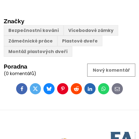
Značky
Bezpečnostní kování
Vícebodové zámky
Zámečnické práce
Plastové dveře
Montáž plastových dveří
Poradna
Nový komentář
(0 komentářů)
Facebook
Twitter
Bluesky
Pinterest
Reddit
LinkedIn
WhatsApp
E-
mail