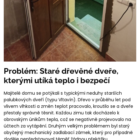
Problém: Staré dřevěné dveře,
kterými utíká teplo i bezpečí
Majitelé domu se potýkali s typickými neduhy starších
palubkových dveří (typu Vltavín). Dřevo v průběhu let pod
vlivem vlhkosti a změn teplot pracovalo, kroutilo se a dveře
přestaly správně těsnit. Každou zimu tak docházelo k
obrovským únikům tepla, což se negativně projevovalo na
účtech za vytápění. Druhým velkým problémem byl starý
obyčejný mechanický zadlabací zámek, který pro případné
zloděje nepředstavoval téměř žádnou překážku.