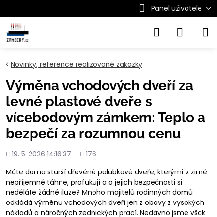
Panel uživatele
Novinky, reference realizované zakázky
Výměna vchodových dveří za
levné plastové dveře s
vícebodovým zámkem: Teplo a
bezpečí za rozumnou cenu
Přidáno
Počet
19. 5. 2026 14:16:37
176
shlédnutí
Máte doma starší dřevěné palubkové dveře, kterými v zimě
nepříjemně táhne, profukují a o jejich bezpečnosti si
neděláte žádné iluze? Mnoho majitelů rodinných domů
odkládá výměnu vchodových dveří jen z obavy z vysokých
nákladů a náročných zednických prací. Nedávno jsme však