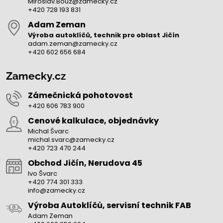
Miroslav.Bouz@zamecky.cz
+420 728 193 831
Adam Zeman
Výroba autoklíčů, technik pro oblast Jičín
adam.zeman@zamecky.cz
+420 602 656 684
Zamecky.cz
Zámečnická pohotovost
+420 606 783 900
Cenové kalkulace, objednávky
Michal Švarc
michal.svarc@zamecky.cz
+420 723 470 244
Obchod Jičín, Nerudova 45
Ivo Švarc
+420 774 301 333
info@zamecky.cz
Výroba Autoklíčů, servisní technik FAB
Adam Zeman