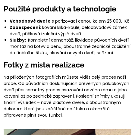
Použité produkty a technologie
Vchodnové dveře
s pořizovací cenou kolem 25 000,-Kč
Zabezpečení:
kování klika-koule, celoobvodový zámek
dveří, příčková izolační výplň dveří
Služby:
Kompletní demontáž, likvidace původních dveří,
montáž na kotvy a pěnu, oboustranné zednické začištění
do finálního štuku, okování nových dveří, seřízení.
Fotky z místa realizace
Na přiložených fotografiích můžete vidět celý proces naší
práce. Od původních dosluhujících dřevěných palubkových
dveří přes samotný proces osazování nového rámu a jeho
kotvení až po zednické zapravení. Poslední snímky ukazují
finální výsledek – nové plastové dveře, s oboustranným
dekorem které jsou začištěné do štuku a okamžitě
připravené plnit svou funkci.