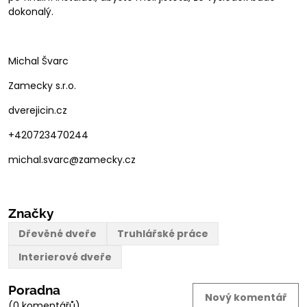
dokonalý.
Michal Švarc
Zamecky s.r.o.
dverejicin.cz
+420723470244
michal.svarc@zamecky.cz
Značky
Dřevěné dveře
Truhlářské práce
Interierové dveře
Poradna
Nový komentář
(0 komentářů)