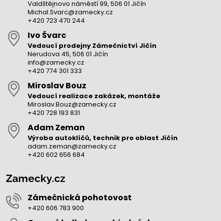
Valdštějnovo náměstí 99, 506 01 Jičín
Michal.Svarc@zamecky.cz
+420 723 470 244
Ivo Švarc
Vedoucí prodejny Zámečnictví Jičín
Nerudova 45, 506 01 Jičín
info@zamecky.cz
+420 774 301 333
Miroslav Bouz
Vedoucí realizace zakázek, montáže
Miroslav.Bouz@zamecky.cz
+420 728 193 831
Adam Zeman
Výroba autoklíčů, technik pro oblast Jičín
adam.zeman@zamecky.cz
+420 602 656 684
Zamecky.cz
Zámečnická pohotovost
+420 606 783 900