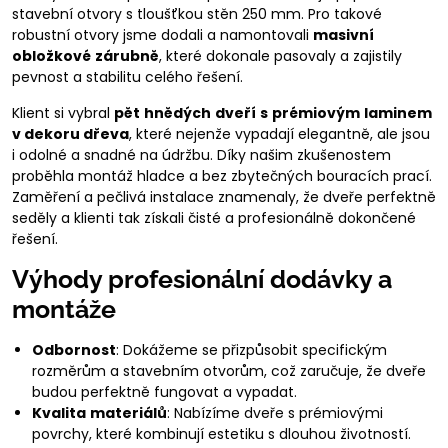
stavební otvory s tloušťkou stěn 250 mm. Pro takové
robustní otvory jsme dodali a namontovali
masivní
obložkové
zárubně
, které dokonale pasovaly a zajistily
pevnost a stabilitu celého řešení.
Klient si vybral
pět
hnědých
dveří
s
prémiovým
laminem
v dekoru dřeva
, které nejenže vypadají elegantně, ale jsou
i odolné a snadné na údržbu. Díky našim zkušenostem
proběhla montáž hladce a bez zbytečných bouracích prací.
Zaměření a pečlivá instalace znamenaly, že dveře perfektně
seděly a klienti tak získali čisté a profesionálně dokončené
řešení.
Výhody profesionální dodávky a
montáže
Odbornost
: Dokážeme se přizpůsobit specifickým
rozměrům a stavebním otvorům, což zaručuje, že dveře
budou perfektně fungovat a vypadat.
Kvalita
materiálů
: Nabízíme dveře s prémiovými
povrchy, které kombinují estetiku s dlouhou životností.