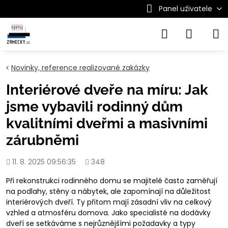
Panel uživatele
Novinky, reference realizované zakázky
Interiérové dveře na míru: Jak
jsme vybavili rodinný dům
kvalitními dveřmi a masivními
zárubněmi
Přidáno
Počet
11. 8. 2025 09:56:35
348
shlédnutí
Při rekonstrukci rodinného domu se majitelé často zaměřují
na podlahy, stěny a nábytek, ale zapomínají na důležitost
interiérových dveří. Ty přitom mají zásadní vliv na celkový
vzhled a atmosféru domova. Jako specialisté na dodávky
dveří se setkáváme s nejrůznějšími požadavky a typy