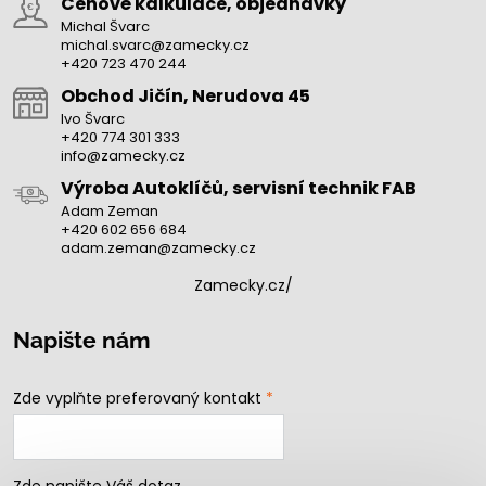
Cenové kalkulace, objednávky
Michal Švarc
michal.svarc@zamecky.cz
+420 723 470 244
Obchod Jičín, Nerudova 45
Ivo Švarc
+420 774 301 333
info@zamecky.cz
Výroba Autoklíčů, servisní technik FAB
Adam Zeman
+420 602 656 684
adam.zeman@zamecky.cz
Zamecky.cz/
Napište nám
Zde vyplňte preferovaný kontakt
*
Zde napište Váš dotaz