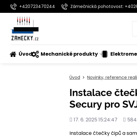
+420723470244
Zámečnická pohotovost: +40
Úvod
Mechanické produkty
Elektrome
Úvod
Novinky, reference rea
Instalace čte
Secury pro SVJ
Přidáno
Počet
17. 6. 2025 15:24:47
584
shléd
Instalace čtečky čipů a sa