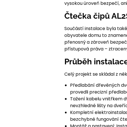
vysokou úroveň bezpečí, ani
Čtečka čipů AL2S
Součástí instalace byla také
obyvatele domu to znamená 
přenosný a zároveň bezpečně
přístupová práva – ztracený 
Průběh instalac
Celý projekt se skládal z něk
Předlabání dřevěných dveř
provedli precizní předlabá
Tažení kabelu vnitřkem d
nevzhledné lišty na dveříc
Kompletní elektroinstala
bezchybné fungování čte
Montáž a nastavení: Inst