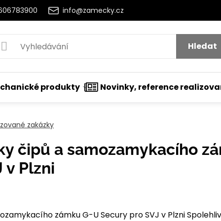
2606783900
info@zamecky.cz
Hledat
chanické produkty
Novinky, reference realizov
lizované zakázky
čky čipů a samozamykacího z
 v Plzni
nutí
mozamykacího zámku G-U Secury pro SVJ v Plzni Spolehli