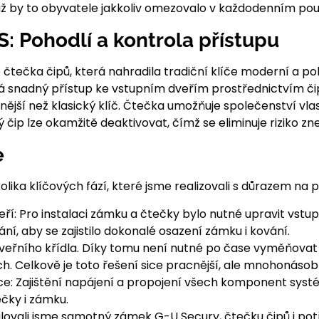
ž by to obyvatele jakkoliv omezovalo v každodenním pou
: Pohodlí a kontrola přístupu
 čtečka čipů, která nahradila tradiční klíče moderní a po
snadný přístup ke vstupním dveřím prostřednictvím čip
jší než klasický klíč. Čtečka umožňuje společenství vl
čip lze okamžitě deaktivovat, čímž se eliminuje riziko zneu
e
olika klíčových fází, které jsme realizovali s důrazem na p
í: Pro instalaci zámku a čtečky bylo nutné upravit vstupn
ní, aby se zajistilo dokonalé osazení zámku i kování.
veřního křídla. Díky tomu není nutné po čase vyměňovat
h. Celkově je toto řešení sice pracnější, ale mnohonásobně
ce: Zajištění napájení a propojení všech komponent syst
čky i zámku.
alovali jsme samotný zámek G-U Secury, čtečku čipů i po