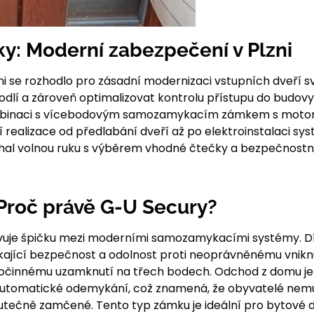
ky: Moderní zabezpečení v Plzni
zni se rozhodlo pro zásadní modernizaci vstupních dveří
odlí a zároveň optimalizovat kontrolu přístupu do budovy
ombinaci s vícebodovým samozamykacím zámkem s moto
 realizace od předlabání dveří až po elektroinstalaci s
hal volnou ruku s výběrem vhodné čtečky a bezpečnost
Proč právě G-U Secury?
uje špičku mezi moderními samozamykacími systémy. 
ající bezpečnost a odolnost proti neoprávněnému vnikn
močinnému uzamknutí na třech bodech. Odchod z domu je 
 automatické odemykání, což znamená, že obyvatelé nemu
kutečně zamčené. Tento typ zámku je ideální pro bytové do