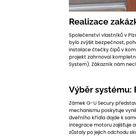
Realizace zakáz
Společenství vlastníků v Pl
bylo zvýšit bezpečnost, poh
instalace čtečky čipů v k
projekt zahrnoval kompletní
System). Zákazník nám nec
Výběr systému: 
Zámek G-U Secury představ
mechanismu poskytuje vynik
dveřního křídla dojde k sa
Integrace motoru zajišťuje
zůstaly po jejich odchodu s