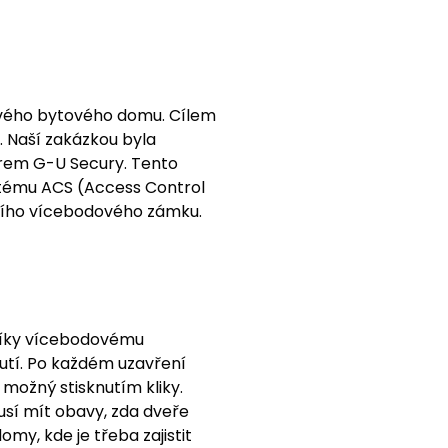
 svého bytového domu. Cílem
. Naší zakázkou byla
rem G-U Secury. Tento
ystému ACS (Access Control
ního vícebodového zámku.
Díky vícebodovému
utí. Po každém uzavření
možný stisknutím kliky.
sí mít obavy, zda dveře
my, kde je třeba zajistit