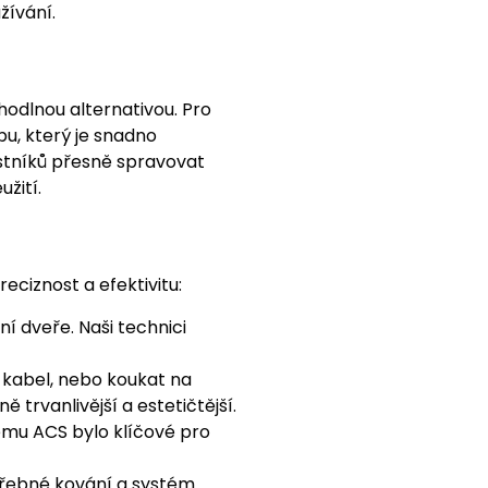
žívání.
hodlnou alternativou. Pro
u, který je snadno
astníků přesně spravovat
žití.
reciznost a efektivitu:
í dveře. Naši technici
 kabel, nebo koukat na
 trvanlivější a estetičtější.
ému ACS bylo klíčové pro
třebné kování a systém