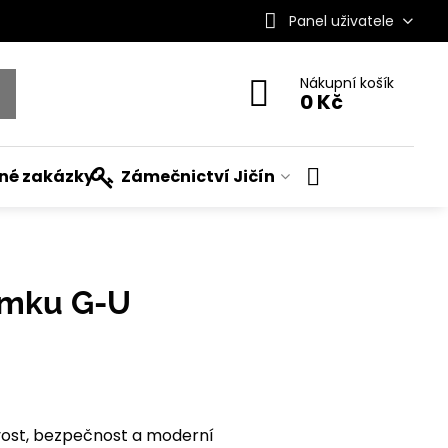
Panel uživatele
Nákupní košík
0 Kč
ané zakázky
Zámečnictví Jičín
ámku G-U
vost, bezpečnost a moderní