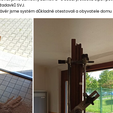
ožadavků SVJ.
závěr jsme systém důkladně otestovali a obyvatele domu 