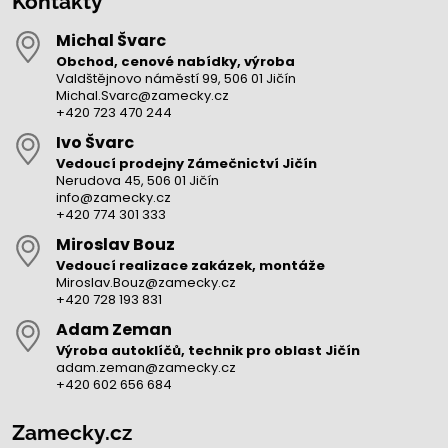
Kontakty
Michal Švarc
Obchod, cenové nabídky, výroba
Valdštějnovo náměstí 99, 506 01 Jičín
Michal.Svarc@zamecky.cz
+420 723 470 244
Ivo Švarc
Vedoucí prodejny Zámečnictví Jičín
Nerudova 45, 506 01 Jičín
info@zamecky.cz
+420 774 301 333
Miroslav Bouz
Vedoucí realizace zakázek, montáže
Miroslav.Bouz@zamecky.cz
+420 728 193 831
Adam Zeman
Výroba autoklíčů, technik pro oblast Jičín
adam.zeman@zamecky.cz
+420 602 656 684
Zamecky.cz