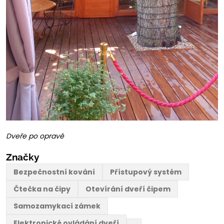
Dveře po opravě
Značky
Bezpečnostní kování
Přístupový systém
Čtečka na čipy
Otevírání dveří čipem
Samozamykací zámek
Elektronické ovládání dveří