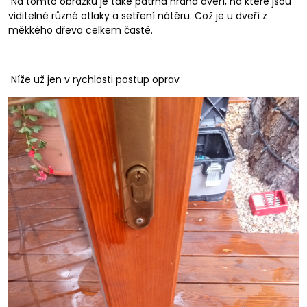
Na tomto obrázku je také patrná hrana dveří, na které jsou
viditelné různé otlaky a setření nátěru. Což je u dveří z
měkkého dřeva celkem časté.
Níže už jen v rychlosti postup oprav