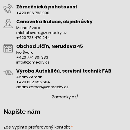
Zámečnická pohotovost
+420 606 783 900
Cenové kalkulace, objednávky
Michal Švarc
michal.svarc@zamecky.cz
+420 723 470 244
Obchod Jičín, Nerudova 45
Ivo Švarc
+420 774 301 333
info@zamecky.cz
Výroba Autoklíčů, servisní technik FAB
Adam Zeman
+420 602 656 684
adam.zeman@zamecky.cz
Zamecky.cz/
Napište nám
Zde vyplňte preferovaný kontakt
*