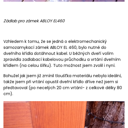
Zádlab pro zámek ABLOY EL460
Vzhledem k tomu, že se jedná o elektromechanický
samozamykací zámek ABLOY EL 460, bylo nutné do
dveřního křídla dotáhnout kabel. U běžných dveří volím
zpravidla zadlabací kabelovou průchodku a vrtání dveřním
křídlem (na celou šířku). Tuto možnost jsem zvolil i nyní.
Bohužel jak jsem již zmínil tloušťka materiálu nebyla ideální,
takže jsem při vrtání opustil dveřní křídlo dříve než jsem si
předtavoval (po necelých 20 cm vrtání- z celkové délky 80
cm).