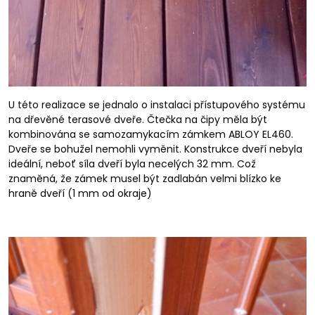
U této realizace se jednalo o instalaci přístupového systému
na dřevěné terasové dveře. Čtečka na čipy měla být
kombinována se samozamykacím zámkem ABLOY EL460.
Dveře se bohužel nemohli vyměnit. Konstrukce dveří nebyla
ideální, neboť síla dveří byla necelých 32 mm. Což
znaměná, že zámek musel být zadlabán velmi blízko ke
hraně dveří (1 mm od okraje)