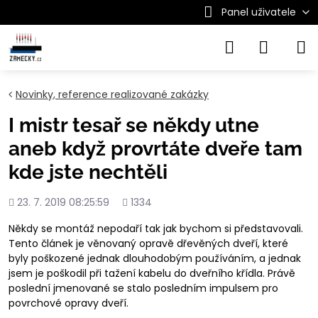
Panel uživatele
Novinky, reference realizované zakázky
I mistr tesař se někdy utne
aneb když provrtáte dveře tam
kde jste nechtěli
Přidáno
Počet
23. 7. 2019 08:25:59
1334
shlédnutí
Někdy se montáž nepodaří tak jak bychom si představovali.
Tento článek je věnovaný opravě dřevěných dveří, které
byly poškozené jednak dlouhodobým používáním, a jednak
jsem je poškodil při tažení kabelu do dveřního křídla. Právě
poslední jmenované se stalo posledním impulsem pro
povrchové opravy dveří.