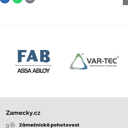
dit
LinkedIn
WhatsApp
E-
mail
Zamecky.cz
Zámečnická pohotovost