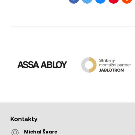
Facebook
Twitter
Bluesky
Pinterest
Red
Kontakty
Michal Švarc