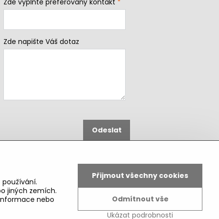
Zde vyplňte preferovaný kontakt
*
Zde napište Váš dotaz
Odeslat
B2b podmínky pro registrované
partnery
Přijmout všechny cookies
 používání.
o jiných zemích.
Odmítnout vše
é informace nebo
Ukázat podrobnosti