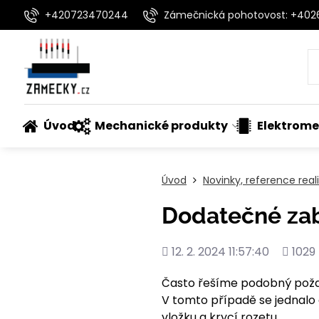
+420723470244
Zámečnická pohotovost: +40
Úvod
Mechanické produkty
Elektrome
Úvod
Novinky, reference rea
Dodatečné zab
Přidáno
Počet
12. 2. 2024 11:57:40
1029
shlédn
Často řešíme podobný poža
V tomto případě se jednalo
vložku a krycí rozetu.