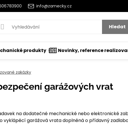
2606783900
info@zamecky.cz
Hledat
chanické produkty
Novinky, reference realizov
lizované zakázky
ezpečení garážových vrat
utí
davek na dodatečné mechanické nebo elektronické zab
 o vyklápěcí garážová vrata doplněná o přídavný zadlab