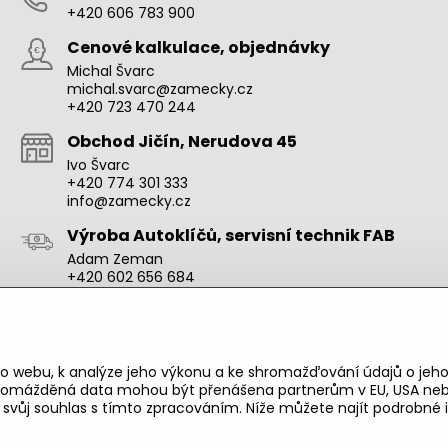
+420 606 783 900
Cenové kalkulace, objednávky
Michal Švarc
michal.svarc@zamecky.cz
+420 723 470 244
Obchod Jičín, Nerudova 45
Ivo Švarc
+420 774 301 333
info@zamecky.cz
Výroba Autoklíčů, servisní technik FAB
Adam Zeman
+420 602 656 684
adam.zeman@zamecky.cz
Zamecky.cz/
o webu, k analýze jeho výkonu a ke shromažďování údajů o jeho
shromážděná data mohou být přenášena partnerům v EU, USA neb
e svůj souhlas s tímto zpracováním. Níže můžete najít podrobn
©
2026
Copyright
Předvolby soukromí
Zásady ochrany soukromí