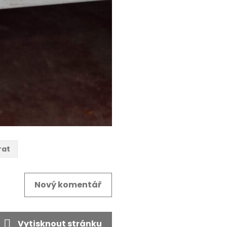
rat
Nový komentář
Vytisknout stránku