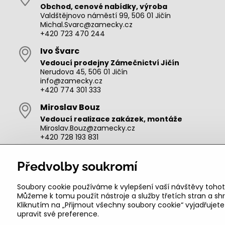
Obchod, cenové nabídky, výroba
Valdštějnovo náměstí 99, 506 01 Jičín
Michal.Svarc@zamecky.cz
+420 723 470 244
Ivo Švarc
Vedoucí prodejny Zámečnictví Jičín
Nerudova 45, 506 01 Jičín
info@zamecky.cz
+420 774 301 333
Miroslav Bouz
Vedoucí realizace zakázek, montáže
Miroslav.Bouz@zamecky.cz
+420 728 193 831
Adam Zeman
Předvolby soukromí
Výroba autoklíčů, technik pro oblast Jičín
adam.zeman@zamecky.cz
+420 602 656 684
Soubory cookie používáme k vylepšení vaší návštěvy tohot
Můžeme k tomu použít nástroje a služby třetích stran a 
Kliknutím na „Přijmout všechny soubory cookie“ vyjadřujet
upravit své preference.