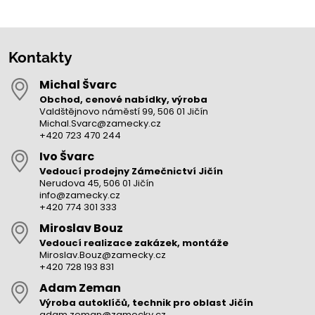
Kontakty
Michal Švarc
Obchod, cenové nabídky, výroba
Valdštějnovo náměstí 99, 506 01 Jičín
Michal.Svarc@zamecky.cz
+420 723 470 244
Ivo Švarc
Vedoucí prodejny Zámečnictví Jičín
Nerudova 45, 506 01 Jičín
info@zamecky.cz
+420 774 301 333
Miroslav Bouz
Vedoucí realizace zakázek, montáže
Miroslav.Bouz@zamecky.cz
+420 728 193 831
Adam Zeman
Výroba autoklíčů, technik pro oblast Jičín
adam.zeman@zamecky.cz