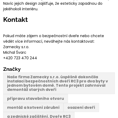
Navíc jejich design zajišťuje, že esteticky zapadnou do
jakéhokoli interiéru.
Kontakt
Pokud máte zájem o bezpečnostní dveře nebo chcete
vědět více informací, neváhejte nás kontaktovat:
Zamecky s.r.o.
Michal Švarc
+420 723 470 244
Značky
Naše firma Zamecky s.r.o. úspěšně dokončila
instalaci bezpečnostních dveří RC3 pro dva byty v
jednom bytovém domě. Tento projekt zahrnoval
demontáž starých dveří
přípravu stavebního otvoru
montáž a kotvení zárubní
osazení dveří
a zednické začištění. Dveře RC3