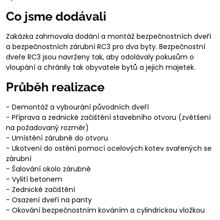
Co jsme dodávali
Zakázka zahrnovala dodání a montáž bezpečnostních dveří
a bezpečnostních zárubní RC3 pro dva byty. Bezpečnostní
dveře RC3 jsou navrženy tak, aby odolávaly pokusům o
vloupání a chránily tak obyvatele bytů a jejich majetek.
Průběh realizace
- Demontáž a vybourání původních dveří
- Příprava a zednické začištění stavebního otvoru (zvětšení
na požadovaný rozměr)
- Umístění zárubně do otvoru
- Ukotvení do ostění pomocí ocelových kotev svařených se
zárubní
- Šalování okolo zárubně
- Vylití betonem
- Zednické začištění
- Osazení dveří na panty
- Okování bezpečnostním kováním a cylindrickou vložkou