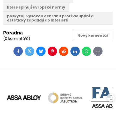
které splňují evropské normy
poskytují vysokou ochranu proti vloupání a
esteticky zapadají do interiérů
Poradna
Nový komentář
(0 komentářů)
Facebook
Twitter
Bluesky
Pinterest
Reddit
LinkedIn
WhatsApp
E-
mail