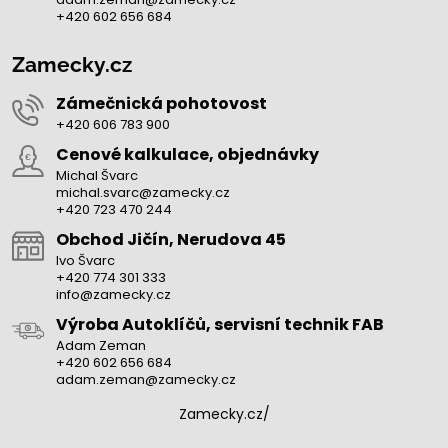
+420 602 656 684
Zamecky.cz
Zámečnická pohotovost
+420 606 783 900
Cenové kalkulace, objednávky
Michal Švarc
michal.svarc@zamecky.cz
+420 723 470 244
Obchod Jičín, Nerudova 45
Ivo Švarc
+420 774 301 333
info@zamecky.cz
Výroba Autoklíčů, servisní technik FAB
Adam Zeman
+420 602 656 684
adam.zeman@zamecky.cz
Zamecky.cz/