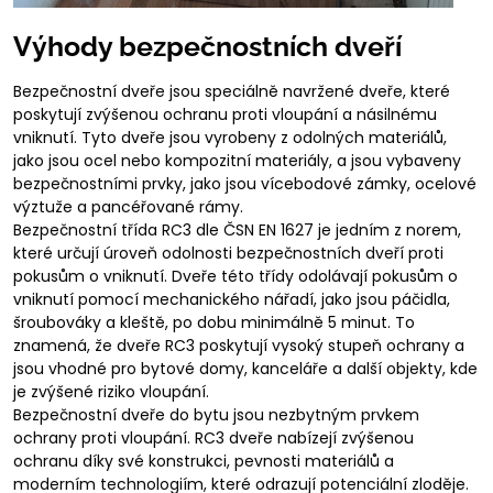
Výhody bezpečnostních dveří
Bezpečnostní dveře jsou speciálně navržené dveře, které
poskytují zvýšenou ochranu proti vloupání a násilnému
vniknutí. Tyto dveře jsou vyrobeny z odolných materiálů,
jako jsou ocel nebo kompozitní materiály, a jsou vybaveny
bezpečnostními prvky, jako jsou vícebodové zámky, ocelové
výztuže a pancéřované rámy.
Bezpečnostní třída RC3 dle ČSN EN 1627 je jedním z norem,
které určují úroveň odolnosti bezpečnostních dveří proti
pokusům o vniknutí. Dveře této třídy odolávají pokusům o
vniknutí pomocí mechanického nářadí, jako jsou páčidla,
šroubováky a kleště, po dobu minimálně 5 minut. To
znamená, že dveře RC3 poskytují vysoký stupeň ochrany a
jsou vhodné pro bytové domy, kanceláře a další objekty, kde
je zvýšené riziko vloupání.
Bezpečnostní dveře do bytu jsou nezbytným prvkem
ochrany proti vloupání. RC3 dveře nabízejí zvýšenou
ochranu díky své konstrukci, pevnosti materiálů a
moderním technologiím, které odrazují potenciální zloděje.