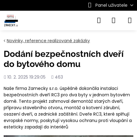
Panel uživatele
Novinky, reference realizované zakázky
Dodání bezpečnostních dveří
do bytového domu
Přidáno
Počet
10. 2. 2025 19:29:05
463
shlédnutí
Naše firma Zamecky s.r.o. úspěšně dokončila instalaci
bezpečnostních dveří RC3 pro dva byty v jednom bytovém
domě. Tento projekt zahrnoval demontáž starých dveří,
přípravu stavebního otvoru, montáž a kotvení zárubní,
osazení dveří, a zednické začištění. Dveře RC3, které splňují
evropské normy, poskytují vysokou ochranu proti vloupání a
esteticky zapadají do interiérů