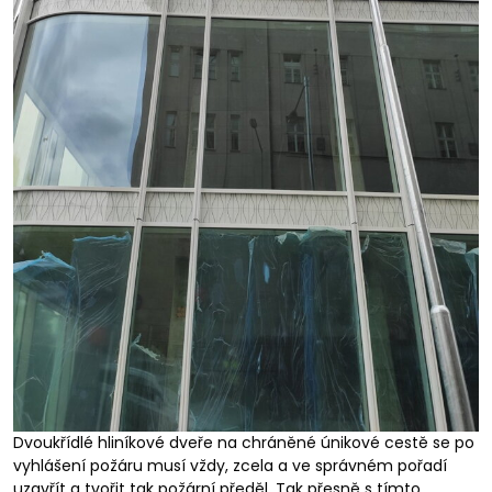
Dvoukřídlé hliníkové dveře na chráněné únikové cestě se po
vyhlášení požáru musí vždy, zcela a ve správném pořadí
uzavřít a tvořit tak požární předěl. Tak přesně s tímto