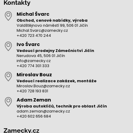
Kontakty
Michal Švarc
Obchod, cenové nabídky, výroba
Valdštějnovo náměstí 99, 506 01 Jičín
Michal.Svarc@zamecky.cz
+420 723 470 244
Ivo Švarc
Vedoucí prodejny Zámečnictví Jičín
Nerudova 45, 506 01 Jičín
info@zamecky.cz
+420 774 301 333
Miroslav Bouz
Vedoucí realizace zakázek, montáže
Miroslav.Bouz@zamecky.cz
+420 728 193 831
Adam Zeman
Výroba autoklíčů, technik pro oblast Jičín
adam.zeman@zamecky.cz
+420 602 656 684
Zamecky.cz