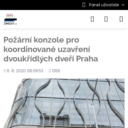
Panel uživatele
Požární konzole pro
koordinované uzavření
dvoukřídlých dveří Praha
Přidáno
Počet
6. 8. 2020 08:08:53
1356
shlédnutí