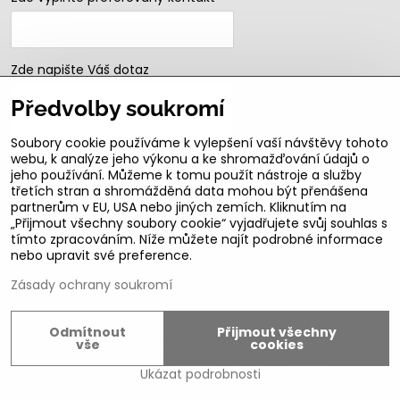
Zde napište Váš dotaz
Předvolby soukromí
Soubory cookie používáme k vylepšení vaší návštěvy tohoto
webu, k analýze jeho výkonu a ke shromažďování údajů o
jeho používání. Můžeme k tomu použít nástroje a služby
třetích stran a shromážděná data mohou být přenášena
partnerům v EU, USA nebo jiných zemích. Kliknutím na
„Přijmout všechny soubory cookie“ vyjadřujete svůj souhlas s
Odeslat
tímto zpracováním. Níže můžete najít podrobné informace
nebo upravit své preference.
B2b podmínky pro registrované partnery
Zásady ochrany soukromí
Odmítnout
Přijmout všechny
©
2026
Copyright
vše
cookies
Předvolby soukromí
Zásady ochrany soukromí
Ukázat podrobnosti
Vytvořeno systémem:
ByznysWeb.cz