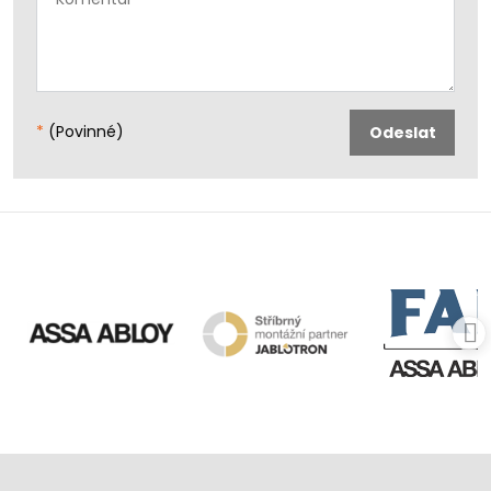
*
(Povinné)
Odeslat