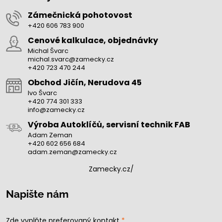
Zámečnická pohotovost
+420 606 783 900
Cenové kalkulace, objednávky
Michal Švarc
michal.svarc@zamecky.cz
+420 723 470 244
Obchod Jičín, Nerudova 45
Ivo Švarc
+420 774 301 333
info@zamecky.cz
Výroba Autoklíčů, servisní technik FAB
Adam Zeman
+420 602 656 684
adam.zeman@zamecky.cz
Zamecky.cz/
Napište nám
Zde vyplňte preferovaný kontakt
*