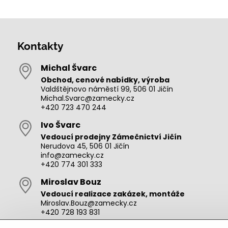
Kontakty
Michal Švarc
Obchod, cenové nabídky, výroba
Valdštějnovo náměstí 99, 506 01 Jičín
Michal.Svarc@zamecky.cz
+420 723 470 244
Ivo Švarc
Vedoucí prodejny Zámečnictví Jičín
Nerudova 45, 506 01 Jičín
info@zamecky.cz
+420 774 301 333
Miroslav Bouz
Vedoucí realizace zakázek, montáže
Miroslav.Bouz@zamecky.cz
+420 728 193 831