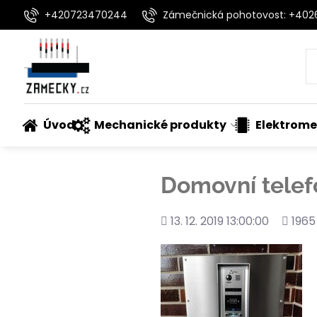
+420723470244
Zámečnická pohotovost: +40
Úvod
Mechanické produkty
Elektrome
Domovní telef
Přidáno
Počet
13. 12. 2019 13:00:00
1965
shlédn