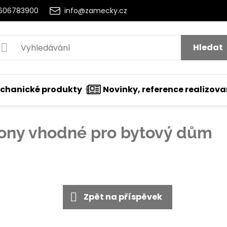
2606783900
info@zamecky.cz
Hledat
chanické produkty
Novinky, reference realizov
ony vhodné pro bytový dům
utí
Zpět na příspěvek