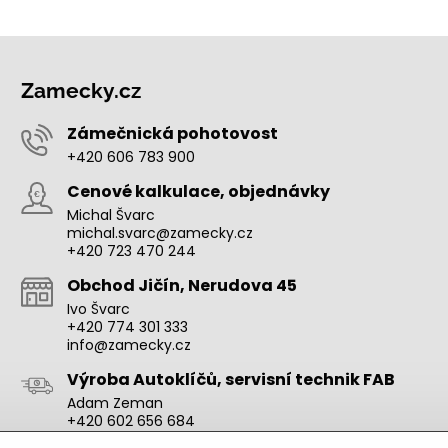
Zamecky.cz
Zámečnická pohotovost
+420 606 783 900
Cenové kalkulace, objednávky
Michal Švarc
michal.svarc@zamecky.cz
+420 723 470 244
Obchod Jičín, Nerudova 45
Ivo Švarc
+420 774 301 333
info@zamecky.cz
Výroba Autoklíčů, servisní technik FAB
Adam Zeman
+420 602 656 684
adam.zeman@zamecky.cz