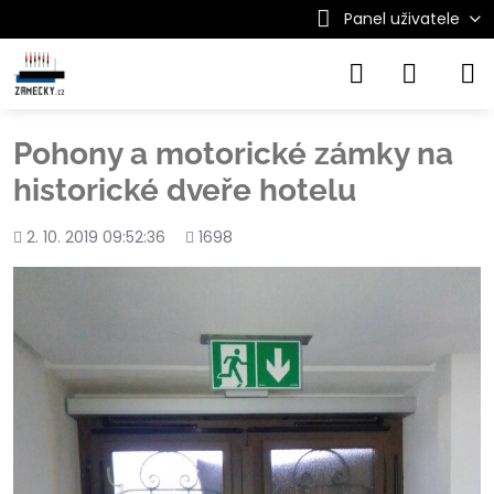
Panel uživatele
Pohony a motorické zámky na
historické dveře hotelu
Přidáno
Počet
2. 10. 2019 09:52:36
1698
shlédnutí