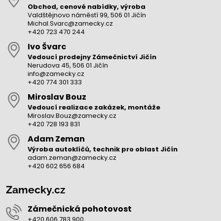
Obchod, cenové nabídky, výroba
Valdštějnovo náměstí 99, 506 01 Jičín
Michal.Svarc@zamecky.cz
+420 723 470 244
Ivo Švarc
Vedoucí prodejny Zámečnictví Jičín
Nerudova 45, 506 01 Jičín
info@zamecky.cz
+420 774 301 333
Miroslav Bouz
Vedoucí realizace zakázek, montáže
Miroslav.Bouz@zamecky.cz
+420 728 193 831
Adam Zeman
Výroba autoklíčů, technik pro oblast Jičín
adam.zeman@zamecky.cz
+420 602 656 684
Zamecky.cz
Zámečnická pohotovost
+420 606 783 900