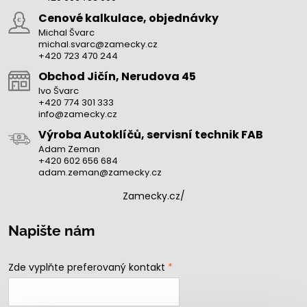
Cenové kalkulace, objednávky
Michal Švarc
michal.svarc@zamecky.cz
+420 723 470 244
Obchod Jičín, Nerudova 45
Ivo Švarc
+420 774 301 333
info@zamecky.cz
Výroba Autoklíčů, servisní technik FAB
Adam Zeman
+420 602 656 684
adam.zeman@zamecky.cz
Zamecky.cz/
Napište nám
Zde vyplňte preferovaný kontakt
*