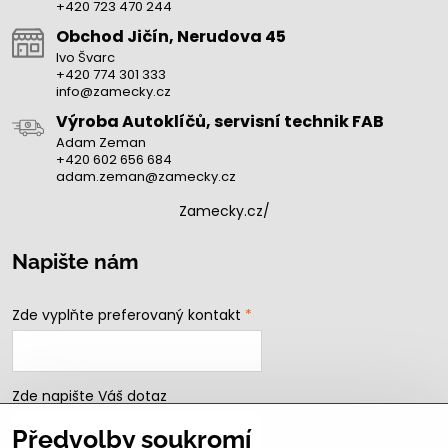
+420 723 470 244
Obchod Jičín, Nerudova 45
Ivo Švarc
+420 774 301 333
info@zamecky.cz
Výroba Autoklíčů, servisní technik FAB
Adam Zeman
+420 602 656 684
adam.zeman@zamecky.cz
Zamecky.cz/
Napište nám
Zde vyplňte preferovaný kontakt
*
Zde napište Váš dotaz
Předvolby soukromí