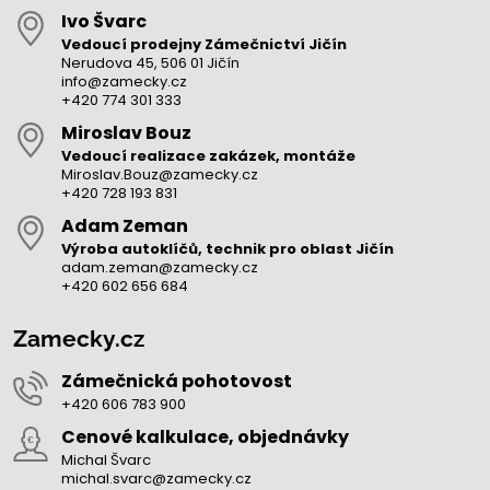
Ivo Švarc
Vedoucí prodejny Zámečnictví Jičín
Nerudova 45, 506 01 Jičín
info@zamecky.cz
+420 774 301 333
Miroslav Bouz
Vedoucí realizace zakázek, montáže
Miroslav.Bouz@zamecky.cz
+420 728 193 831
Adam Zeman
Výroba autoklíčů, technik pro oblast Jičín
adam.zeman@zamecky.cz
+420 602 656 684
Zamecky.cz
Zámečnická pohotovost
+420 606 783 900
Cenové kalkulace, objednávky
Michal Švarc
michal.svarc@zamecky.cz