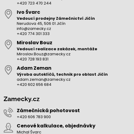
+420 723 470 244
Ivo Švarc
Vedoucí prodejny Zámečnictví Jičín
Nerudova 45, 506 01 Jičín
info@zamecky.cz
+420 774 301 333
Miroslav Bouz
Vedoucí realizace zakázek, montáže
Miroslav.Bouz@zamecky.cz
+420 728 193 831
Adam Zeman
Výroba autoklíčů, technik pro oblast Jičín
adam.zeman@zamecky.cz
+420 602 656 684
Zamecky.cz
Zámečnická pohotovost
+420 606 783 900
Cenové kalkulace, objednávky
Michal Švarc