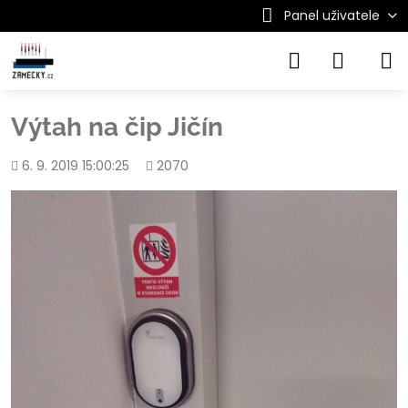
Panel uživatele
Výtah na čip Jičín
Přidáno
Počet
6. 9. 2019 15:00:25
2070
shlédnutí