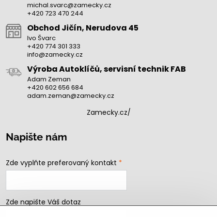
michal.svarc@zamecky.cz
+420 723 470 244
Obchod Jičín, Nerudova 45
Ivo Švarc
+420 774 301 333
info@zamecky.cz
Výroba Autoklíčů, servisní technik FAB
Adam Zeman
+420 602 656 684
adam.zeman@zamecky.cz
Zamecky.cz/
Napište nám
Zde vyplňte preferovaný kontakt
*
Zde napište Váš dotaz