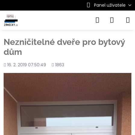
Panel uživatele
Nezničitelné dveře pro bytový
dům
Přidáno
Počet
16. 2. 2019 07:50:49
1863
shlédnutí