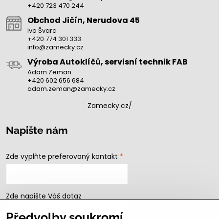
+420 723 470 244
Obchod Jičín, Nerudova 45
Ivo Švarc
+420 774 301 333
info@zamecky.cz
Výroba Autoklíčů, servisní technik FAB
Adam Zeman
+420 602 656 684
adam.zeman@zamecky.cz
Zamecky.cz/
Napište nám
Zde vyplňte preferovaný kontakt
*
Zde napište Váš dotaz
Předvolby soukromí