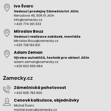
Ivo Švarc
Vedoucí prodejny Zámečnictví Jičín
Nerudova 45, 506 01 Jičín
info@zamecky.cz
+420 774 301 333
Miroslav Bouz
Vedoucí realizace zakázek, montáže
Miroslav.Bouz@zamecky.cz
+420 728 193 831
Adam Zeman
Výroba autoklíčů, technik pro oblast Jičín
adam.zeman@zamecky.cz
+420 602 656 684
Zamecky.cz
Zámečnická pohotovost
+420 606 783 900
Cenové kalkulace, objednávky
Michal Švarc
michal.svarc@zamecky.cz