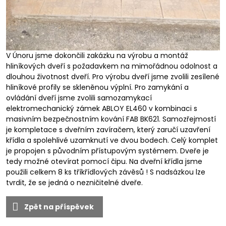
V Únoru jsme dokončili zakázku na výrobu a montáž
hliníkových dveří s požadavkem na mimořádnou odolnost a
dlouhou životnost dveří. Pro výrobu dveří jsme zvolili zesílené
hliníkové profily se skleněnou výplní. Pro zamykání a
ovládání dveří jsme zvolili samozamykací
elektromechanický zámek ABLOY EL460 v kombinaci s
masivním bezpečnostním kování FAB BK621. Samozřejmostí
je kompletace s dveřním zavíračem, který zaručí uzavření
křídla a spolehlivé uzamknutí ve dvou bodech. Celý komplet
je propojen s původním přístupovým systémem. Dveře je
tedy možné otevírat pomocí čipu. Na dveřní křídla jsme
použili celkem 8 ks tříkřídlových závěsů ! S nadsázkou lze
tvrdit, že se jedná o nezničitelné dveře.
Zpět na příspěvek