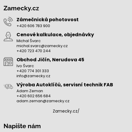
Zamecky.cz
Zámečnická pohotovost
+420 606 783 900
Cenové kalkulace, objednávky
Michal Švarc
michal.svarc@zamecky.cz
+420 723 470 244
Obchod Jičín, Nerudova 45
Ivo Švarc
+420 774 301 333
info@zamecky.cz
Výroba Autoklíčů, servisní technik FAB
Adam Zeman
+420 602 656 684
adam.zeman@zamecky.cz
Zamecky.cz/
Napište nám