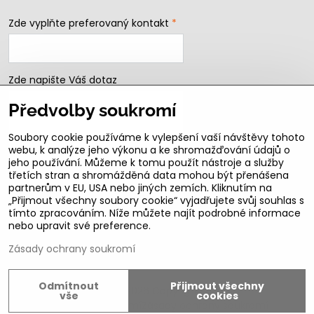
Zde vyplňte preferovaný kontakt
*
Zde napište Váš dotaz
Předvolby soukromí
Soubory cookie používáme k vylepšení vaší návštěvy tohoto
webu, k analýze jeho výkonu a ke shromažďování údajů o
jeho používání. Můžeme k tomu použít nástroje a služby
třetích stran a shromážděná data mohou být přenášena
partnerům v EU, USA nebo jiných zemích. Kliknutím na
„Přijmout všechny soubory cookie“ vyjadřujete svůj souhlas s
Odeslat
tímto zpracováním. Níže můžete najít podrobné informace
nebo upravit své preference.
B2b podmínky pro registrované partnery
Zásady ochrany soukromí
Odmítnout
Přijmout všechny
©
2026
Copyright
vše
cookies
Předvolby soukromí
Zásady ochrany soukromí