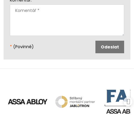
*
(Povinné)
Odeslat