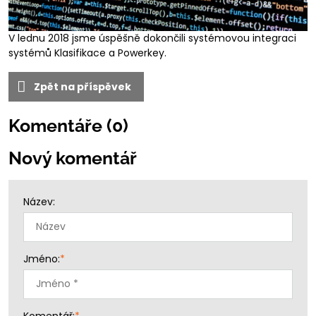
V lednu 2018 jsme úspěšně dokončili systémovou integraci
systémů Klasifikace a Powerkey.
Zpět na příspěvek
Komentáře (0)
Nový komentář
Název:
Jméno:
*
Komentář:
*