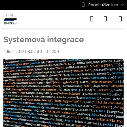
Panel uživatele
Systémová integrace
Přidáno
Počet
15. 1. 2019 08:02:40
1209
shlédnutí