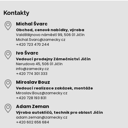
Kontakty
Michal Švarc
Obchod, cenové nabídky, výroba
Valdštějnovo náměstí 99, 506 01 Jičín
Michal.Svarc@zamecky.cz
+420 723 470 244
Ivo Švarc
Vedoucí prodejny Zámečnictví Jičín
Nerudova 45, 506 01 Jičín
info@zamecky.cz
+420 774 301 333
Miroslav Bouz
Vedoucí realizace zakázek, montáže
Miroslav.Bouz@zamecky.cz
+420 728 193 831
Adam Zeman
Výroba autoklíčů, technik pro oblast Jičín
adam.zeman@zamecky.cz
+420 602 656 684