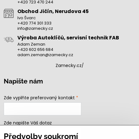
+420 723 470 244
Obchod Jičín, Nerudova 45
Ivo Švarc
+420 774 301 333
info@zamecky.cz
Výroba Autoklíčů, servisní technik FAB
Adam Zeman
+420 602 656 684
adam.zeman@zamecky.cz
Zamecky.cz/
Napište nám
Zde vyplňte preferovaný kontakt
*
Zde napište Váš dotaz
Předvolby soukromí