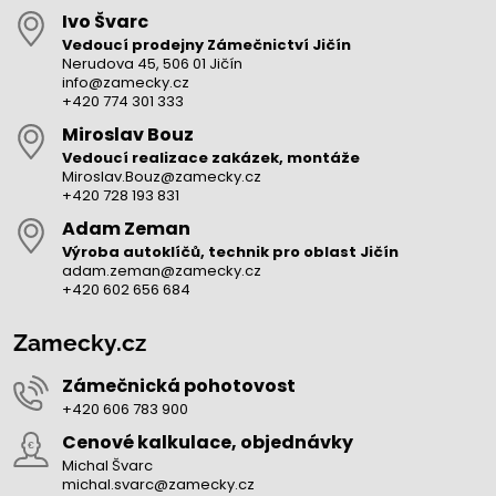
Ivo Švarc
Vedoucí prodejny Zámečnictví Jičín
Nerudova 45, 506 01 Jičín
info@zamecky.cz
+420 774 301 333
Miroslav Bouz
Vedoucí realizace zakázek, montáže
Miroslav.Bouz@zamecky.cz
+420 728 193 831
Adam Zeman
Výroba autoklíčů, technik pro oblast Jičín
adam.zeman@zamecky.cz
+420 602 656 684
Zamecky.cz
Zámečnická pohotovost
+420 606 783 900
Cenové kalkulace, objednávky
Michal Švarc
michal.svarc@zamecky.cz