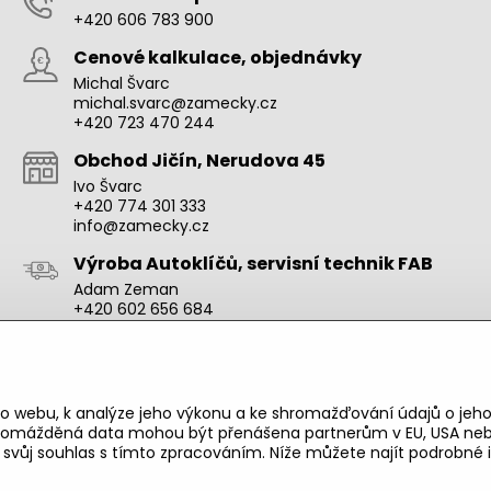
+420 606 783 900
Cenové kalkulace, objednávky
Michal Švarc
michal.svarc@zamecky.cz
+420 723 470 244
Obchod Jičín, Nerudova 45
Ivo Švarc
+420 774 301 333
info@zamecky.cz
Výroba Autoklíčů, servisní technik FAB
Adam Zeman
+420 602 656 684
adam.zeman@zamecky.cz
Zamecky.cz/
o webu, k analýze jeho výkonu a ke shromažďování údajů o jeho
shromážděná data mohou být přenášena partnerům v EU, USA neb
e svůj souhlas s tímto zpracováním. Níže můžete najít podrobn