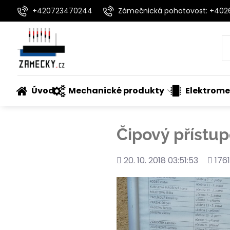
+420723470244
Zámečnická pohotovost: +40
Úvod
Mechanické produkty
Elektrome
Čipový přístu
Přidáno
Poče
20. 10. 2018 03:51:53
1761
shléd