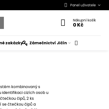
Panel uživatele
Nákupní košík
0 Kč
ané zakázky
Zámečnictví Jičín
systém kombinovaný s
dentifikaci cizích osob u
čtečkou čipů, 2 ks
í se čtečkou čipů a