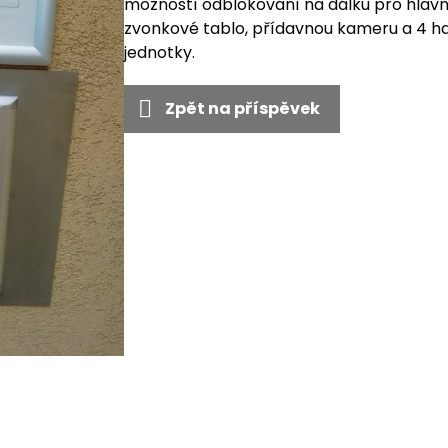
možností odblokování na dálku pro hlavní
zvonkové tablo, přídavnou kameru a 4 ha
jednotky.
Zpět na příspěvek