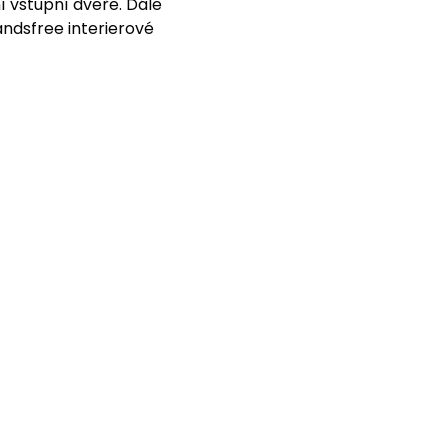
 vstupní dveře. Dále
ndsfree interierové