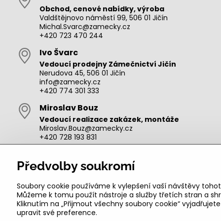
Obchod, cenové nabídky, výroba
Valdštějnovo náměstí 99, 506 01 Jičín
Michal.Svarc@zamecky.cz
+420 723 470 244
Ivo Švarc
Vedoucí prodejny Zámečnictví Jičín
Nerudova 45, 506 01 Jičín
info@zamecky.cz
+420 774 301 333
Miroslav Bouz
Vedoucí realizace zakázek, montáže
Miroslav.Bouz@zamecky.cz
+420 728 193 831
Adam Zeman
Předvolby soukromí
Výroba autoklíčů, technik pro oblast Jičín
adam.zeman@zamecky.cz
+420 602 656 684
Soubory cookie používáme k vylepšení vaší návštěvy tohot
Můžeme k tomu použít nástroje a služby třetích stran a 
Kliknutím na „Přijmout všechny soubory cookie“ vyjadřujet
upravit své preference.