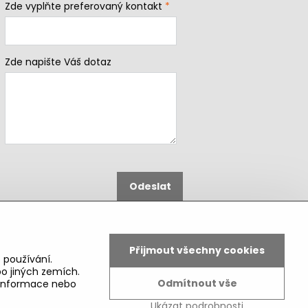
Zde vyplňte preferovaný kontakt
*
Zde napište Váš dotaz
Odeslat
B2b podmínky pro registrované
partnery
Přijmout všechny cookies
 používání.
o jiných zemích.
Odmítnout vše
é informace nebo
Ukázat podrobnosti