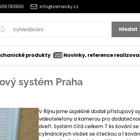
2606783900
info@zamecky.cz
Hledat
chanické produkty
Novinky, reference realizov
pový systém Praha
t
nutí
V Říjnu jsme úspěšně dodali přístupový 
videotelefony a kamerou pro dodatečnou i
dveří. Systém čítá celkem 7 ks kování se 
cylindrických vložek se čtečkou a 1 kován