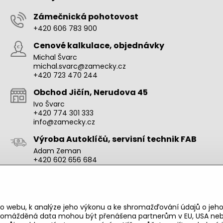
Zámečnická pohotovost
+420 606 783 900
Cenové kalkulace, objednávky
Michal Švarc
michal.svarc@zamecky.cz
+420 723 470 244
Obchod Jičín, Nerudova 45
Ivo Švarc
+420 774 301 333
info@zamecky.cz
Výroba Autoklíčů, servisní technik FAB
Adam Zeman
+420 602 656 684
adam.zeman@zamecky.cz
Zamecky.cz/
o webu, k analýze jeho výkonu a ke shromažďování údajů o jeho
shromážděná data mohou být přenášena partnerům v EU, USA neb