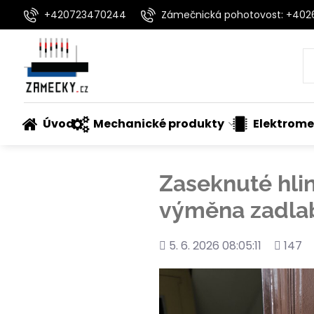
+420723470244
Zámečnická pohotovost: +40
Úvod
Mechanické produkty
Elektrome
Zaseknuté hli
výměna zadla
Přidáno
Počet
5. 6. 2026 08:05:11
147
shlédnu