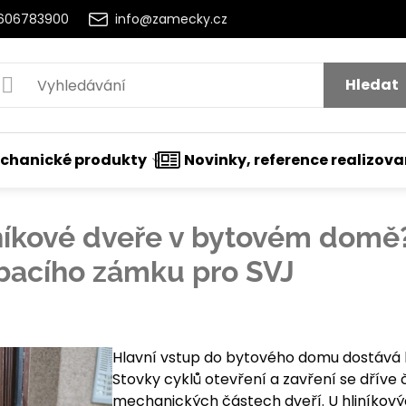
2606783900
info@zamecky.cz
Hledat
chanické produkty
Novinky, reference realizov
níkové dveře v bytovém domě
bacího zámku pro SVJ
tí
Hlavní vstup do bytového domu dostává 
Stovky cyklů otevření a zavření se dříve 
mechanických částech dveří. U hliníkovýc