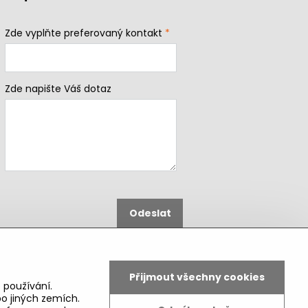
Zde vyplňte preferovaný kontakt
*
Zde napište Váš dotaz
Odeslat
B2b podmínky pro registrované
partnery
Přijmout všechny cookies
 používání.
o jiných zemích.