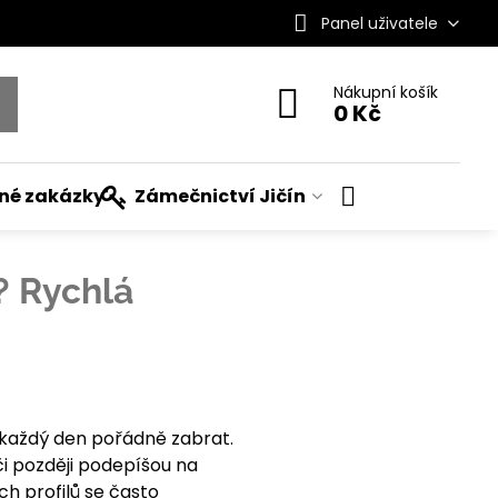
Panel uživatele
Nákupní košík
0 Kč
ané zakázky
Zámečnictví Jičín
? Rychlá
každý den pořádně zabrat.
či později podepíšou na
h profilů se často