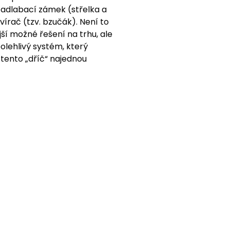
adlabací zámek (střelka a
vírač (tzv. bzučák). Není to
jší možné řešení na trhu, ale
olehlivý systém, který
 tento „dříč“ najednou