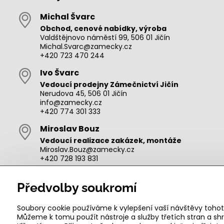
Michal Švarc
Obchod, cenové nabídky, výroba
Valdštějnovo náměstí 99, 506 01 Jičín
Michal.Svarc@zamecky.cz
+420 723 470 244
Ivo Švarc
Vedoucí prodejny Zámečnictví Jičín
Nerudova 45, 506 01 Jičín
info@zamecky.cz
+420 774 301 333
Miroslav Bouz
Vedoucí realizace zakázek, montáže
Miroslav.Bouz@zamecky.cz
+420 728 193 831
Adam Zeman
Předvolby soukromí
Výroba autoklíčů, technik pro oblast Jičín
adam.zeman@zamecky.cz
+420 602 656 684
Soubory cookie používáme k vylepšení vaší návštěvy tohot
Můžeme k tomu použít nástroje a služby třetích stran a 