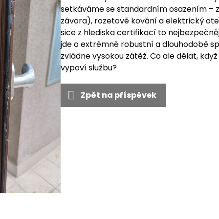
setkáváme se standardním osazením – z
závora), rozetové kování a elektrický ote
sice z hlediska certifikací to nejbezpečně
jde o extrémně robustní a dlouhodobě sp
zvládne vysokou zátěž. Co ale dělat, když
vypoví službu?
Zpět na příspěvek