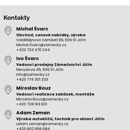
Kontakty
Michal Švarc
Obchod, cenové nabídky, výroba
Valdštějnovo náměstí 99, 506 01 Jičín
Michal.Svarc@zamecky.cz
+420 723 470 244
Ivo Švarc
Vedoucí prodejny Zámečnictví Jičín
Nerudova 45, 506 01 Jičín
info@zamecky.cz
+420 774 301 333
Miroslav Bouz
Vedoucí realizace zakázek, montáže
Miroslav.Bouz@zamecky.cz
+420 728 193 831
Adam Zeman
Výroba autoklíčů, technik pro oblast Jičín
adam.zeman@zamecky.cz
+420 602 656 684