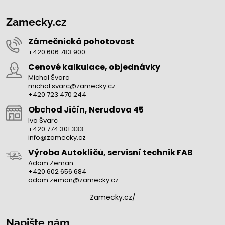
Zamecky.cz
Zámečnická pohotovost
+420 606 783 900
Cenové kalkulace, objednávky
Michal Švarc
michal.svarc@zamecky.cz
+420 723 470 244
Obchod Jičín, Nerudova 45
Ivo Švarc
+420 774 301 333
info@zamecky.cz
Výroba Autoklíčů, servisní technik FAB
Adam Zeman
+420 602 656 684
adam.zeman@zamecky.cz
Zamecky.cz/
Napište nám