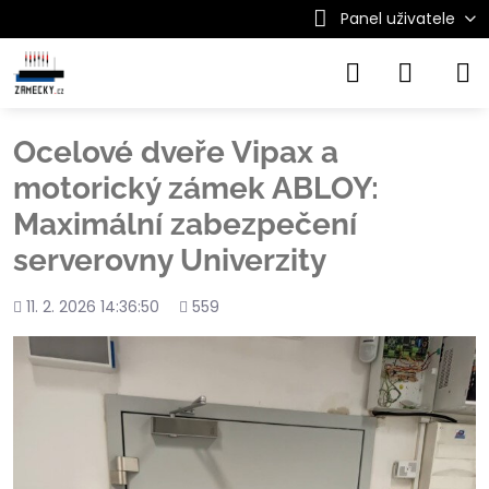
Panel uživatele
Ocelové dveře Vipax a
motorický zámek ABLOY:
Maximální zabezpečení
serverovny Univerzity
Přidáno
Počet
11. 2. 2026 14:36:50
559
shlédnutí