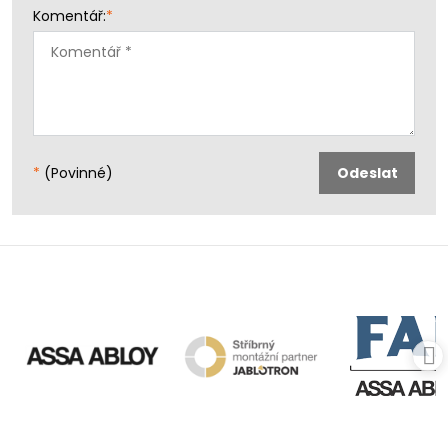
Komentář:
*
*
(Povinné)
Odeslat