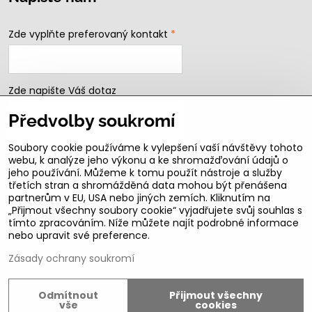
Zde vyplňte preferovaný kontakt
*
Zde napište Váš dotaz
Předvolby soukromí
Soubory cookie používáme k vylepšení vaší návštěvy tohoto
webu, k analýze jeho výkonu a ke shromažďování údajů o
jeho používání. Můžeme k tomu použít nástroje a služby
třetích stran a shromážděná data mohou být přenášena
partnerům v EU, USA nebo jiných zemích. Kliknutím na
„Přijmout všechny soubory cookie“ vyjadřujete svůj souhlas s
Odeslat
tímto zpracováním. Níže můžete najít podrobné informace
nebo upravit své preference.
B2b podmínky pro registrované partnery
Zásady ochrany soukromí
Odmítnout
Přijmout všechny
©
2026
Copyright
vše
cookies